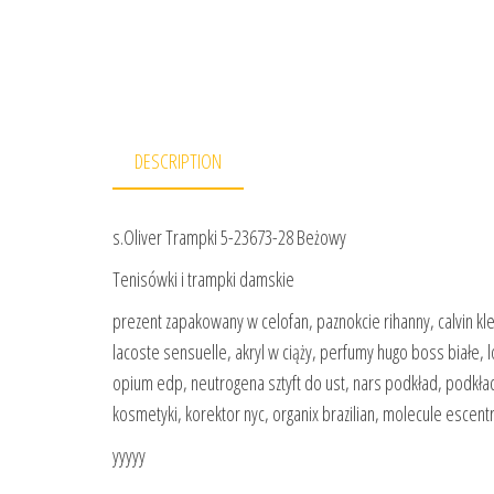
DESCRIPTION
s.Oliver Trampki 5-23673-28 Beżowy
Tenisówki i trampki damskie
prezent zapakowany w celofan, paznokcie rihanny, calvin kl
lacoste sensuelle, akryl w ciąży, perfumy hugo boss białe, l
opium edp, neutrogena sztyft do ust, nars podkład, podkł
kosmetyki, korektor nyc, organix brazilian, molecule escentr
yyyyy