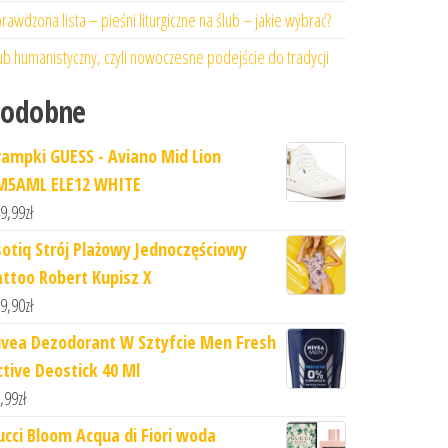
rawdzona lista – pieśni liturgiczne na ślub – jakie wybrać?
ub humanistyczny, czyli nowoczesne podejście do tradycji
Podobne
rampki GUESS - Aviano Mid Lion
M5AML ELE12 WHITE
9,99
zł
sotiq Strój Plażowy Jednoczęściowy
attoo Robert Kupisz X
9,90
zł
ivea Dezodorant W Sztyfcie Men Fresh
ctive Deostick 40 Ml
,99
zł
ucci Bloom Acqua di Fiori woda