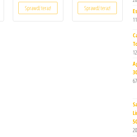
Sprawdź teraz!
Sprawdź teraz!
E
11
C
T
12
A
3
67
S
L
5
20