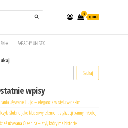
0
0,00zł
SZKŁA
ZAPACHY UNISEX
zukaj
Szukaj
statnie wpisy
rania używane Liu Jo – elegancja w stylu włoskim
lczyki ślubne jako kluczowy element stylizacji panny młodej
zież używana Oleśnica – styl, który ma historię