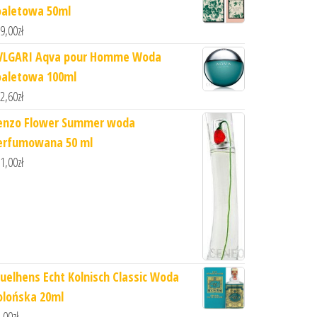
oaletowa 50ml
9,00
zł
VLGARI Aqva pour Homme Woda
oaletowa 100ml
2,60
zł
enzo Flower Summer woda
erfumowana 50 ml
1,00
zł
uelhens Echt Kolnisch Classic Woda
olońska 20ml
,00
zł