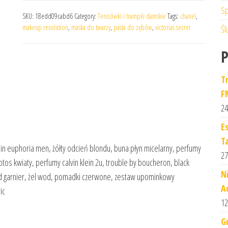
Sp
SKU:
18edd09cabd6
Category:
Tenisówki i trampki damskie
Tags:
chanel
,
makeup revolution
,
maska do twarzy
,
pasta do zębów
,
victorias secret
Śl
T
F
24
E
T
ein euphoria men, żółty odcień blondu, buna płyn micelarny, perfumy
27
otos kwiaty, perfumy calvin klein 2u, trouble by boucheron, black
N
ad garnier, żel wod, pomadki czerwone, zestaw upominkowy
A
ic
12
G