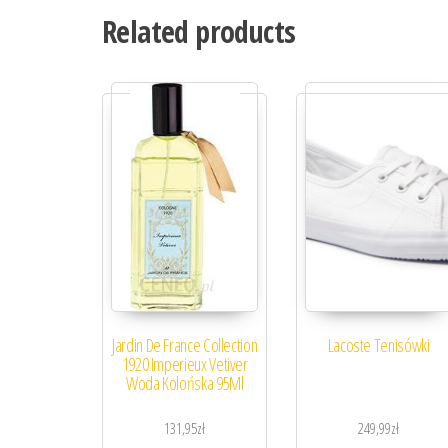
Related products
Jardin De France Collection
Lacoste Tenisówki
1920 Imperieux Vetiver
Woda Kolońska 95Ml
131,95
zł
249,99
zł