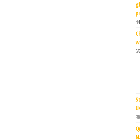
g
p
44
C
w
69
S
U
98
Q
N