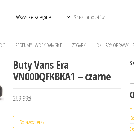
LOG
PERFUMY I WODY DAMSKIE
ZEGARKI
OKULARY OPRAWKI I 
Buty Vans Era
S
VN000QFKBKA1 – czarne
O
269,99
zł
Ub
Ko
Sprawdź teraz!
Od