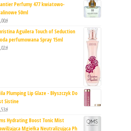
lantier Perfumy 477 kwiatowo-
ralinowe 50ml
,00
zł
hristina Aguilera Touch of Seduction
oda perfumowana Spray 15ml
,02
zł
tila Plumping Lip Glaze - Błyszczyk Do
st Sistine
,53
zł
ms Hydrating Boost Tonic Mist
awilżająca Mgiełka Neutralizująca Ph