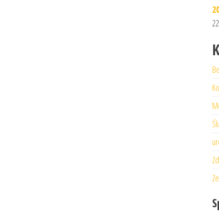
2
22
K
Be
Ko
M
Śl
ur
Zd
Ze
S