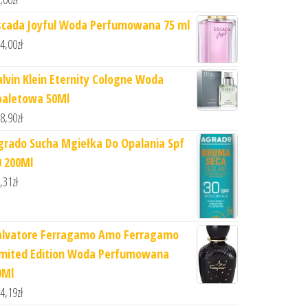
scada Joyful Woda Perfumowana 75 ml
4,00
zł
alvin Klein Eternity Cologne Woda
oaletowa 50Ml
8,90
zł
grado Sucha Mgiełka Do Opalania Spf
0 200Ml
,31
zł
alvatore Ferragamo Amo Ferragamo
imited Edition Woda Perfumowana
0Ml
4,19
zł