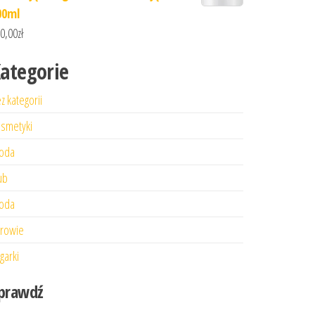
00ml
0,00
zł
ategorie
z kategorii
smetyki
oda
ub
oda
rowie
garki
prawdź