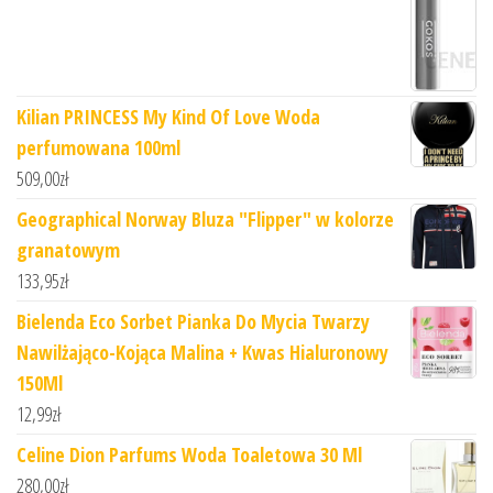
Kilian PRINCESS My Kind Of Love Woda
perfumowana 100ml
509,00
zł
Geographical Norway Bluza "Flipper" w kolorze
granatowym
133,95
zł
Bielenda Eco Sorbet Pianka Do Mycia Twarzy
Nawilżająco-Kojąca Malina + Kwas Hialuronowy
150Ml
12,99
zł
Celine Dion Parfums Woda Toaletowa 30 Ml
280,00
zł