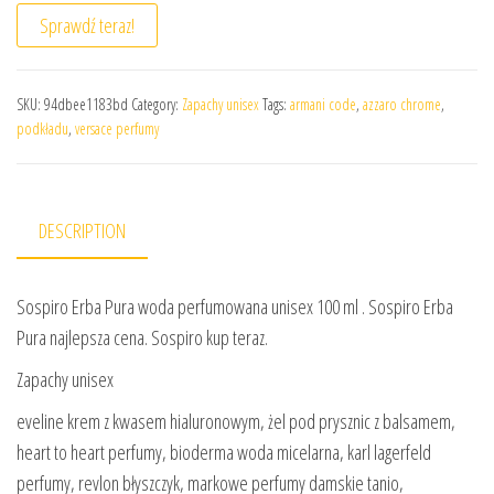
Sprawdź teraz!
SKU:
94dbee1183bd
Category:
Zapachy unisex
Tags:
armani code
,
azzaro chrome
,
podkładu
,
versace perfumy
DESCRIPTION
Sospiro Erba Pura woda perfumowana unisex 100 ml . Sospiro Erba
Pura najlepsza cena. Sospiro kup teraz.
Zapachy unisex
eveline krem z kwasem hialuronowym, żel pod prysznic z balsamem,
heart to heart perfumy, bioderma woda micelarna, karl lagerfeld
perfumy, revlon błyszczyk, markowe perfumy damskie tanio,