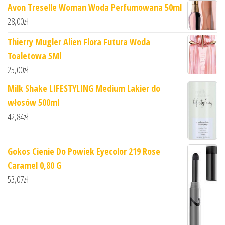
Avon Treselle Woman Woda Perfumowana 50ml
28,00
zł
Thierry Mugler Alien Flora Futura Woda
Toaletowa 5Ml
25,00
zł
Milk Shake LIFESTYLING Medium Lakier do
włosów 500ml
42,84
zł
Gokos Cienie Do Powiek Eyecolor 219 Rose
Caramel 0,80 G
53,07
zł