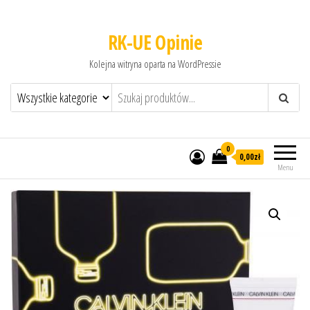
RK-UE Opinie
Kolejna witryna oparta na WordPressie
0
0,00zł
Menu