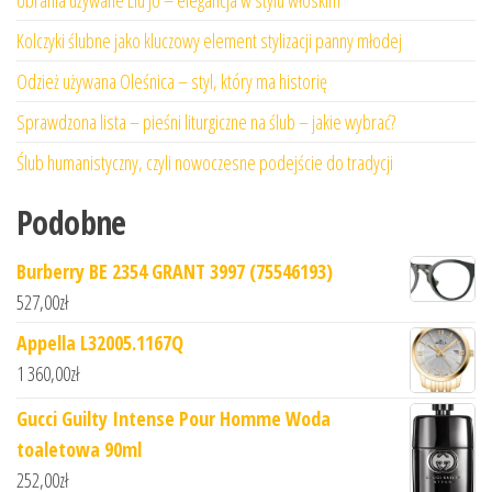
Ubrania używane Liu Jo – elegancja w stylu włoskim
Kolczyki ślubne jako kluczowy element stylizacji panny młodej
Odzież używana Oleśnica – styl, który ma historię
Sprawdzona lista – pieśni liturgiczne na ślub – jakie wybrać?
Ślub humanistyczny, czyli nowoczesne podejście do tradycji
Podobne
Burberry BE 2354 GRANT 3997 (75546193)
527,00
zł
Appella L32005.1167Q
1 360,00
zł
Gucci Guilty Intense Pour Homme Woda
toaletowa 90ml
252,00
zł