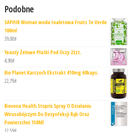
Podobne
SAPHIR Woman woda toaletowa Fruits Te Verde
100ml
39,00
zł
Yeauty Żelowe Płatki Pod Oczy 2Szt.
4,90
zł
Bio Planet Karczoch Ekstrakt 410mg 60kaps.
22,79
zł
Biovena Health Stoprix Spray O Działaniu
Wirusobójczym Do Dezynfekcji Rąk Oraz
Powierzchni 150Ml
12,59
zł