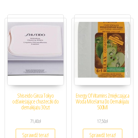
Shiseido Ginza Tokyo
Energy Of Vitamins Zmiękczająca
odświeżające chusteczki do
Woda Micelarna Do Demakijażu
demakijażu 30szt
500Ml
71,40
zł
17,50
zł
Sprawdź teraz!
Sprawdź teraz!