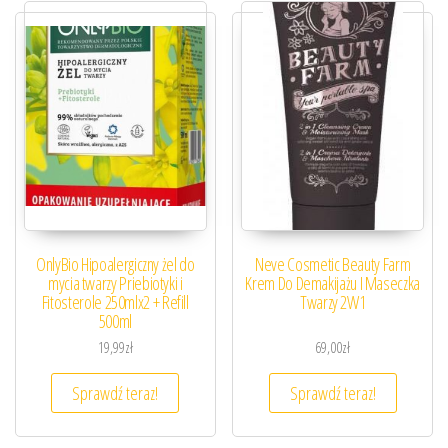
OnlyBio Hipoalergiczny żel do
Neve Cosmetic Beauty Farm
mycia twarzy Priebiotyki i
Krem Do Demakijażu I Maseczka
Fitosterole 250mlx2 + Refill
Twarzy 2W1
500ml
19,99
zł
69,00
zł
Sprawdź teraz!
Sprawdź teraz!