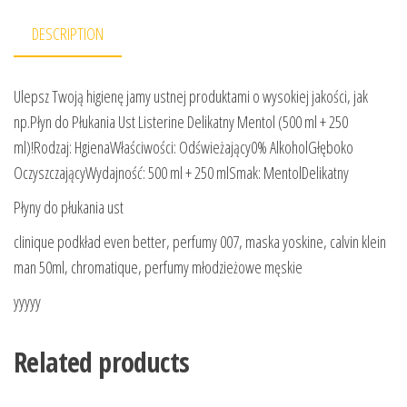
DESCRIPTION
Ulepsz Twoją higienę jamy ustnej produktami o wysokiej jakości, jak
np.Płyn do Płukania Ust Listerine Delikatny Mentol (500 ml + 250
ml)!Rodzaj: HgienaWłaściwości: Odświeżający0% AlkoholGłęboko
OczyszczającyWydajność: 500 ml + 250 mlSmak: MentolDelikatny
Płyny do płukania ust
clinique podkład even better, perfumy 007, maska yoskine, calvin klein
man 50ml, chromatique, perfumy młodzieżowe męskie
yyyyy
Related products