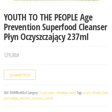
YOUTH TO THE PEOPLE Age
Prevention Superfood Cleanser
Płyn Oczyszczający 237ml
129,00
zł
Sprawdź teraz!
SKU:
8949f8ed0bcf
Category:
Oczyszczanie i demakijaż twarzy
Tags:
azzaro chrome
,
baza
pod makijaż
,
lancome
,
moschino
,
yonelle