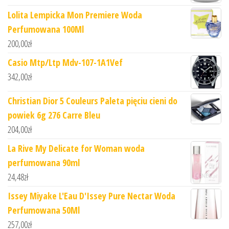
Lolita Lempicka Mon Premiere Woda
Perfumowana 100Ml
200,00
zł
Casio Mtp/Ltp Mdv-107-1A1Vef
342,00
zł
Christian Dior 5 Couleurs Paleta pięciu cieni do
powiek 6g 276 Carre Bleu
204,00
zł
La Rive My Delicate for Woman woda
perfumowana 90ml
24,48
zł
Issey Miyake L'Eau D'Issey Pure Nectar Woda
Perfumowana 50Ml
257,00
zł