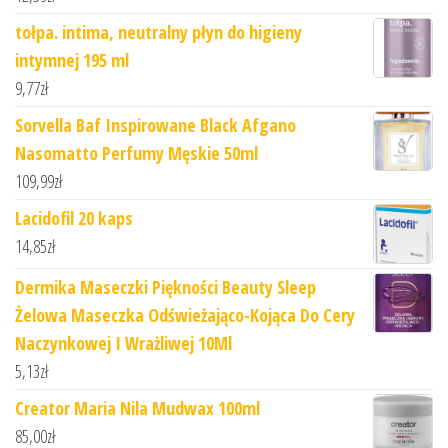
tołpa. intima, neutralny płyn do higieny
intymnej 195 ml
9,77
zł
Sorvella Baf Inspirowane Black Afgano
Nasomatto Perfumy Męskie 50ml
109,99
zł
Lacidofil 20 kaps
14,85
zł
Dermika Maseczki Piękności Beauty Sleep
Żelowa Maseczka Odświeżająco-Kojąca Do Cery
Naczynkowej I Wrażliwej 10Ml
5,13
zł
Creator Maria Nila Mudwax 100ml
85,00
zł