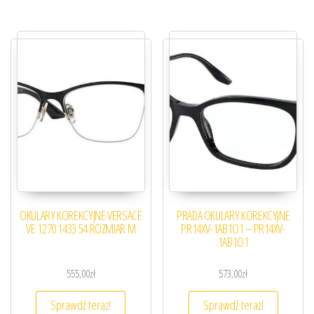
OKULARY KOREKCYJNE VERSACE
PRADA OKULARY KOREKCYJNE
VE 1270 1433 54 ROZMIAR M
PR14XV-1AB1O1 – PR14XV-
1AB1O1
555,00
zł
573,00
zł
Sprawdź teraz!
Sprawdź teraz!