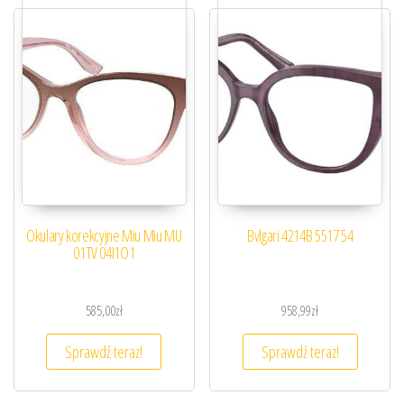
Okulary korekcyjne Miu Miu MU
Bvlgari 4214B 5517 54
01TV 04I1O1
585,00
zł
958,99
zł
Sprawdź teraz!
Sprawdź teraz!