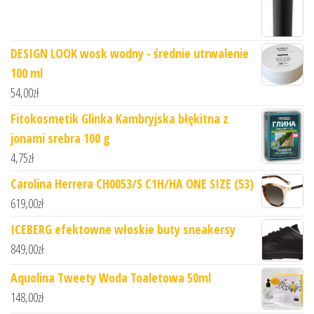
DESIGN LOOK wosk wodny - średnie utrwalenie
100 ml
54,00
zł
Fitokosmetik Glinka Kambryjska błękitna z
jonami srebra 100 g
4,75
zł
Carolina Herrera CH0053/S C1H/HA ONE SIZE (53)
619,00
zł
ICEBERG efektowne włoskie buty sneakersy
849,00
zł
Aquolina Tweety Woda Toaletowa 50ml
148,00
zł