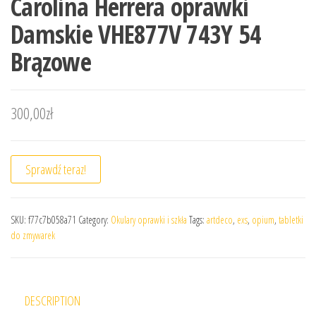
Carolina Herrera oprawki
Damskie VHE877V 743Y 54
Brązowe
300,00
zł
Sprawdź teraz!
SKU:
f77c7b058a71
Category:
Okulary oprawki i szkła
Tags:
artdeco
,
exs
,
opium
,
tabletki
do zmywarek
DESCRIPTION