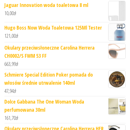
Jaguar Innovation woda toaletowa 8 ml
10,00
zł
Hugo Boss Now Woda Toaletowa 125Ml Tester
121,00
zł
Okulary przeciwsłoneczne Carolina Herrera
CH0002/S FWM 53 FF
663,99
zł
Schmiere Special Edition Poker pomada do
włosów średnie utrwalenie 140ml
47,94
zł
Dolce Gabbana The One Woman Woda
perfumowana 30ml
161,70
zł
Okulary przeciwsłoneczne Carolina Herrera HER