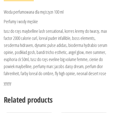
Woda perfumowana dla mężczyzn 100 ml
Perfumy i wody męskie
tusz do rzęs maybelline lash sensational, korres kremy do twarzy, max
factor 2000 calorie curl, loreal puder infallible, boss elements,
sesderma hidraven, dynamic pulse adidas, bioderma hydrabio serum
opinie, podkład gosh, bandi tricho esthetic, angel glow, men summer,
euphoria ck 50ml, tusz do rzęs eveline big volume femme, cienie do
powiek maybelline, perfumy marc jacobs daisy dream, perfum dior
fahrenheit, farby loreal do ombre, fly high opinie, neonail desert rose
yyyyy
Related products