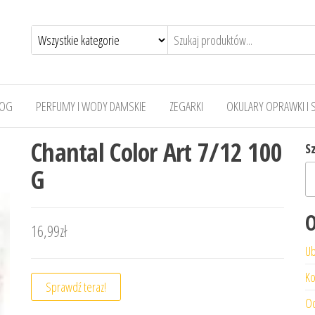
LOG
PERFUMY I WODY DAMSKIE
ZEGARKI
OKULARY OPRAWKI I 
Chantal Color Art 7/12 100
S
G
O
16,99
zł
Ub
Ko
Sprawdź teraz!
Od