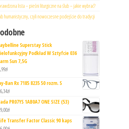
rawdzona lista – pieśni liturgiczne na ślub – jakie wybrać?
ub humanistyczny, czyli nowoczesne podejście do tradycji
Podobne
aybelline Superstay Stick
ielofunkcyjny Podkład W Sztyfcie 036
arm Sun 7,5G
,99
zł
ay-Ban Rx 7185 8235 50 rozm. S
6,34
zł
rada PR07YS 1AB0A7 ONE SIZE (53)
9,00
zł
Life Transfer Factor Classic 90 kaps
6,00
zł