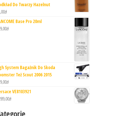
odkład Do Twarzy Hazelnut
,00
zł
ANCOME Base Pro 20ml
9,00
zł
gh System Bagażnik Do Skoda
oomster Też Scout 2006 2015
9,00
zł
ersace VE8103921
289,00
zł
ategorie