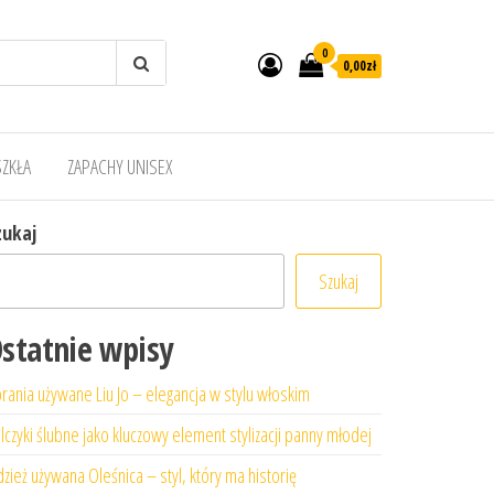
0
0,00zł
SZKŁA
ZAPACHY UNISEX
zukaj
Szukaj
statnie wpisy
rania używane Liu Jo – elegancja w stylu włoskim
lczyki ślubne jako kluczowy element stylizacji panny młodej
zież używana Oleśnica – styl, który ma historię