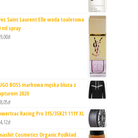
ves Saint Laurent Elle woda toaletowa
0 ml spray
9,00
zł
UGO BOSS markowa męska bluza z
apturem 2020
8,05
zł
owertrac Racing Pro 315/35R21 111Y XL
4,12
zł
mashit Cosmetics Organic Podkład