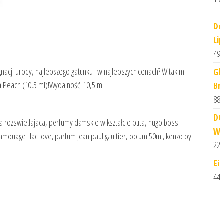
D
L
49
acji urody, najlepszego gatunku i w najlepszych cenach? W takim
G
a Peach (10,5 ml)!Wydajność: 10,5 ml
B
88
D
 rozswietlajaca, perfumy damskie w kształcie buta, hugo boss
W
, amouage lilac love, parfum jean paul gaultier, opium 50ml, kenzo by
22
E
44