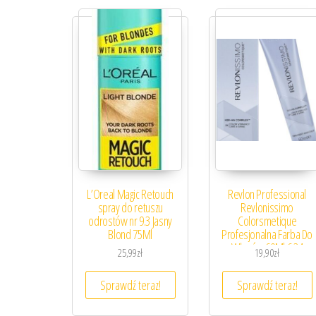
L’Oreal Magic Retouch
Revlon Professional
spray do retuszu
Revlonissimo
odrostów nr 9.3 Jasny
Colorsmetique
Blond 75Ml
Profesjonalna Farba Do
Włosów 60Ml 6.34
25,99
zł
19,90
zł
Sprawdź teraz!
Sprawdź teraz!