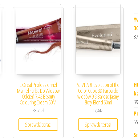
Y
3
37
H
L’Oreal Professionnel
ALFAPARF Evolution of the
Majirel Farba Do Włosów
Color Cube 3D Farba do
k
Odcień 7,43 Beauty
włosów 9.3 Bardzo Jasny
39
Colouring Cream 50Ml
Złoty Blond 60ml
33,70
zł
17,44
zł
P
55
Sprawdź teraz!
Sprawdź teraz!
S