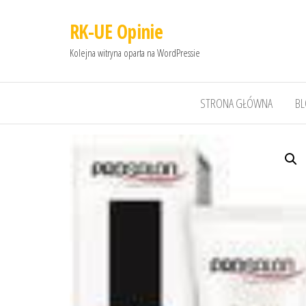
RK-UE Opinie
Kolejna witryna oparta na WordPressie
STRONA GŁÓWNA
B