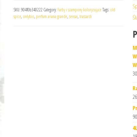
Sp
SKU:
904f0b340222
Category:
Farby i szampony koloryzujące
Tags:
old
spice
,
onlybio
,
perfum ariana grande
,
sensai
,
trussardi
Śl
M
W
W
30
R
26
P
90
4
19