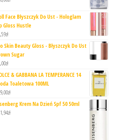
oll Face Błyszczyk Do Ust - Hologlam
ip Gloss Hustle
,59
zł
lo Skin Beauty Gloss - Błyszczyk Do Ust
rown Sugar
,00
zł
OLCE & GABBANA LA TEMPERANCE 14
oda Toaletowa 100ML
9,00
zł
isenberg Krem Na Dzień Spf 50 50ml
1,94
zł