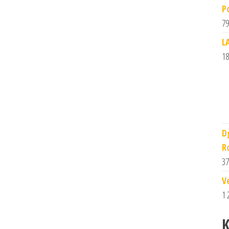
P
79
L
18
D
R
37
V
1 
K