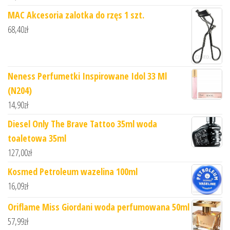
MAC Akcesoria zalotka do rzęs 1 szt.
68,40
zł
Neness Perfumetki Inspirowane Idol 33 Ml
(N204)
14,90
zł
Diesel Only The Brave Tattoo 35ml woda
toaletowa 35ml
127,00
zł
Kosmed Petroleum wazelina 100ml
16,09
zł
Oriflame Miss Giordani woda perfumowana 50ml
57,99
zł