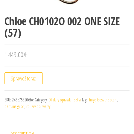
Chloe CH0102O 002 ONE SIZE
(57)
1 449,00
zł
Sprawdź teraz!
SKU:
243e758206be
Category:
Okulary oprawki i szkła
Tags:
hugo boss the scent
,
perfuma gucci
,
rollery do twarzy