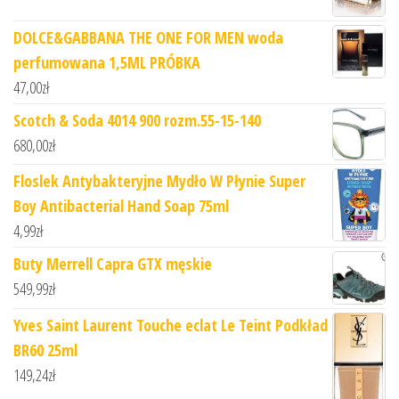
DOLCE&GABBANA THE ONE FOR MEN woda
perfumowana 1,5ML PRÓBKA
47,00
zł
Scotch & Soda 4014 900 rozm.55-15-140
680,00
zł
Floslek Antybakteryjne Mydło W Płynie Super
Boy Antibacterial Hand Soap 75ml
4,99
zł
Buty Merrell Capra GTX męskie
549,99
zł
Yves Saint Laurent Touche eclat Le Teint Podkład
BR60 25ml
149,24
zł