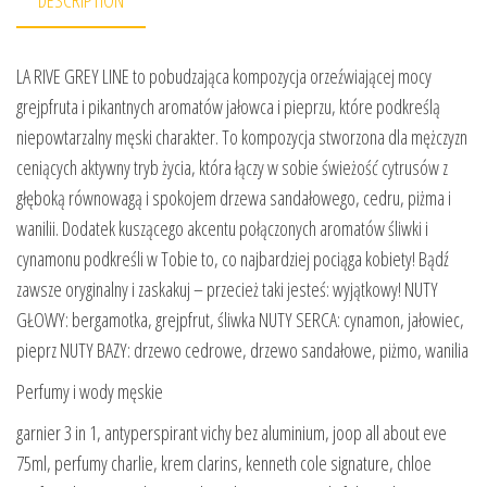
DESCRIPTION
LA RIVE GREY LINE to pobudzająca kompozycja orzeźwiającej mocy
grejpfruta i pikantnych aromatów jałowca i pieprzu, które podkreślą
niepowtarzalny męski charakter. To kompozycja stworzona dla mężczyzn
ceniących aktywny tryb życia, która łączy w sobie świeżość cytrusów z
głęboką równowagą i spokojem drzewa sandałowego, cedru, piżma i
wanilii. Dodatek kuszącego akcentu połączonych aromatów śliwki i
cynamonu podkreśli w Tobie to, co najbardziej pociąga kobiety! Bądź
zawsze oryginalny i zaskakuj – przecież taki jesteś: wyjątkowy! NUTY
GŁOWY: bergamotka, grejpfrut, śliwka NUTY SERCA: cynamon, jałowiec,
pieprz NUTY BAZY: drzewo cedrowe, drzewo sandałowe, piżmo, wanilia
Perfumy i wody męskie
garnier 3 in 1, antyperspirant vichy bez aluminium, joop all about eve
75ml, perfumy charlie, krem clarins, kenneth cole signature, chloe