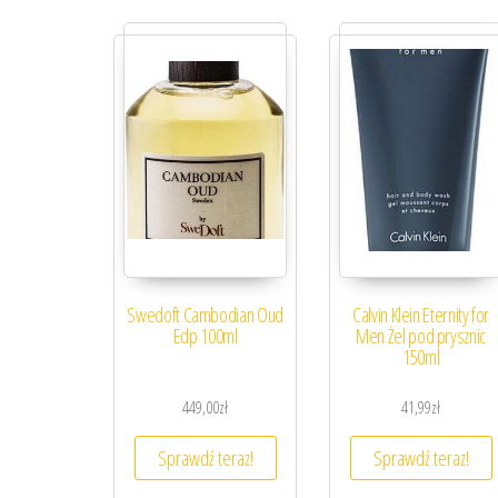
Swedoft Cambodian Oud
Calvin Klein Eternity for
Edp 100ml
Men Żel pod prysznic
150ml
449,00
zł
41,99
zł
Sprawdź teraz!
Sprawdź teraz!