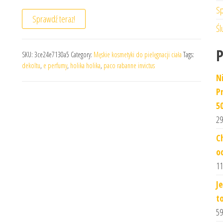
Sp
Sprawdź teraz!
Śl
SKU:
3ce24e7130a5
Category:
Męskie kosmetyki do pielęgnacji ciała
Tags:
dekoltu
,
e perfumy
,
holika holika
,
paco rabanne invictus
N
P
5
29
C
o
11
J
t
59