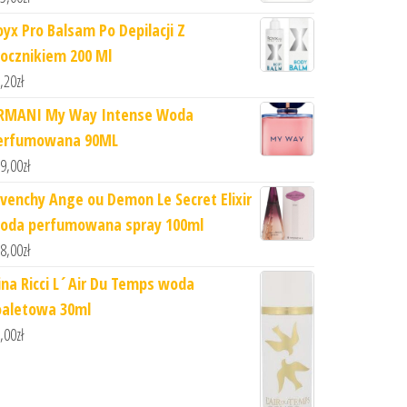
oyx Pro Balsam Po Depilacji Z
ocznikiem 200 Ml
,20
zł
RMANI My Way Intense Woda
erfumowana 90ML
9,00
zł
ivenchy Ange ou Demon Le Secret Elixir
oda perfumowana spray 100ml
8,00
zł
ina Ricci L´Air Du Temps woda
oaletowa 30ml
,00
zł