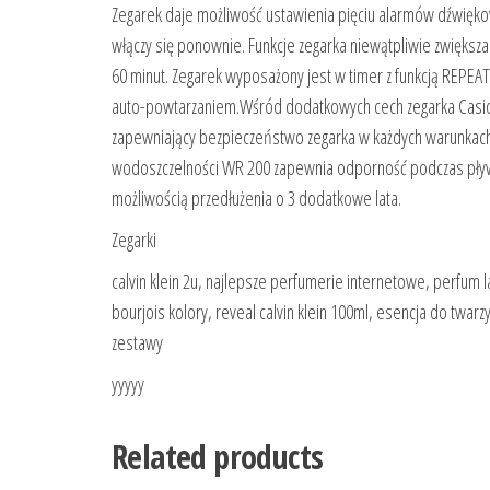
Zegarek daje możliwość ustawienia pięciu alarmów dźwiękow
włączy się ponownie. Funkcje zegarka niewątpliwie zwiększ
60 minut. Zegarek wyposażony jest w timer z funkcją REPEA
auto-powtarzaniem.Wśród dodatkowych cech zegarka Casi
zapewniający bezpieczeństwo zegarka w każdych warunkach 
wodoszczelności WR 200 zapewnia odporność podczas pływan
możliwością przedłużenia o 3 dodatkowe lata.
Zegarki
calvin klein 2u, najlepsze perfumerie internetowe, perfum
bourjois kolory, reveal calvin klein 100ml, esencja do twar
zestawy
yyyyy
Related products