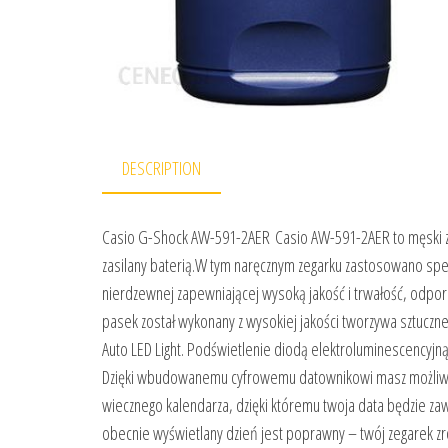
DESCRIPTION
Casio G-Shock AW-591-2AER Casio AW-591-2AER to męski z
zasilany baterią.W tym naręcznym zegarku zastosowano spec
nierdzewnej zapewniającej wysoką jakość i trwałość, odpor
pasek został wykonany z wysokiej jakości tworzywa sztuczn
Auto LED Light. Podświetlenie diodą elektroluminescencyjną
Dzięki wbudowanemu cyfrowemu datownikowi masz możliwoś
wiecznego kalendarza, dzięki któremu twoja data będzie zaws
obecnie wyświetlany dzień jest poprawny – twój zegarek zro