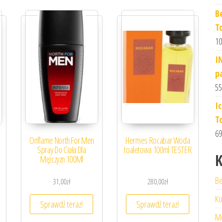
B
T
10
I
p
55
I
T
69
Oriflame North For Men
Hermes Rocabar Woda
Spray Do Ciała Dla
toaletowa 100ml TESTER
K
Mężczyzn 100Ml
Be
31,00
zł
280,00
zł
Ko
Sprawdź teraz!
Sprawdź teraz!
M