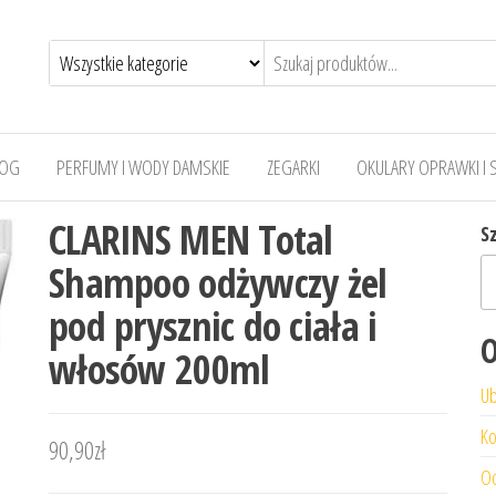
LOG
PERFUMY I WODY DAMSKIE
ZEGARKI
OKULARY OPRAWKI I 
CLARINS MEN Total
S
Shampoo odżywczy żel
pod prysznic do ciała i
O
włosów 200ml
Ub
Ko
90,90
zł
Od