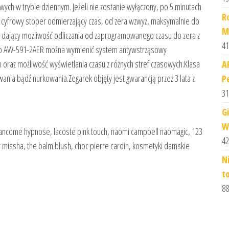
ych w trybie dziennym. Jeżeli nie zostanie wyłączony, po 5 minutach
R
a cyfrowy stoper odmierzający czas, od zera wzwyż, maksymalnie do
M
T dający możliwość odliczania od zaprogramowanego czasu do zera z
41
o AW-591-2AER można wymienić system antywstrząsowy
oraz możliwość wyświetlania czasu z różnych stref czasowych.Klasa
A
ia bądź nurkowania.Zegarek objęty jest gwarancją przez 3 lata z
P
31
G
W
 lancome hypnose, lacoste pink touch, naomi campbell naomagic, 123
42
zy missha, the balm blush, choc pierre cardin, kosmetyki damskie
N
t
88