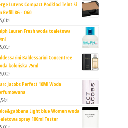
erge Lutens Compact Podkład Teint Si
n Refill 8G - O60
5,01
zł
alph Lauren Fresh woda toaletowa
0ml
5,00
zł
aldessarini Baldessarini Concentree
oda kolońska 75ml
9,00
zł
arc Jacobs Perfect 10Ml Woda
erfumowana
,54
zł
olce&gabbana Light blue Women woda
oaletowa spray 100ml Tester
5,00
zł