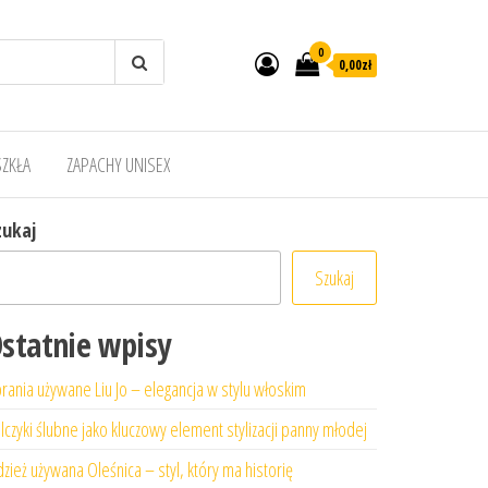
0
0,00zł
SZKŁA
ZAPACHY UNISEX
zukaj
Szukaj
statnie wpisy
rania używane Liu Jo – elegancja w stylu włoskim
lczyki ślubne jako kluczowy element stylizacji panny młodej
zież używana Oleśnica – styl, który ma historię