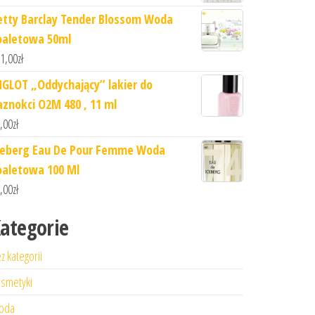
etty Barclay Tender Blossom Woda
oaletowa 50ml
1,00
zł
NGLOT „Oddychający” lakier do
aznokci O2M 480 , 11 ml
,00
zł
ceberg Eau De Pour Femme Woda
oaletowa 100 Ml
,00
zł
ategorie
z kategorii
smetyki
oda