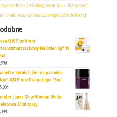
rawdzona lista – pieśni liturgiczne na ślub – jakie wybrać?
ub humanistyczny, czyli nowoczesne podejście do tradycji
Podobne
ivea Q10 Plus Krem
rzeciwzmarszczkowy Na Dzień Spf 15
0ml
,90
zł
hanel Le Vernis lakier do paznokci
dcień 628 Prune Dramatique 13ml
5,00
zł
ennifer Lopez Glow Woman Woda
oaletowa 30ml spray
,39
zł