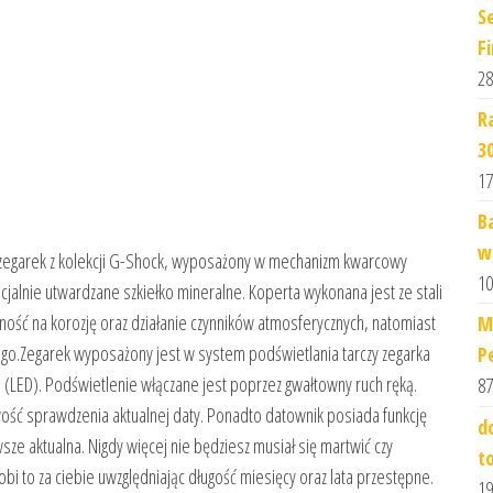
S
Fi
28
R
3
17
B
w
egarek z kolekcji G-Shock, wyposażony w mechanizm kwarcowy
10
jalnie utwardzane szkiełko mineralne. Koperta wykonana jest ze stali
ność na korozję oraz działanie czynników atmosferycznych, natomiast
M
ego.Zegarek wyposażony jest w system podświetlania tarczy zegarka
P
 (LED). Podświetlenie włączane jest poprzez gwałtowny ruch ręką.
87
ć sprawdzenia aktualnej daty. Ponadto datownik posiada funkcję
d
ze aktualna. Nigdy więcej nie będziesz musiał się martwić czy
t
bi to za ciebie uwzględniając długość miesięcy oraz lata przestępne.
19