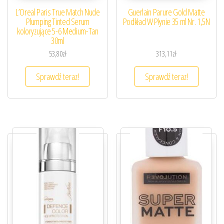
L’Oreal Paris True Match Nude
Guerlain Parure Gold Matte
Plumping Tinted Serum
Podkład W Płynie 35 ml Nr. 1,5N
koloryzujące 5-6 Medium-Tan
30ml
53,80
zł
313,11
zł
Sprawdź teraz!
Sprawdź teraz!