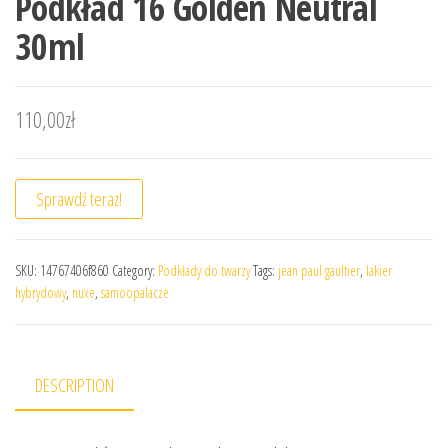
Podkład 16 Golden Neutral
30ml
110,00
zł
Sprawdź teraz!
SKU:
14767406f860
Category:
Podkłady do twarzy
Tags:
jean paul gaultier
,
lakier
hybrydowy
,
nuxe
,
samoopalacze
DESCRIPTION