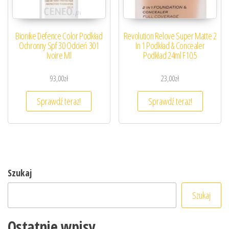
Bionike Defence Color Podkład
Revolution Relove Super Matte 2
Ochronny Spf 30 Odcień 301
In 1 Podkład & Concealer
Ivoire Ml
Podkład 24ml F10.5
93,00
zł
23,00
zł
Sprawdź teraz!
Sprawdź teraz!
Szukaj
Szukaj
Ostatnie wpisy