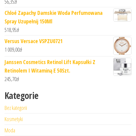
56,35
zł
Chloé Zapachy Damskie Woda Perfumowana
Spray Uzupełnij 150Ml
518,95
zł
Versus Versace VSPZU0721
1 009,00
zł
Janssen Cosmetics Retinol Lift Kapsułki Z
Retinolem I Witaminą E 50Szt.
245,70
zł
Kategorie
Bez kategorii
Kosmetyki
Moda