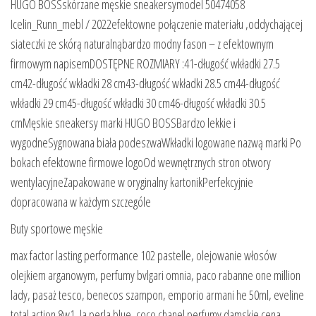
HUGO BOSSskórzane męskie sneakersymodel 50474058
Icelin_Runn_mebl / 2022efektowne połączenie materiału ,oddychającej
siateczki ze skórą naturalnąbardzo modny fason – z efektownym
firmowym napisemDOSTĘPNE ROZMIARY :41-długość wkładki 27.5
cm42-długość wkładki 28 cm43-długość wkładki 28.5 cm44-długość
wkładki 29 cm45-długość wkładki 30 cm46-długość wkładki 30.5
cmMęskie sneakersy marki HUGO BOSSBardzo lekkie i
wygodneSygnowana biała podeszwaWkładki logowane nazwą marki Po
bokach efektowne firmowe logoOd wewnętrznych stron otwory
wentylacyjneZapakowane w oryginalny kartonikPerfekcyjnie
dopracowana w każdym szczególe
Buty sportowe męskie
max factor lasting performance 102 pastelle, olejowanie włosów
olejkiem arganowym, perfumy bvlgari omnia, paco rabanne one million
lady, pasaż tesco, benecos szampon, emporio armani he 50ml, eveline
total action 8w1, la perla blue, coco chanel perfumy damskie cena,