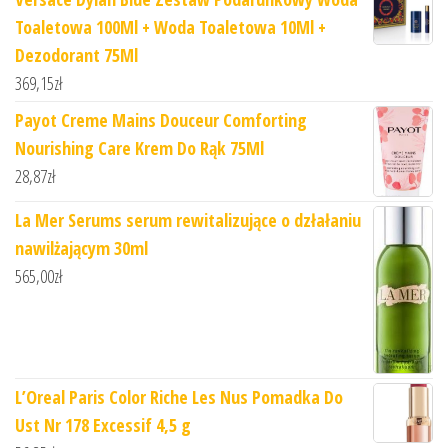
Toaletowa 100Ml + Woda Toaletowa 10Ml +
Dezodorant 75Ml
369,15
zł
Payot Creme Mains Douceur Comforting
Nourishing Care Krem Do Rąk 75Ml
28,87
zł
La Mer Serums serum rewitalizujące o dzłałaniu
nawilżającym 30ml
565,00
zł
L’Oreal Paris Color Riche Les Nus Pomadka Do
Ust Nr 178 Excessif 4,5 g