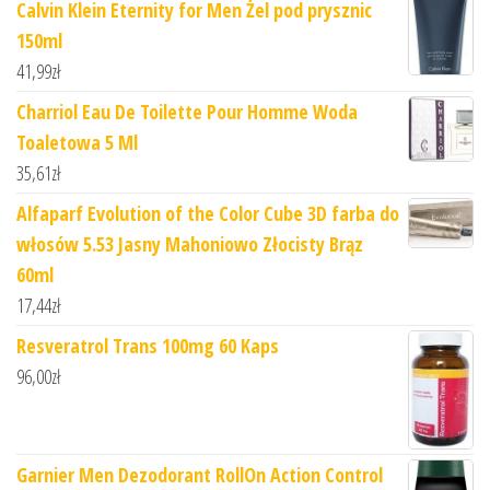
Calvin Klein Eternity for Men Żel pod prysznic
150ml
41,99
zł
Charriol Eau De Toilette Pour Homme Woda
Toaletowa 5 Ml
35,61
zł
Alfaparf Evolution of the Color Cube 3D farba do
włosów 5.53 Jasny Mahoniowo Złocisty Brąz
60ml
17,44
zł
Resveratrol Trans 100mg 60 Kaps
96,00
zł
Garnier Men Dezodorant RollOn Action Control