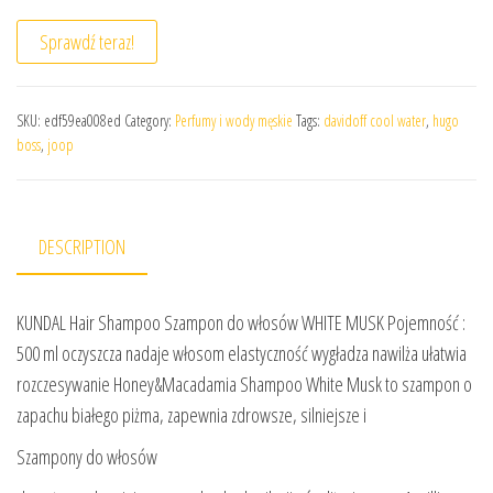
Sprawdź teraz!
SKU:
edf59ea008ed
Category:
Perfumy i wody męskie
Tags:
davidoff cool water
,
hugo
boss
,
joop
DESCRIPTION
KUNDAL Hair Shampoo Szampon do włosów WHITE MUSK Pojemność :
500 ml oczyszcza nadaje włosom elastyczność wygładza nawilża ułatwia
rozczesywanie Honey&Macadamia Shampoo White Musk to szampon o
zapachu białego piżma, zapewnia zdrowsze, silniejsze i
Szampony do włosów