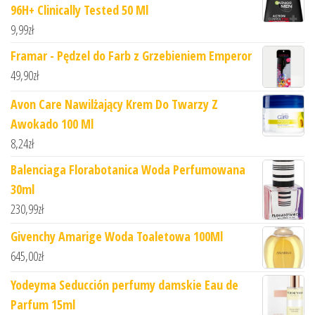
96H+ Clinically Tested 50 Ml
9,99
zł
Framar - Pędzel do Farb z Grzebieniem Emperor
49,90
zł
Avon Care Nawilżający Krem Do Twarzy Z
Awokado 100 Ml
8,24
zł
Balenciaga Florabotanica Woda Perfumowana
30ml
230,99
zł
Givenchy Amarige Woda Toaletowa 100Ml
645,00
zł
Yodeyma Seducción perfumy damskie Eau de
Parfum 15ml