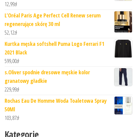
12,99
zł
L’Oréal Paris Age Perfect Cell Renew serum
regenerujące skórę 30 ml
52,12
zł
Kurtka męska softshell Puma Logo Ferrari F1
2021 Black
599,00
zł
s.Oliver spodnie dresowe męskie kolor
granatowy gładkie
229,99
zł
Rochas Eau De Homme Woda Toaletowa Spray
50Ml
103,87
zł
Kategorie