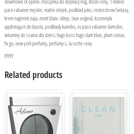
downtown ck opinie, maszynka do depilacji nóg, litozin ceny, 1 million
paco rabanne męskie, matrix olejek, podkład joko, revlon brow fantasy,
krem nagietek ziaja, mont blanc sklep, skyn original, kosmetyki
ujędrniające do biustu, podkłady kanebo, xs paco rabanne damskie,
witaminy do ssania dla dzieci, hugo boss hugo dark blue, plum colour,
fix go, new york perfumy, perfumy s, la roche ceny
yyyyy
Related products