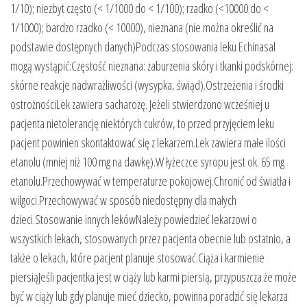
1/10); niezbyt często (< 1/1000 do < 1/100); rzadko (<10000 do <
1/1000); bardzo rzadko (< 10000), nieznana (nie można określić na
podstawie dostępnych danych)Podczas stosowania leku Echinasal
mogą wystąpić:Częstość nieznana: zaburzenia skóry i tkanki podskórnej:
skórne reakcje nadwrażliwości (wysypka, świąd).Ostrzeżenia i środki
ostrożnościLek zawiera sacharozę. Jeżeli stwierdzono wcześniej u
pacjenta nietolerancję niektórych cukrów, to przed przyjęciem leku
pacjent powinien skontaktować się z lekarzem.Lek zawiera małe ilości
etanolu (mniej niż 100 mg na dawkę).W łyżeczce syropu jest ok. 65 mg
etanolu.Przechowywać w temperaturze pokojowej.Chronić od światła i
wilgoci.Przechowywać w sposób niedostępny dla małych
dzieci.Stosowanie innych lekówNależy powiedzieć lekarzowi o
wszystkich lekach, stosowanych przez pacjenta obecnie lub ostatnio, a
także o lekach, które pacjent planuje stosować.Ciąża i karmienie
piersiąJeśli pacjentka jest w ciąży lub karmi piersią, przypuszcza że może
być w ciąży lub gdy planuje mieć dziecko, powinna poradzić się lekarza