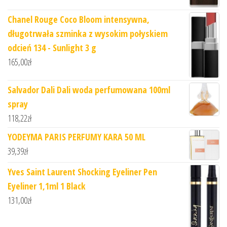
Chanel Rouge Coco Bloom intensywna,
długotrwała szminka z wysokim połyskiem
odcień 134 - Sunlight 3 g
165,00
zł
Salvador Dali Dali woda perfumowana 100ml
spray
118,22
zł
YODEYMA PARIS PERFUMY KARA 50 ML
39,39
zł
Yves Saint Laurent Shocking Eyeliner Pen
Eyeliner 1,1ml 1 Black
131,00
zł