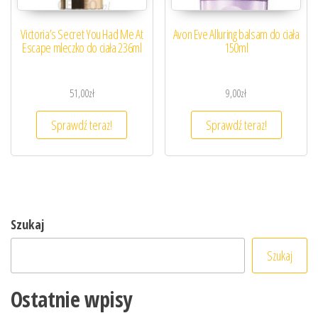
Victoria’s Secret You Had Me At
Avon Eve Alluring balsam do ciała
Escape mleczko do ciała 236ml
150ml
51,00
zł
9,00
zł
Sprawdź teraz!
Sprawdź teraz!
Szukaj
Szukaj
Ostatnie wpisy