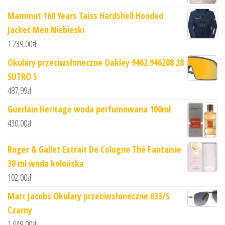
Mammut 160 Years Taiss Hardshell Hooded
Jacket Men Niebieski
1 239,00
zł
Okulary przeciwsłoneczne Oakley 9462 946208 28
SUTRO S
487,99
zł
Guerlain Heritage woda perfumowana 100ml
430,00
zł
Roger & Gallet Extrait De Cologne Thé Fantaisie
30 ml woda kolońska
102,00
zł
Marc Jacobs Okulary przeciwsłoneczne 633/S
Czarny
1 049,00
zł