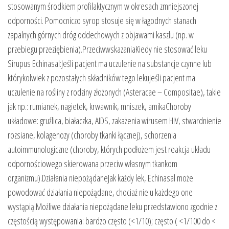
stosowanym środkiem profilaktycznym w okresach zmniejszonej
odporności. Pomocniczo syrop stosuje się w łagodnych stanach
zapalnych górnych dróg oddechowych z objawami kaszlu (np. w
przebiegu przeziębienia).PrzeciwwskazaniaKiedy nie stosować leku
Sirupus Echinasal:Jeśli pacjent ma uczulenie na substancje czynne lub
którykolwiek z pozostałych składników tego lekuJeśli pacjent ma
uczulenie na rośliny z rodziny złożonych (Asteracae – Compositae), takie
jak np.: rumianek, nagietek, krwawnik, mniszek, amikaChoroby
układowe: gruźlica, białaczka, AIDS, zakażenia wirusem HIV, stwardnienie
rozsiane, kolagenozy (choroby tkanki łącznej), schorzenia
autoimmunologiczne (choroby, których podłożem jest reakcja układu
odpornościowego skierowana przeciw własnym tkankom
organizmu).Działania niepożądaneJak każdy lek, Echinasal może
powodować działania niepożądane, chociaż nie u każdego one
wystąpią.Możliwe działania niepożądane leku przedstawiono zgodnie z
częstością występowania: bardzo często (<1/10); często ( <1/100 do <