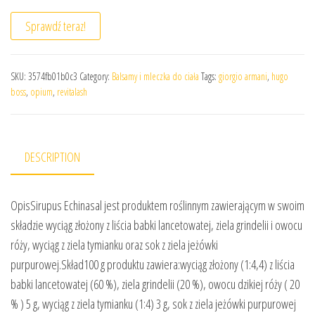
Sprawdź teraz!
SKU:
3574fb01b0c3
Category:
Balsamy i mleczka do ciała
Tags:
giorgio armani
,
hugo
boss
,
opium
,
revitalash
DESCRIPTION
OpisSirupus Echinasal jest produktem roślinnym zawierającym w swoim
składzie wyciąg złożony z liścia babki lancetowatej, ziela grindelii i owocu
róży, wyciąg z ziela tymianku oraz sok z ziela jeżówki
purpurowej.Skład100 g produktu zawiera:wyciąg złożony (1:4,4) z liścia
babki lancetowatej (60 %), ziela grindelii (20 %), owocu dzikiej róży ( 20
% ) 5 g, wyciąg z ziela tymianku (1:4) 3 g, sok z ziela jeżówki purpurowej