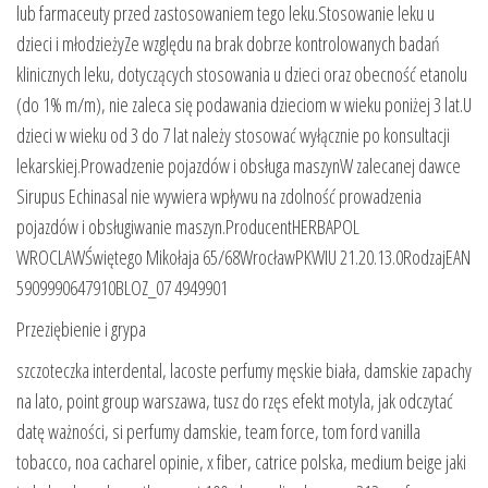
lub farmaceuty przed zastosowaniem tego leku.Stosowanie leku u
dzieci i młodzieżyZe względu na brak dobrze kontrolowanych badań
klinicznych leku, dotyczących stosowania u dzieci oraz obecność etanolu
(do 1% m/m), nie zaleca się podawania dzieciom w wieku poniżej 3 lat.U
dzieci w wieku od 3 do 7 lat należy stosować wyłącznie po konsultacji
lekarskiej.Prowadzenie pojazdów i obsługa maszynW zalecanej dawce
Sirupus Echinasal nie wywiera wpływu na zdolność prowadzenia
pojazdów i obsługiwanie maszyn.ProducentHERBAPOL
WROCLAWŚwiętego Mikołaja 65/68WrocławPKWIU 21.20.13.0RodzajEAN
5909990647910BLOZ_07 4949901
Przeziębienie i grypa
szczoteczka interdental, lacoste perfumy męskie biała, damskie zapachy
na lato, point group warszawa, tusz do rzęs efekt motyla, jak odczytać
datę ważności, si perfumy damskie, team force, tom ford vanilla
tobacco, noa cacharel opinie, x fiber, catrice polska, medium beige jaki