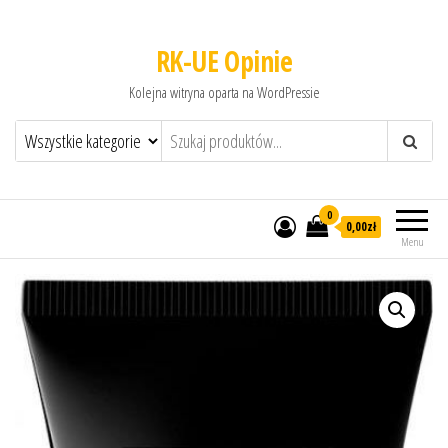
RK-UE Opinie
Kolejna witryna oparta na WordPressie
0
0,00zł
Menu