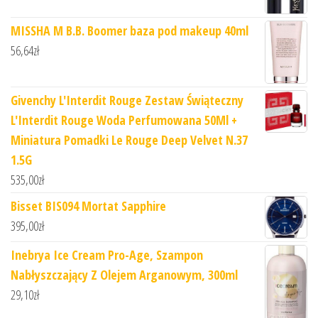
MISSHA M B.B. Boomer baza pod makeup 40ml
56,64
zł
Givenchy L'Interdit Rouge Zestaw Świąteczny
L'Interdit Rouge Woda Perfumowana 50Ml +
Miniatura Pomadki Le Rouge Deep Velvet N.37
1.5G
535,00
zł
Bisset BIS094 Mortat Sapphire
395,00
zł
Inebrya Ice Cream Pro-Age, Szampon
Nabłyszczający Z Olejem Arganowym, 300ml
29,10
zł