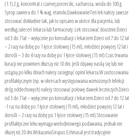
(1:1) 2 g, koncentrat z czarnej porzeczki, sacharoza, woda do 100 g.
Syrop zawiera do 1 % wag. etanolu.DawkowanieTen lek należy zawsze
stosować dokładnie tak, jak to opisano w ulotce dla pacjenta, lub
według zaleceń lekarza lub farmaceuty. Lek stosować doustnie.Dzieci
od 3 do 7 lat – wyłącznie po konsultacji z lekarzem.Dzieci od 7 do 12 lat
– 2 razy na dobę po 1 łyżce stołowej (15 ml), młodzież powyżej 12 lat i
dorośli – 3 do 4 razy na dobę po 1 łyżce stołowej (15 ml).Czas trwania
kuracji nie powinien dłuższy niż 10 dni. Jeśli objawy nasilą się lub nie
ustąpią po kilku dniach należy zasięgnąć opinii lekarza.W zastosowaniu
profilaktycznym (np. w okresach występowania wzmożonych Infekcji
dróg oddechowych) należy stosować połowę dawek leczniczych.Dzieci
od 3 do 7 lat – wyłącznie po konsultacji z lekarzem.Dzieci od 7 do 12 lat
-1 raz na dobę po 1 łyżce stołowej (15 ml), młodzież powyżej 12 lat i
dorośli – 2 razy na dobę po 1 łyżce stołowej (15 ml).Stosowanie
profilaktyczne leku wymaga wielodniowego podawania, jednak nie
dłużej niż 20 dni.WskazaniaSirupus Echinasal jest tradycyjnie