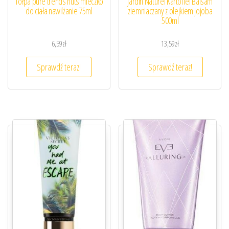
Tołpa pure trends nuts mleczko
Jardin Naturel Kartoffel Balsam
do ciała nawilżanie 75ml
ziemniaczany z olejkiem jojoba
500ml
6,59
zł
13,59
zł
Sprawdź teraz!
Sprawdź teraz!