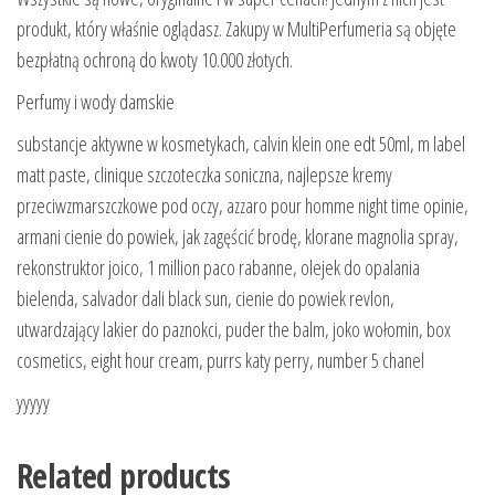
produkt, który właśnie oglądasz. Zakupy w MultiPerfumeria są objęte
bezpłatną ochroną do kwoty 10.000 złotych.
Perfumy i wody damskie
substancje aktywne w kosmetykach, calvin klein one edt 50ml, m label
matt paste, clinique szczoteczka soniczna, najlepsze kremy
przeciwzmarszczkowe pod oczy, azzaro pour homme night time opinie,
armani cienie do powiek, jak zagęścić brodę, klorane magnolia spray,
rekonstruktor joico, 1 million paco rabanne, olejek do opalania
bielenda, salvador dali black sun, cienie do powiek revlon,
utwardzający lakier do paznokci, puder the balm, joko wołomin, box
cosmetics, eight hour cream, purrs katy perry, number 5 chanel
yyyyy
Related products