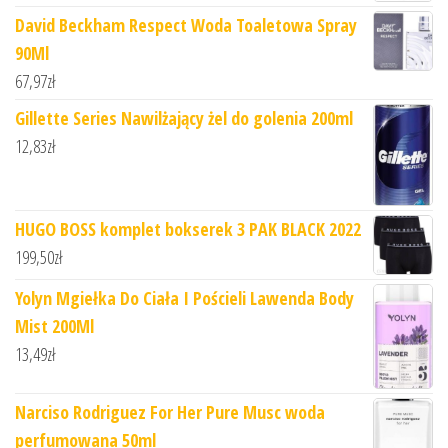
David Beckham Respect Woda Toaletowa Spray
90Ml
67,97
zł
Gillette Series Nawilżający żel do golenia 200ml
12,83
zł
HUGO BOSS komplet bokserek 3 PAK BLACK 2022
199,50
zł
Yolyn Mgiełka Do Ciała I Pościeli Lawenda Body
Mist 200Ml
13,49
zł
Narciso Rodriguez For Her Pure Musc woda
perfumowana 50ml