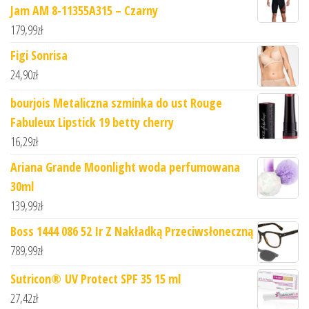
Jam AM 8-11355A315 – Czarny
179,99
zł
Figi Sonrisa
24,90
zł
bourjois Metaliczna szminka do ust Rouge
Fabuleux Lipstick 19 betty cherry
16,29
zł
Ariana Grande Moonlight woda perfumowana
30ml
139,99
zł
Boss 1444 086 52 Ir Z Nakładką Przeciwsłoneczną
789,99
zł
Sutricon® UV Protect SPF 35 15 ml
27,42
zł