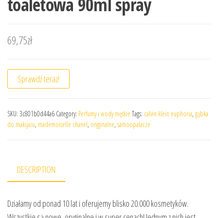
toaletowa 90ml spray
69,75
zł
Sprawdź teraz!
SKU:
3c801b0d44a6
Category:
Perfumy i wody męskie
Tags:
calvin klein euphoria
,
gąbka
do makijażu
,
mademoiselle chanel
,
oryginalne
,
samoopalacze
DESCRIPTION
Działamy od ponad 10 lat i oferujemy blisko 20.000 kosmetyków.
Wszystkie są nowe, oryginalne i w super cenach! Jednym z nich jest