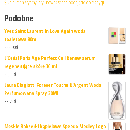
Ślub humanistyczny, czyli nowoczesne podejście do tradycji
Podobne
Yves Saint Laurent In Love Again woda
toaletowa 80ml
396,90
zł
L’Oréal Paris Age Perfect Cell Renew serum
regenerujące skórę 30 ml
52,12
zł
Laura Biagiotti Forever Touche D'Argent Woda
Perfumowana Spray 30Ml
88,75
zł
Męskie Bokserki kąpielowe Speedo Medley Logo