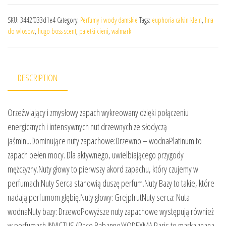
SKU:
3442f033d1e4
Category:
Perfumy i wody damskie
Tags:
euphoria calvin klein
,
hna
do wlosow
,
hugo boss scent
,
paletki cieni
,
walmark
DESCRIPTION
Orzeźwiający i zmysłowy zapach wykreowany dzięki połączeniu
energicznych i intensywnych nut drzewnych ze słodyczą
jaśminu.Dominujące nuty zapachowe:Drzewno – wodnaPlatinum to
zapach pełen mocy. Dla aktywnego, uwielbiającego przygody
mężczyzny.Nuty głowy to pierwszy akord zapachu, który czujemy w
perfumach.Nuty Serca stanowią duszę perfum.Nuty Bazy to takie, które
nadają perfumom głębię.Nuty głowy: GrejpfrutNuty serca: Nuta
wodnaNuty bazy: DrzewoPowyższe nuty zapachowe występują również
w perfumach INVICTUS (Paco Rabanne)YODEYMA Paris to marka znana