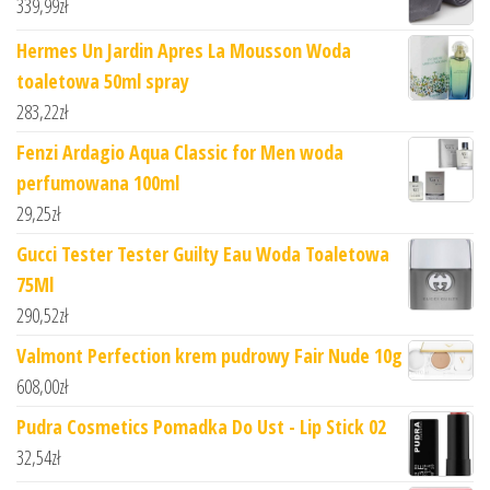
339,99
zł
Hermes Un Jardin Apres La Mousson Woda
toaletowa 50ml spray
283,22
zł
Fenzi Ardagio Aqua Classic for Men woda
perfumowana 100ml
29,25
zł
Gucci Tester Tester Guilty Eau Woda Toaletowa
75Ml
290,52
zł
Valmont Perfection krem pudrowy Fair Nude 10g
608,00
zł
Pudra Cosmetics Pomadka Do Ust - Lip Stick 02
32,54
zł