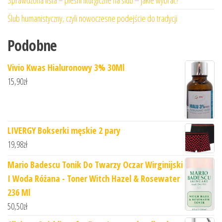
Sprawdzona lista – pieśni liturgiczne na ślub – jakie wybrać?
Ślub humanistyczny, czyli nowoczesne podejście do tradycji
Podobne
Vivio Kwas Hialuronowy 3% 30Ml
15,90
zł
LIVERGY Bokserki męskie 2 pary
19,98
zł
Mario Badescu Tonik Do Twarzy Oczar Wirginijski
I Woda Różana - Toner Witch Hazel & Rosewater
236 Ml
50,50
zł