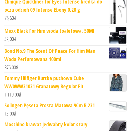
Clinique Quickliner for Eyes Intense kredka do
oczu odcień 09 Intense Ebony 0,28 g
76,60
zł
Mexx Black For Him woda toaletowa, 50Ml
52,00
zł
Bond No.9 The Scent Of Peace For Him Man
Woda Perfumowana 100ml
876,00
zł
Tommy Hilfiger Kurtka puchowa Cube
WW0WW31031 Granatowy Regular Fit
1 119,00
zł
Solingen Pęseta Prosta Matowa 9Cm B 231
13,00
zł
Moschino krawat jedwabny kolor szary