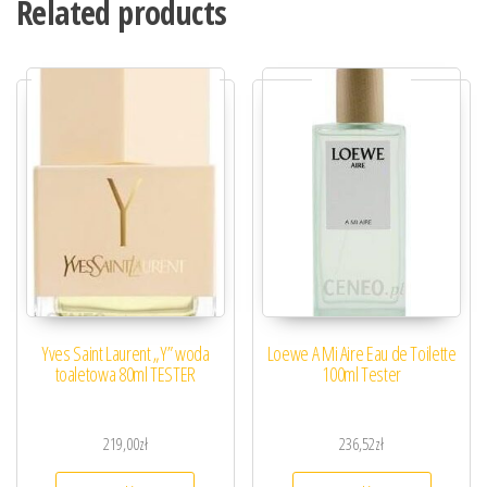
Related products
Yves Saint Laurent „Y” woda
Loewe A Mi Aire Eau de Toilette
toaletowa 80ml TESTER
100ml Tester
219,00
zł
236,52
zł