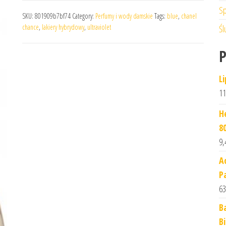
Sp
SKU:
801909b7bf74
Category:
Perfumy i wody damskie
Tags:
blue
,
chanel
chance
,
lakiery hybrydowy
,
ultraviolet
Śl
L
11
H
8
9,
A
P
63
B
B