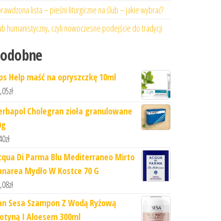
rawdzona lista – pieśni liturgiczne na ślub – jakie wybrać?
ub humanistyczny, czyli nowoczesne podejście do tradycji
Podobne
ips Help maść na opryszczkę 10ml
,05
zł
erbapol Cholegran zioła granulowane
0g
40
zł
cqua Di Parma Blu Mediterraneo Mirto
anarea Mydło W Kostce 70 G
,08
zł
an Sesa Szampon Z Wodą Ryżową
iotyną I Aloesem 300ml