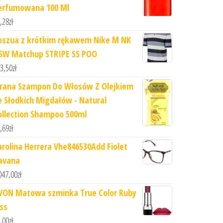
erfumowana 100 Ml
,28
zł
oszua z krótkim rękawem Nike M NK
SW Matchup STRIPE SS POO
3,50
zł
irana Szampon Do Włosów Z Olejkiem
e Słodkich Migdałów - Natural
ollection Shampoo 500ml
,69
zł
arolina Herrera Vhe846530Add Fiolet
avana
047,00
zł
VON Matowa szminka True Color Ruby
iss
,00
zł