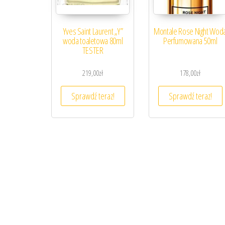
Yves Saint Laurent „Y”
Montale Rose Night Wod
woda toaletowa 80ml
Perfumowana 50ml
TESTER
219,00
zł
178,00
zł
Sprawdź teraz!
Sprawdź teraz!