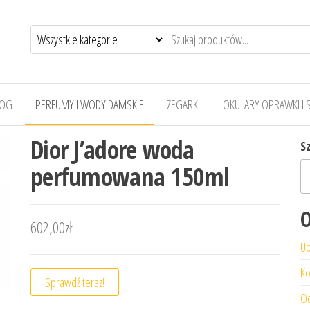
LOG
PERFUMY I WODY DAMSKIE
ZEGARKI
OKULARY OPRAWKI I 
Dior J’adore woda
S
perfumowana 150ml
O
602,00
zł
Ub
Ko
Sprawdź teraz!
Od