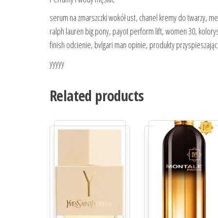
serum na zmarszczki wokół ust, chanel kremy do twarzy, mex
ralph lauren big pony, payot perform lift, women 30, kolory
finish odcienie, bvlgari man opinie, produkty przyspieszają
yyyyy
Related products