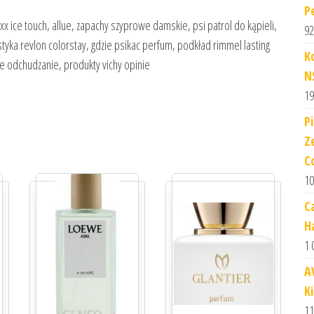
P
x ice touch, allue, zapachy szyprowe damskie, psi patrol do kąpieli,
92
styka revlon colorstay, gdzie psikac perfum, podkład rimmel lasting
K
ce odchudzanie, produkty vichy opinie
N
19
P
Z
C
10
C
H
1 
A
K
11