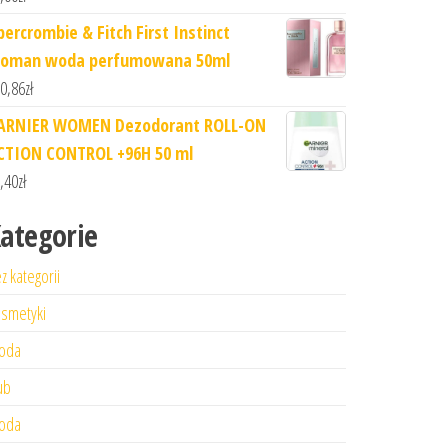
bercrombie & Fitch First Instinct
oman woda perfumowana 50ml
0,86
zł
ARNIER WOMEN Dezodorant ROLL-ON
CTION CONTROL +96H 50 ml
,40
zł
ategorie
z kategorii
smetyki
oda
ub
oda