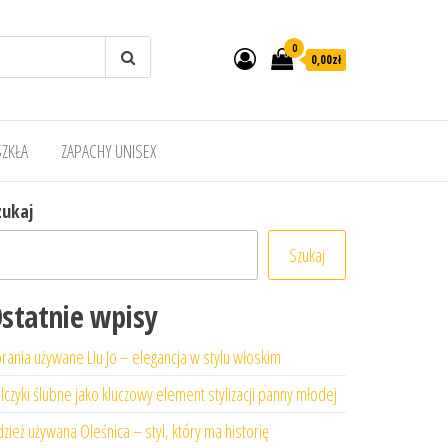
0
0,00zł
SZKŁA
ZAPACHY UNISEX
zukaj
Szukaj
statnie wpisy
rania używane Liu Jo – elegancja w stylu włoskim
lczyki ślubne jako kluczowy element stylizacji panny młodej
zież używana Oleśnica – styl, który ma historię