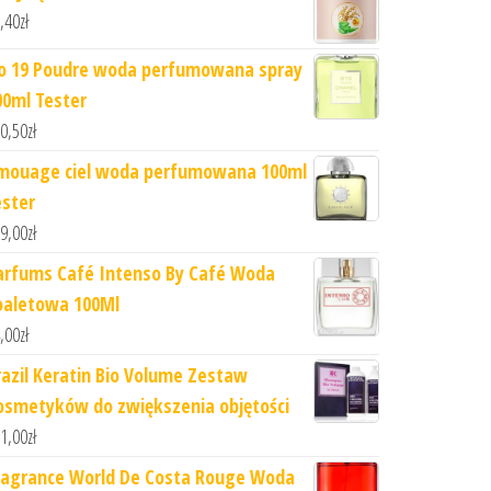
,40
zł
o 19 Poudre woda perfumowana spray
00ml Tester
0,50
zł
mouage ciel woda perfumowana 100ml
ester
9,00
zł
arfums Café Intenso By Café Woda
oaletowa 100Ml
,00
zł
razil Keratin Bio Volume Zestaw
osmetyków do zwiększenia objętości
1,00
zł
ragrance World De Costa Rouge Woda