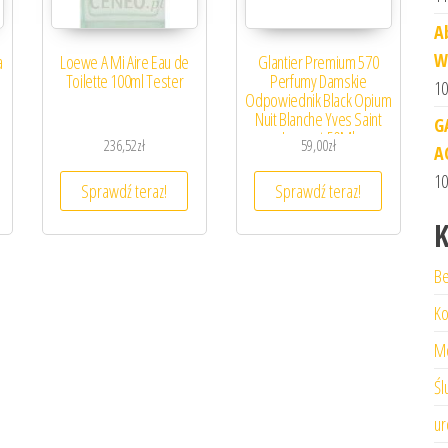
A
W
a
Loewe A Mi Aire Eau de
Glantier Premium 570
Toilette 100ml Tester
Perfumy Damskie
10
Odpowiednik Black Opium
Nuit Blanche Yves Saint
G
Laurent 50Ml
236,52
zł
59,00
zł
A
10
Sprawdź teraz!
Sprawdź teraz!
K
Be
Ko
M
Śl
ur