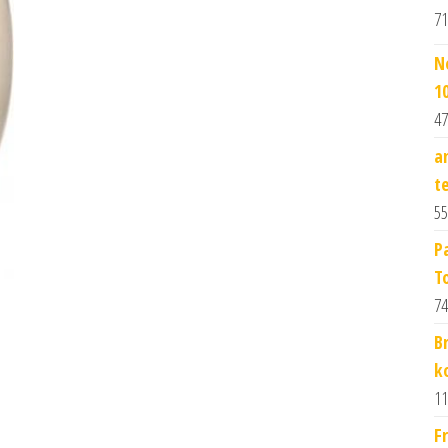
71
N
1
47
a
t
55
P
T
74
B
k
11
F