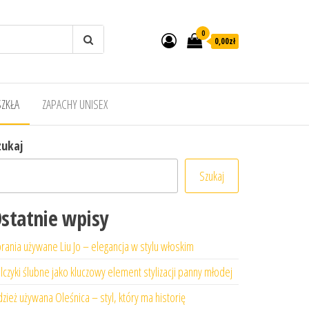
0
0,00zł
SZKŁA
ZAPACHY UNISEX
zukaj
Szukaj
statnie wpisy
rania używane Liu Jo – elegancja w stylu włoskim
lczyki ślubne jako kluczowy element stylizacji panny młodej
zież używana Oleśnica – styl, który ma historię