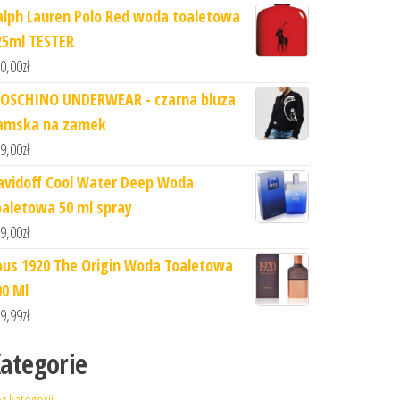
alph Lauren Polo Red woda toaletowa
25ml TESTER
0,00
zł
OSCHINO UNDERWEAR - czarna bluza
amska na zamek
9,00
zł
avidoff Cool Water Deep Woda
oaletowa 50 ml spray
9,00
zł
ous 1920 The Origin Woda Toaletowa
00 Ml
9,99
zł
ategorie
z kategorii