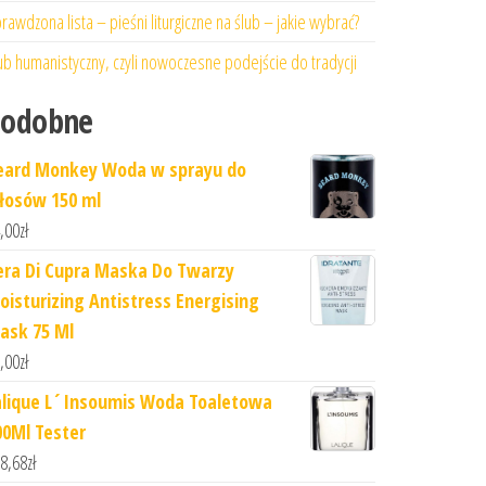
rawdzona lista – pieśni liturgiczne na ślub – jakie wybrać?
ub humanistyczny, czyli nowoczesne podejście do tradycji
Podobne
eard Monkey Woda w sprayu do
łosów 150 ml
,00
zł
era Di Cupra Maska Do Twarzy
oisturizing Antistress Energising
ask 75 Ml
,00
zł
alique L´Insoumis Woda Toaletowa
00Ml Tester
8,68
zł