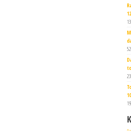
R
1
13
M
d
52
D
t
23
T
1
19
K
Be