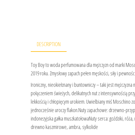
DESCRIPTION
Toy Boy to woda perfumowana dla mężczyzn od marki Mos
2019 roku. Zmysłowy zapach pełen męskości, siły i pewnośc
Ironiczny, nieokiełznany i buntowniczy – taki jest mężczy
połączeniem świeżych, delikatnych nut z intensywnością prz
lekkością i chłopięcym urokiem. Uwielbiany miś Moschino zo
jednocześnie uroczy flakon.Nuty zapachowe: drzewno-przyp
indonezyjska gałka muszkatołowaNuty serca: goździki, róża
drewno kaszmirowe, ambra, sylkolide