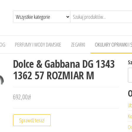
LOG
PERFUMY I WODY DAMSKIE
ZEGARKI
OKULARY OPRAWKI I 
Dolce & Gabbana DG 1343
S
1362 57 ROZMIAR M
O
692,00
zł
Ub
Ko
Sprawdź teraz!
Od