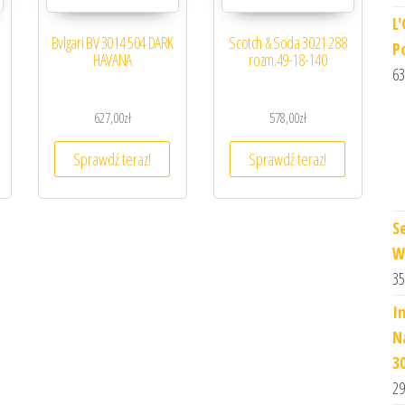
L'
Bvlgari BV 3014 504 DARK
Scotch & Soda 3021 288
P
HAVANA
rozm.49-18-140
63
627,00
zł
578,00
zł
Sprawdź teraz!
Sprawdź teraz!
S
W
35
I
N
3
29