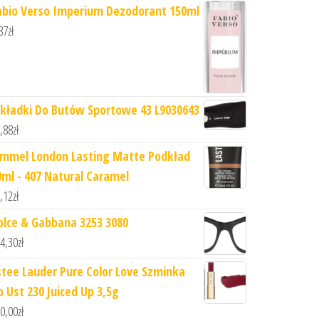
abio Verso Imperium Dezodorant 150ml
87
zł
kładki Do Butów Sportowe 43 L9030643
,88
zł
immel London Lasting Matte Podkład
0ml - 407 Natural Caramel
,12
zł
olce & Gabbana 3253 3080
4,30
zł
stee Lauder Pure Color Love Szminka
o Ust 230 Juiced Up 3,5g
0,00
zł