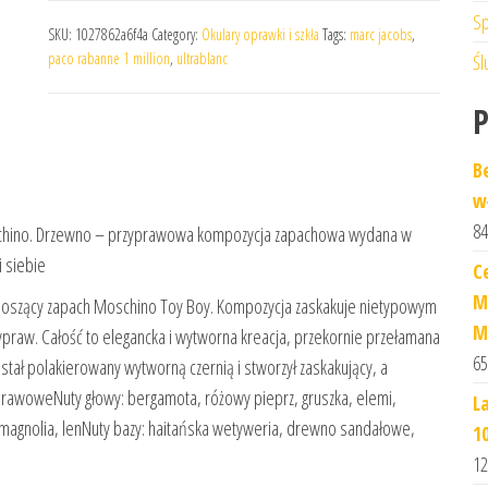
Sp
SKU:
1027862a6f4a
Category:
Okulary oprawki i szkła
Tags:
marc jacobs
,
paco rabanne 1 million
,
ultrablanc
Śl
B
w
84
chino. Drzewno – przyprawowa kompozycja zapachowa wydana w
i siebie
C
M
zna noszący zapach Moschino Toy Boy. Kompozycja zaskakuje nietypowym
M
ypraw. Całość to elegancka i wytworna kreacja, przekornie przełamana
65
stał polakierowany wytworną czernią i stworzył zaskakujący, a
rawoweNuty głowy: bergamota, różowy pieprz, gruszka, elemi,
L
, magnolia, lenNuty bazy: haitańska wetyweria, drewno sandałowe,
1
12