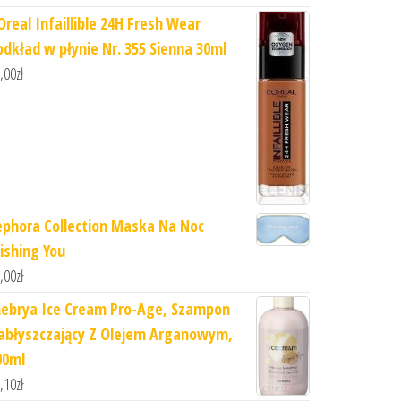
Oreal Infaillible 24H Fresh Wear
odkład w płynie Nr. 355 Sienna 30ml
,00
zł
ephora Collection Maska Na Noc
ishing You
,00
zł
nebrya Ice Cream Pro-Age, Szampon
abłyszczający Z Olejem Arganowym,
00ml
,10
zł