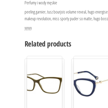
Perfumy i wody męskie
peeling garnier, tusz bourjois volume reveal, hugo energise 
makeup revolution, miss sporty puder so matte, hugo bos
yyyyy
Related products