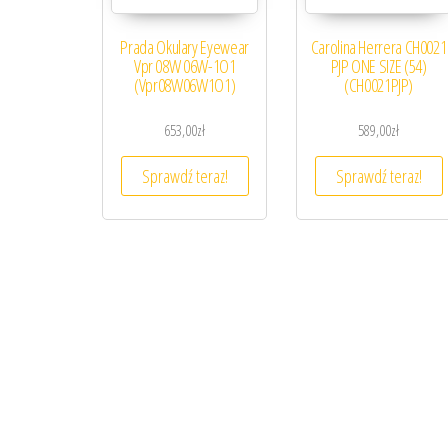
Prada Okulary Eyewear
Carolina Herrera CH0021
Vpr 08W 06W-1O1
PJP ONE SIZE (54)
(Vpr08W06W1O1)
(CH0021PJP)
653,00
zł
589,00
zł
Sprawdź teraz!
Sprawdź teraz!