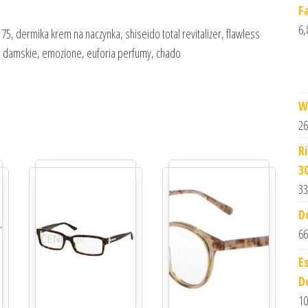
F
6,
75, dermika krem na naczynka, shiseido total revitalizer, flawless
s damskie, emozione, euforia perfumy, chado
W
26
R
3
33
D
66
E
D
10