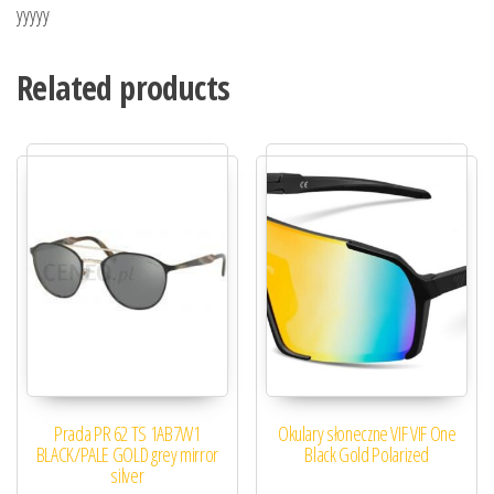
yyyyy
Related products
Prada PR 62 TS 1AB7W1
Okulary słoneczne VIF VIF One
BLACK/PALE GOLD grey mirror
Black Gold Polarized
silver