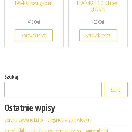
HAVANA brown gradient
BLACK/PALE GOLD brown
gradient
618,00
zł
492,00
zł
Sprawdź teraz!
Sprawdź teraz!
Szukaj
Szukaj
Ostatnie wpisy
Ubrania używane Liu Jo – elegancja w stylu włoskim
Kolczyki ślubne jako kluczowy element stylizacji panny młodej