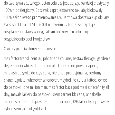
do tworzywa sztucznego, octan celulozy jest lżejszy, bardziej elastyczny i
100% hipoalergiczny. Soczewki zaprojektowano tak, aby blokowały
100% szkodliwego promieniowania UV. Darmowa dostawa Kup okulary
Yves Saint Laurent SL506 001 na eyerim już teraz i skorzystaj z
bezpłatnej dostawy w oryginalnym opakowaniu ochronnym
bezpośrednio pod Twoje drzwi.
Okulary przeciwsłoneczne damskie
max factor translucent 05, john frieda volume, zestaw flexygel, gardenia
de, emporio white, dior poison black, cienie do powiek vipera,
miralash odżywka do rzęs cena, bielenda profesjonalna, perfumy
chanel egoiste, wherever whenever, maybelline colour tattoo, evree
do paznokci, one million man, max factor baza pod makijaż facefinity all
day, mavala lakiery do paznokci, krem garnier bb cena, annabelle
minerals puder matujący, tester armani code, 094 lakier hybrydowy uv
hybrid semilac pink gold 7ml