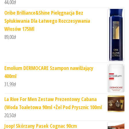
44,00
zł
Oribe Brilliance&Shine Pielęgnacja Bez
Spłukiwania Dla Łatwego Rozczesywania
Włosów 175Ml
89,00
zł
Emolium DERMOCARE Szampon nawilżający
400ml
31,99
zł
La Rive For Men Zestaw Prezentowy Cabana
(Woda Toaletowa 90ml +Żel Pod Prysznic 100ml
20,50
zł
Joop! Skórzany Pasek Cognac 90cm