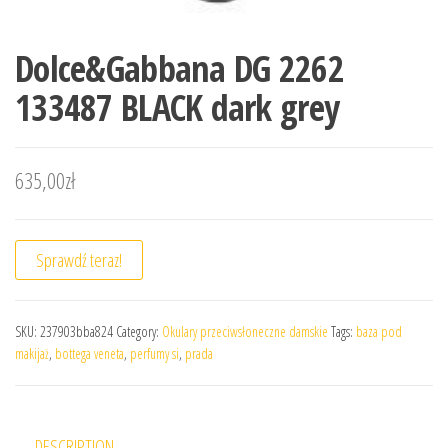
Dolce&Gabbana DG 2262
133487 BLACK dark grey
635,00
zł
Sprawdź teraz!
SKU:
237903bba824
Category:
Okulary przeciwsłoneczne damskie
Tags:
baza pod
makijaż
,
bottega veneta
,
perfumy si
,
prada
DESCRIPTION