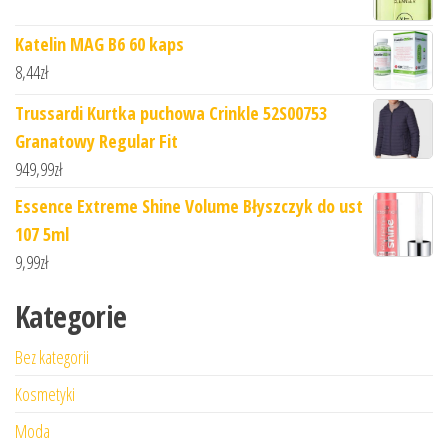
Katelin MAG B6 60 kaps
8,44
zł
Trussardi Kurtka puchowa Crinkle 52S00753
Granatowy Regular Fit
949,99
zł
Essence Extreme Shine Volume Błyszczyk do ust
107 5ml
9,99
zł
Kategorie
Bez kategorii
Kosmetyki
Moda