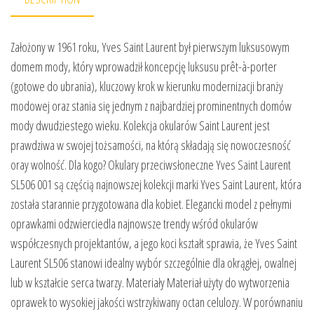
Założony w 1961 roku, Yves Saint Laurent był pierwszym luksusowym
domem mody, który wprowadził koncepcję luksusu prêt-à-porter
(gotowe do ubrania), kluczowy krok w kierunku modernizacji branży
modowej oraz stania się jednym z najbardziej prominentnych domów
mody dwudziestego wieku. Kolekcja okularów Saint Laurent jest
prawdziwa w swojej tożsamości, na którą składają się nowoczesność
oray wolność. Dla kogo? Okulary przeciwsłoneczne Yves Saint Laurent
SL506 001 są częścią najnowszej kolekcji marki Yves Saint Laurent, która
została starannie przygotowana dla kobiet. Elegancki model z pełnymi
oprawkami odzwierciedla najnowsze trendy wśród okularów
współczesnych projektantów, a jego koci kształt sprawia, że Yves Saint
Laurent SL506 stanowi idealny wybór szczególnie dla okrągłej, owalnej
lub w kształcie serca twarzy. Materiały Materiał użyty do wytworzenia
oprawek to wysokiej jakości wstrzykiwany octan celulozy. W porównaniu