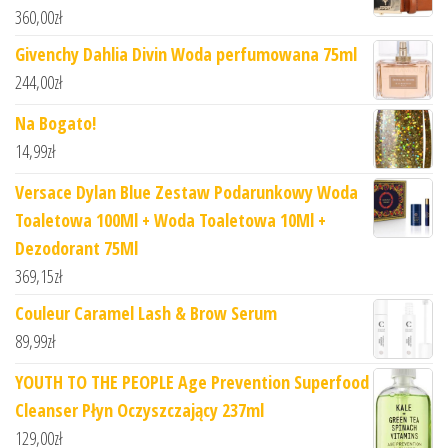
360,00
zł
Givenchy Dahlia Divin Woda perfumowana 75ml
244,00
zł
Na Bogato!
14,99
zł
Versace Dylan Blue Zestaw Podarunkowy Woda
Toaletowa 100Ml + Woda Toaletowa 10Ml +
Dezodorant 75Ml
369,15
zł
Couleur Caramel Lash & Brow Serum
89,99
zł
YOUTH TO THE PEOPLE Age Prevention Superfood
Cleanser Płyn Oczyszczający 237ml
129,00
zł