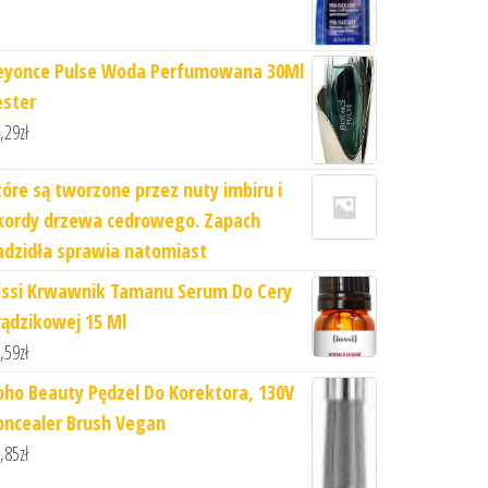
eyonce Pulse Woda Perfumowana 30Ml
ester
,29
zł
tóre są tworzone przez nuty imbiru i
kordy drzewa cedrowego. Zapach
adzidła sprawia natomiast
ossi Krwawnik Tamanu Serum Do Cery
rądzikowej 15 Ml
,59
zł
oho Beauty Pędzel Do Korektora, 130V
oncealer Brush Vegan
,85
zł