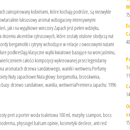
W
h zainspirowany kobietami, które kochają podróże, są niezwykle
75
powtarzalnie luksusowy aromat wzbogacony intensywnymi
E
eń, jak i na wyjątkowe wieczory.Zapach jest pełen wdzięku,
C
a złożeniu akcentów cytrusowych, które zostały otulone słodyczą nut
40
akordy bergamotki i cytryny wchodzące w relacje z owocowymi nutami
lure podkreślają klasyczne wątki kwiatowe bazujące na woni jaśminu,
P
 zwieńczeniem całości kompozycji wykreowanej przez legendarny
T
 na aromatach drzewa sandałowego, wanilii i wetiweru.Perfumy
11
obiety.Nuty zapachowe:Nuta głowy: bergamotka, brzoskwinia,
a bazy: drzewo sandałowe, wanilia, wetiweriaPremiera zapachu: 1996
C
14
O
s
, coty pret a porter woda toaletowa 100 ml, murphy szampon, boss
15
bioderma, physiogel balsam opinie, kosmetyki decleor, anti red