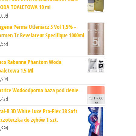
ODA TOALETOWA 10 ml
,00
zł
ugene Perma Utleniacz 5 Vol 1,5% -
armen Tt Revelateur Specifique 1000ml
,56
zł
aco Rabanne Phantom Woda
oaletowa 1.5 Ml
,90
zł
atrice Wodoodporna baza pod cienie
,42
zł
ral-B 3D White Luxe Pro-Flex 38 Soft
zczoteczka do zębów 1 szt.
,99
zł