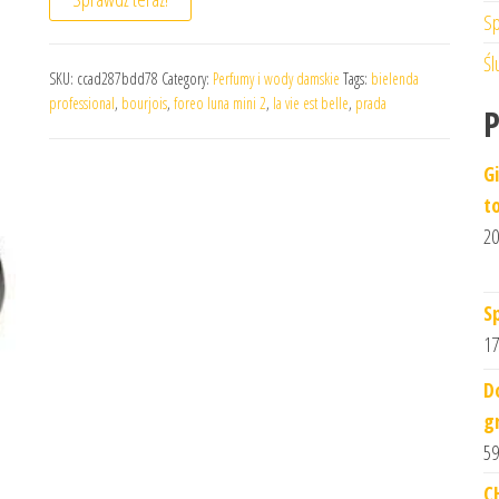
Sp
Śl
SKU:
ccad287bdd78
Category:
Perfumy i wody damskie
Tags:
bielenda
professional
,
bourjois
,
foreo luna mini 2
,
la vie est belle
,
prada
G
t
20
S
17
D
g
59
C