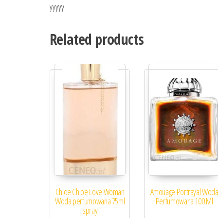
yyyyy
Related products
Chloe Chloe Love Woman
Amouage Portrayal Wod
Woda perfumowana 75ml
Perfumowana 100 Ml
spray