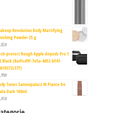
akeup Revolution Body Mattifying
inishing Powder 25 g
,82
zł
ech-protect Rough Apple Airpods Pro 1
 2 Black (8a41cd9f-7e5a-4d52-bf41-
4610372c37f)
,99
zł
ody Tones Samoopalacz W Piance Do
iała Dark 160ml
,41
zł
ategorie