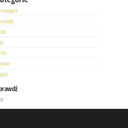
z kategorii
smetyki
oda
ub
oda
rowie
garki
prawdź
zzz