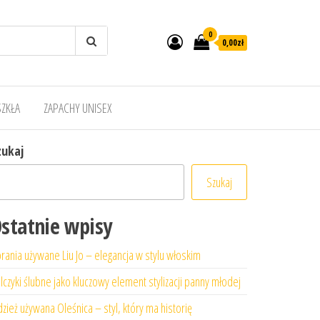
0
0,00zł
SZKŁA
ZAPACHY UNISEX
zukaj
Szukaj
statnie wpisy
rania używane Liu Jo – elegancja w stylu włoskim
lczyki ślubne jako kluczowy element stylizacji panny młodej
zież używana Oleśnica – styl, który ma historię