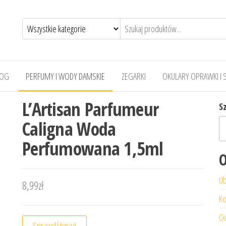
LOG
PERFUMY I WODY DAMSKIE
ZEGARKI
OKULARY OPRAWKI I 
L’Artisan Parfumeur
S
Caligna Woda
Perfumowana 1,5ml
O
Ub
8,99
zł
Ko
Od
Sprawdź teraz!