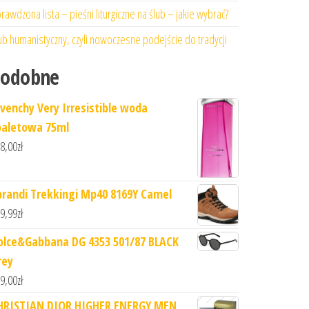
rawdzona lista – pieśni liturgiczne na ślub – jakie wybrać?
ub humanistyczny, czyli nowoczesne podejście do tradycji
Podobne
ivenchy Very Irresistible woda
oaletowa 75ml
8,00
zł
prandi Trekkingi Mp40 8169Y Camel
9,99
zł
olce&Gabbana DG 4353 501/87 BLACK
rey
9,00
zł
HRISTIAN DIOR HIGHER ENERGY MEN