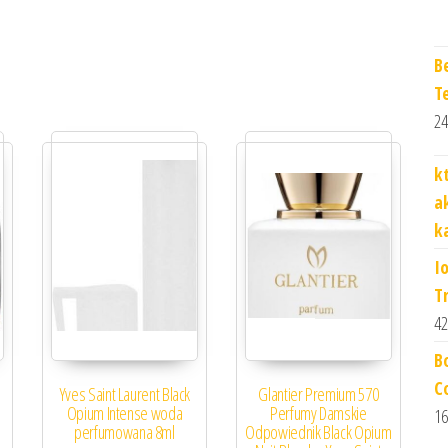
B
T
24
k
a
k
I
T
42
B
C
a
Yves Saint Laurent Black
Glantier Premium 570
Opium Intense woda
Perfumy Damskie
16
perfumowana 8ml
Odpowiednik Black Opium