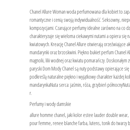
Chanel Allure Woman woda perfumowana dla kobiet to zapac
romantyczne i cenią swoją indywidualność. Seksowny, nie
kompozycjami. Czarujące perfumy idealne zarówno na co dzi
charakteryzuje się wieloma ciekawymi nutami a opiera się n
kwiatowych. Kreację Chanel Allure otwierają orzeźwiające 
mandarynki oraz brzoskwini. Piękno bukiet perfum Chanel Al
magnolii, lilii wodnej oraz kwiatu pomarańczy. Doskonałym
paryski Dom Mody Chanel są nuty podstawy opierające się
podkreślą naturalne piękno i wyjątkowy charakter każdej k
mandarynkaNuta serca: jaśmin, róża, grzybień północnyNut
r.
Perfumy i wody damskie
allure homme chanel, jaki kolor estee lauder double wear
pour femme, renee blanche farba, lutens, tonik do twarzy 