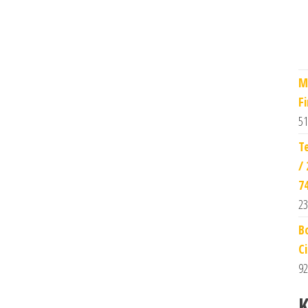
M
F
51
T
/
7
23
B
C
92
K