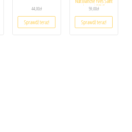
Nuit Blanche Yves Saint
Laurent 50Ml
44,00
zł
59,00
zł
Sprawdź teraz!
Sprawdź teraz!