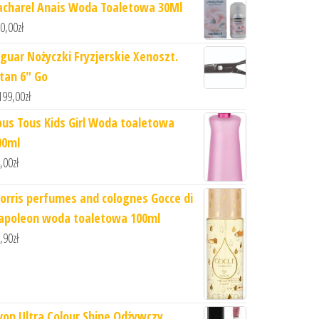
acharel Anais Woda Toaletowa 30Ml
0,00
zł
aguar Nożyczki Fryzjerskie Xenoszt.
itan 6" Go
199,00
zł
ous Tous Kids Girl Woda toaletowa
00ml
,00
zł
orris perfumes and colognes Gocce di
apoleon woda toaletowa 100ml
,90
zł
von Ultra Colour Shine Odżywczy