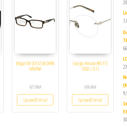
20
L
7,
D
T
66
L
3
Bvlgari BV 3014 504 DARK
Giorgio Armani AR5115
23
HAVANA
3002 L (51)
N
(
627,00
zł
636,66
zł
9,
Sprawdź teraz!
Sprawdź teraz!
Se
Et
30