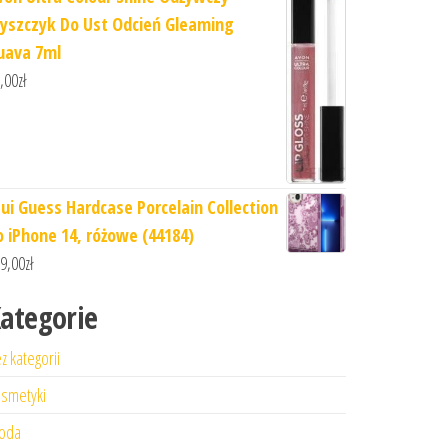
łyszczyk Do Ust Odcień Gleaming
uava 7ml
,00
zł
tui Guess Hardcase Porcelain Collection
o iPhone 14, różowe (44184)
9,00
zł
ategorie
z kategorii
smetyki
oda