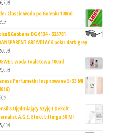
6,70
zł
ider Classic woda po Goleniu 100ml
89
zł
olce&Gabbana DG 6134 - 325781
RANSPARENT GREY/BLACK polar dark grey
5,00
zł
OEWE L woda toaletowa 100ml
9,00
zł
eness Perfumetki Inspirowane Si 33 Ml
N016)
90
zł
nsilis Ujędrniający Szyję I Dekolt
ernalist A.G.E. Efekt Liftingu 50 Ml
5,00
zł