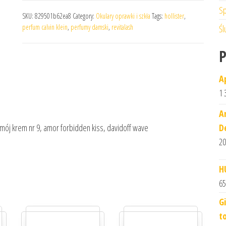
Sp
SKU:
829501b62ea8
Category:
Okulary oprawki i szkła
Tags:
hollister
,
perfum calvin klein
,
perfumy damski
,
revitalash
Śl
A
1 
A
D
mój krem nr 9, amor forbidden kiss, davidoff wave
20
H
65
G
t