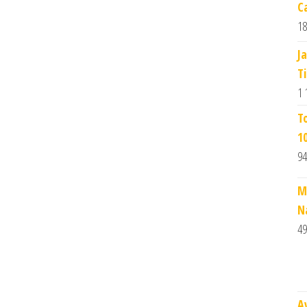
C
18
J
T
1 
T
1
94
M
N
49
A