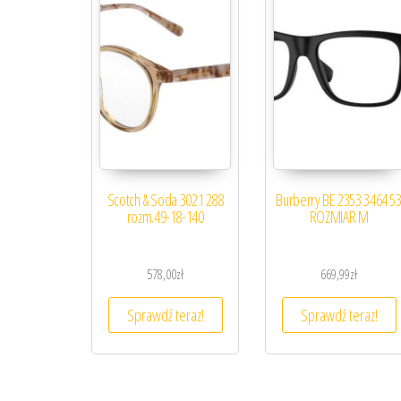
Scotch & Soda 3021 288
Burberry BE 2353 3464 5
rozm.49-18-140
ROZMIAR M
578,00
zł
669,99
zł
Sprawdź teraz!
Sprawdź teraz!