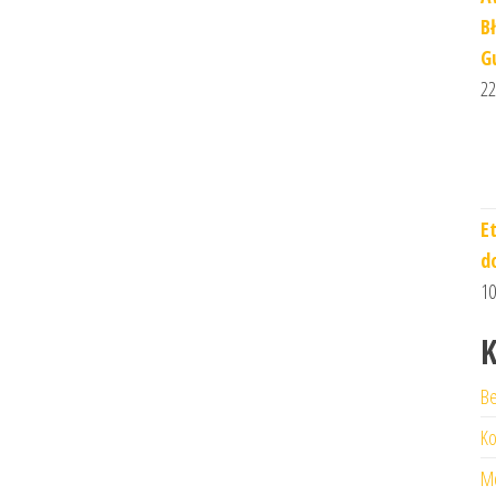
B
G
22
E
d
10
K
Be
Ko
M