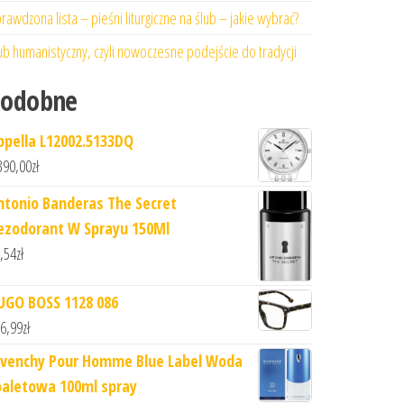
rawdzona lista – pieśni liturgiczne na ślub – jakie wybrać?
ub humanistyczny, czyli nowoczesne podejście do tradycji
Podobne
ppella L12002.5133DQ
390,00
zł
ntonio Banderas The Secret
ezodorant W Sprayu 150Ml
,54
zł
UGO BOSS 1128 086
6,99
zł
ivenchy Pour Homme Blue Label Woda
oaletowa 100ml spray