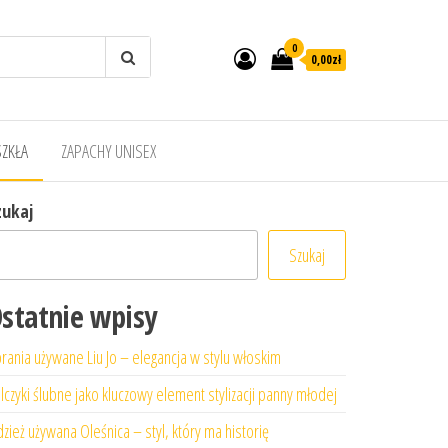
0
0,00zł
SZKŁA
ZAPACHY UNISEX
zukaj
Szukaj
statnie wpisy
rania używane Liu Jo – elegancja w stylu włoskim
lczyki ślubne jako kluczowy element stylizacji panny młodej
zież używana Oleśnica – styl, który ma historię