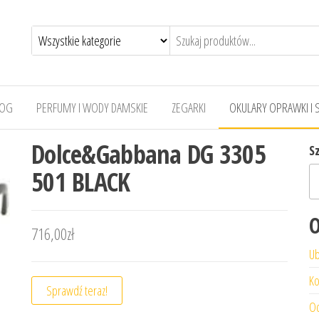
LOG
PERFUMY I WODY DAMSKIE
ZEGARKI
OKULARY OPRAWKI I 
Dolce&Gabbana DG 3305
S
501 BLACK
O
716,00
zł
Ub
Ko
Sprawdź teraz!
Od