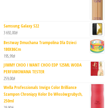
Samsung Galaxy S22
3 692,00
zł
Bestway Dmuchana Trampolina Dla Dzieci
180X86Cm
195,99
zł
JIMMY CHOO I WANT CHOO EDP 125ML WODA
PERFUMOWANA TESTER
259,00
zł
Wella Professionals Invigo Color Brilliance
Szampon Chroniący Kolor Do Włosówgrubych,
250ml
29,90
zł