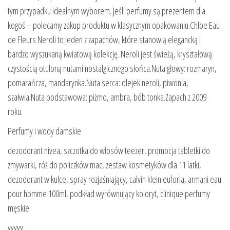
tym przypadku idealnym wyborem. Jeśli perfumy są prezentem dla
kogoś – polecamy zakup produktu w klasycznym opakowaniu.Chloe Eau
de Fleurs Neroli to jeden z zapachów, które stanowią elegancką i
bardzo wyszukaną kwiatową kolekcję. Neroli jest świeżą, kryształową
czystością otuloną nutami nostalgicznego słońca.Nuta głowy: rozmaryn,
pomarańcza, mandarynka.Nuta serca: olejek neroli, piwonia,
szałwia.Nuta podstawowa: piżmo, ambra, bób tonka.Zapach z 2009
roku.
Perfumy i wody damskie
dezodorant nivea, szczotka do włosów teezer, promocja tabletki do
zmywarki, róż do policzków mac, zestaw kosmetyków dla 11 latki,
dezodorant w kulce, spray rozjaśniający, calvin klein euforia, armani eau
pour homme 100ml, podkład wyrównujący koloryt, clinique perfumy
męskie
yyyyy