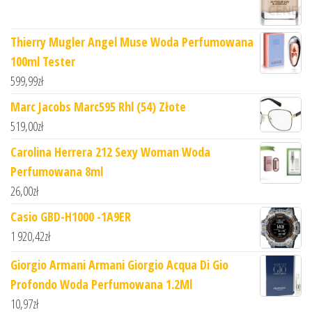
Thierry Mugler Angel Muse Woda Perfumowana
100ml Tester
599,99
zł
Marc Jacobs Marc595 Rhl (54) Złote
519,00
zł
Carolina Herrera 212 Sexy Woman Woda
Perfumowana 8ml
26,00
zł
Casio GBD-H1000 -1A9ER
1 920,42
zł
Giorgio Armani Armani Giorgio Acqua Di Gio
Profondo Woda Perfumowana 1.2Ml
10,97
zł