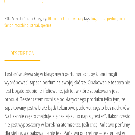
SKU:
5aecdac1beba
Category:
Dla mam i kobiet w ciąży
Tags:
hugo boss perfum
,
max
factor
,
moschino
,
sensai
,
sperma
DESCRIPTION
Testerów używa się w klasycznych perfumeriach, by klienci mogli
wypróbować, zapach perfum na swojej skórze. Opakowanie testera nie
jest bogato zdobione i foliowane, jak to, w które zapakowany jest
produkt. Tester zatem różni się od klasycznego produktu tylko tym, że
zapakowany jest w białe bądź tekturowe pudełko, często bez nadruków.
Na flakonie często znajduje się naklejka, lub napis „tester”, flakon często
nie jest wyposażony w korek na atomizerze. Jeśli chcą Państwo perfumy
dla siebie, a opakowanie nie jest Państwu potrzebne – tester jest w