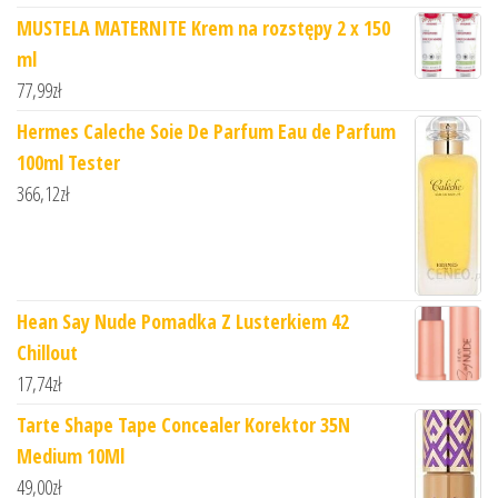
MUSTELA MATERNITE Krem na rozstępy 2 x 150
ml
77,99
zł
Hermes Caleche Soie De Parfum Eau de Parfum
100ml Tester
366,12
zł
Hean Say Nude Pomadka Z Lusterkiem 42
Chillout
17,74
zł
Tarte Shape Tape Concealer Korektor 35N
Medium 10Ml
49,00
zł