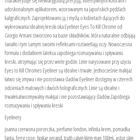
charakteryzuje się niewiarygodną precyzją, intensywnymi kolorami i
udoskonalonym aplikatorem, wzorowanym na japońskich pędzlach
kaligraficznych. Zaprojektowano ją z myślą o kobietach dążących do
wykreowania idealnej kreski oka.Eyeliner Eyes To Kill Chrome od
Giorgio Armani stworzono na bazie składników, która naturalnie odbijają
światło i tym samym swoimi refleksami rozświetlają oczy. Nowoczesna
formuła z dodatkiem lateksu zapobiega rozmazywaniu i spływaniu
kreski, utrzymując się przez wiele godzin. Linie narysowane przy użyciu
Eyes to Kill Chromes Eyeliner są idealne i trwałe. Jednocześnie makijaż
łatwo się zmywa i nie pozostawia śladów.Eyeliner dostępny w czterech
odcieniach matowych i dwóch holograficznych. Linie są idealne i
trwałeŁatwozmywalny makijaż i nie pozostawiający śladów.Zapobiega
rozmazywaniu i spływaniu kreski
Eyelinery
joanna czerwona porzeczka, perfume london, infinita krem, pomadka
fanta, ferre rose, lipikar xerand, truth calvin klein man 100ml, astor skin