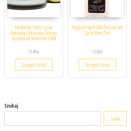
Mydlarnia Cztery Szpaki
Playboy Play It Wild Dezodorant
Naturalny Cytrusowo Ziołowy
Spray Man 75ml
Dezodorant W Kremie 60Ml
31,49
zł
13,00
zł
Sprawdź teraz!
Sprawdź teraz!
Szukaj
Szukaj