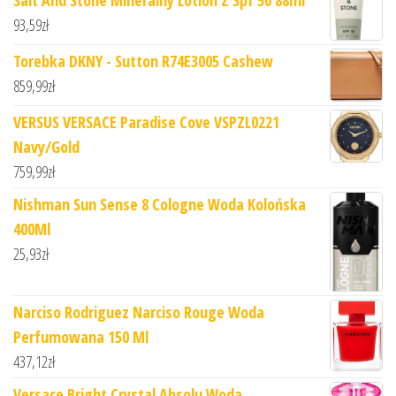
Salt And Stone Mineralny Lotion Z Spf 50 88ml
93,59
zł
Torebka DKNY - Sutton R74E3005 Cashew
859,99
zł
VERSUS VERSACE Paradise Cove VSPZL0221
Navy/Gold
759,99
zł
Nishman Sun Sense 8 Cologne Woda Kolońska
400Ml
25,93
zł
Narciso Rodriguez Narciso Rouge Woda
Perfumowana 150 Ml
437,12
zł
Versace Bright Crystal Absolu Woda