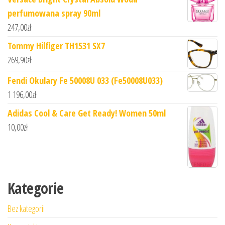
perfumowana spray 90ml
247,00
zł
Tommy Hilfiger TH1531 SX7
269,90
zł
Fendi Okulary Fe 50008U 033 (Fe50008U033)
1 196,00
zł
Adidas Cool & Care Get Ready! Women 50ml
10,00
zł
Kategorie
Bez kategorii