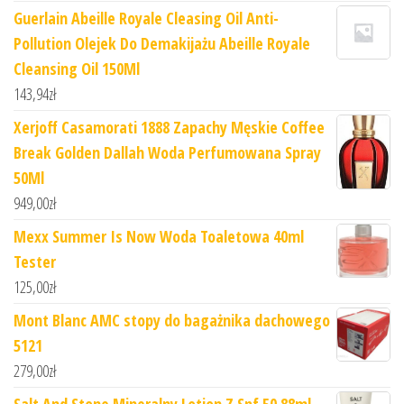
Guerlain Abeille Royale Cleasing Oil Anti-
Pollution Olejek Do Demakijażu Abeille Royale
Cleansing Oil 150Ml
143,94
zł
Xerjoff Casamorati 1888 Zapachy Męskie Coffee
Break Golden Dallah Woda Perfumowana Spray
50Ml
949,00
zł
Mexx Summer Is Now Woda Toaletowa 40ml
Tester
125,00
zł
Mont Blanc AMC stopy do bagażnika dachowego
5121
279,00
zł