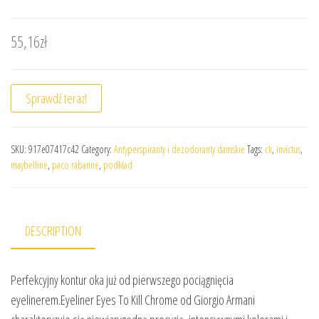
55,16
zł
Sprawdź teraz!
SKU:
917e07417c42
Category:
Antyperspiranty i dezodoranty damskie
Tags:
ck
,
invictus
,
maybelline
,
paco rabanne
,
podkład
DESCRIPTION
Perfekcyjny kontur oka już od pierwszego pociągnięcia
eyelinerem.Eyeliner Eyes To Kill Chrome od Giorgio Armani