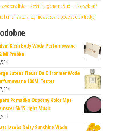
rawdzona lista – pieśni liturgiczne na ślub – jakie wybrać?
ub humanistyczny, czyli nowoczesne podejście do tradycji
Podobne
alvin Klein Body Woda Perfumowana
.2 Ml Próbka
,56
zł
erge Lutens Fleurs De Citronnier Woda
erfumowana 100Ml Tester
7,00
zł
ipera Pomadka Odporny Kolor Mpz
amster Sk15 Light Music
,50
zł
arc Jacobs Daisy Sunshine Woda