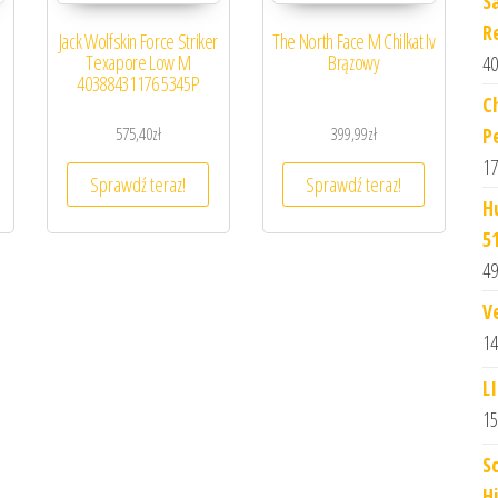
S
R
Jack Wolfskin Force Striker
The North Face M Chilkat Iv
Texapore Low M
Brązowy
40
40388431176 5345P
C
575,40
zł
399,99
zł
P
17
Sprawdź teraz!
Sprawdź teraz!
H
5
49
V
14
L
15
S
H