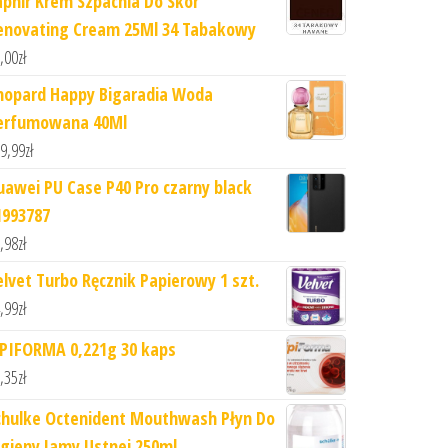
aphir Krem Szpachla Do Skór
enovating Cream 25Ml 34 Tabakowy
,00
zł
hopard Happy Bigaradia Woda
erfumowana 40Ml
9,99
zł
uawei PU Case P40 Pro czarny black
1993787
,98
zł
elvet Turbo Ręcznik Papierowy 1 szt.
,99
zł
IPIFORMA 0,221g 30 kaps
,35
zł
chulke Octenident Mouthwash Płyn Do
igieny Jamy Ustnej 250ml