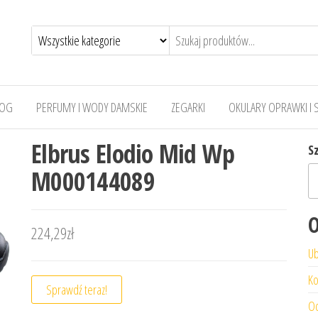
LOG
PERFUMY I WODY DAMSKIE
ZEGARKI
OKULARY OPRAWKI I 
Elbrus Elodio Mid Wp
S
M000144089
O
224,29
zł
Ub
Ko
Sprawdź teraz!
Od