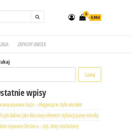
0
0,00zł
SZKŁA
ZAPACHY UNISEX
zukaj
Szukaj
statnie wpisy
rania używane Liu Jo – elegancja w stylu włoskim
lczyki ślubne jako kluczowy element stylizacji panny młodej
zież używana Oleśnica – styl, który ma historię