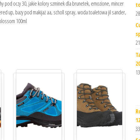
ichy pod oczy 30, jakie kolory szminek dla brunetek, emozione, mincer
t
red up, bazy pod makijaż aa, scholl spray, woda toaletowa jil sander,
28
 blossom 100ml
C
s
21
T
2
13
R
1
33