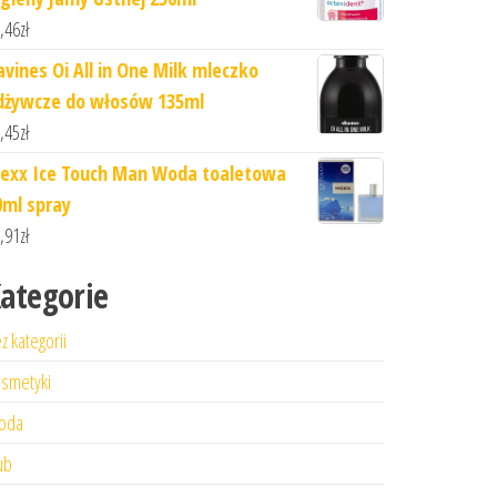
,46
zł
avines Oi All in One Milk mleczko
dżywcze do włosów 135ml
,45
zł
exx Ice Touch Man Woda toaletowa
0ml spray
,91
zł
ategorie
z kategorii
smetyki
oda
ub