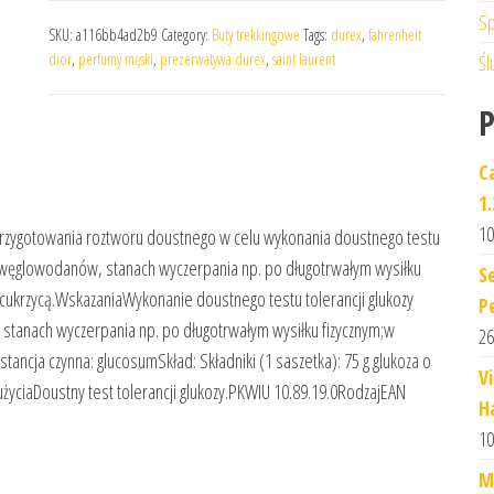
Sp
SKU:
a116bb4ad2b9
Category:
Buty trekkingowe
Tags:
durex
,
fahrenheit
dior
,
perfumy męski
,
prezerwatywa durex
,
saint laurent
Śl
C
1
10
rzygotowania roztworu doustnego w celu wykonania doustnego testu
u węglowodanów, stanach wyczerpania np. po długotrwałym wysiłku
S
 cukrzycą.WskazaniaWykonanie doustnego testu tolerancji glukozy
P
tanach wyczerpania np. po długotrwałym wysiłku fizycznym;w
26
tancja czynna: glucosumSkład: Składniki (1 saszetka): 75 g glukoza o
V
iaDoustny test tolerancji glukozy.PKWIU 10.89.19.0RodzajEAN
H
10
M