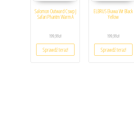
Salomon Outward Cswp J
ELBRUS Ekawa Wr Black
Safari Phantm Warm A
Yellow
199,99
zł
199,99
zł
Sprawdź teraz!
Sprawdź teraz!