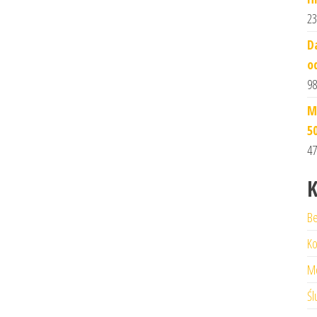
23
D
o
98
M
5
47
K
Be
Ko
M
Śl