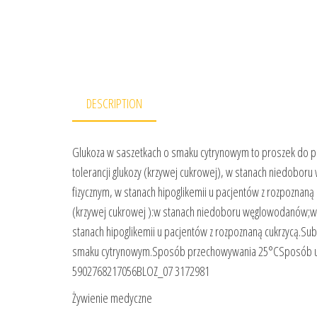
DESCRIPTION
Glukoza w saszetkach o smaku cytrynowym to proszek do p
tolerancji glukozy (krzywej cukrowej), w stanach niedobor
fizycznym, w stanach hipoglikemii u pacjentów z rozpoznaną
(krzywej cukrowej ):w stanach niedoboru węglowodanów;w s
stanach hipoglikemii u pacjentów z rozpoznaną cukrzycą.Subs
smaku cytrynowym.Sposób przechowywania 25°CSposób użyc
5902768217056BLOZ_07 3172981
Żywienie medyczne