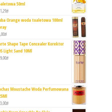
oaletowa 50ml
1,29
zł
uba Orange woda toaletowa 100ml
pray
,00
zł
arte Shape Tape Concealer Korektor
0S Light Sand 10Ml
9,00
zł
ochas Moustache Woda Perfumowana
25Ml
3,00
zł