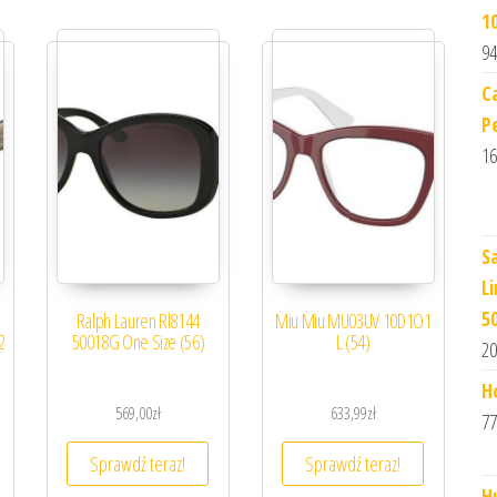
1
94
C
P
16
S
L
5
Ralph Lauren Rl8144
Miu Miu MU03UV 10D1O1
2
50018G One Size (56)
L (54)
20
H
569,00
zł
633,99
zł
77
Sprawdź teraz!
Sprawdź teraz!
H