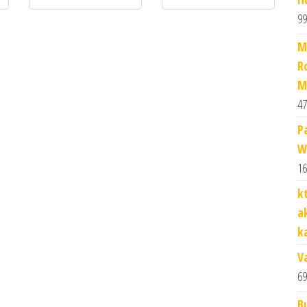
99
M
R
M
47
P
W
16
k
a
k
V
69
B