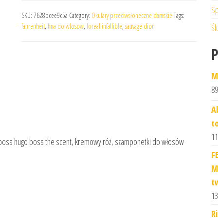
Sp
SKU:
7628bcee9c5a
Category:
Okulary przeciwsłoneczne damskie
Tags:
fahrenheit
,
hna do wlosow
,
loreal infallible
,
sauvage dior
Śl
M
89
A
t
11
m, boss hugo boss the scent, kremowy róż, szamponetki do włosów
F
M
t
13
R