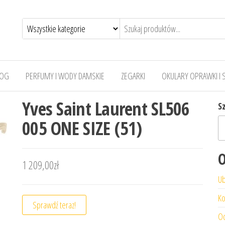
LOG
PERFUMY I WODY DAMSKIE
ZEGARKI
OKULARY OPRAWKI I 
Yves Saint Laurent SL506
S
005 ONE SIZE (51)
O
1 209,00
zł
Ub
Ko
Sprawdź teraz!
Od