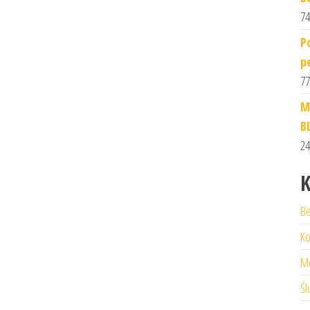
74
P
p
77
M
B
24
K
Be
Ko
M
Śl