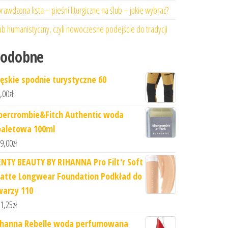
rawdzona lista – pieśni liturgiczne na ślub – jakie wybrać?
ub humanistyczny, czyli nowoczesne podejście do tradycji
Podobne
ęskie spodnie turystyczne 60
,00
zł
bercrombie&Fitch Authentic woda
oaletowa 100ml
9,00
zł
ENTY BEAUTY BY RIHANNA Pro Filt'r Soft
atte Longwear Foundation Podkład do
warzy 110
1,25
zł
ihanna Rebelle woda perfumowana