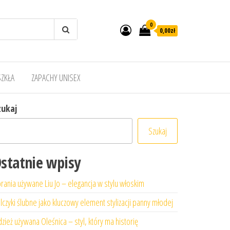
0
0,00zł
SZKŁA
ZAPACHY UNISEX
zukaj
Szukaj
statnie wpisy
rania używane Liu Jo – elegancja w stylu włoskim
lczyki ślubne jako kluczowy element stylizacji panny młodej
zież używana Oleśnica – styl, który ma historię