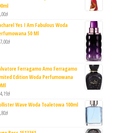
00ml
,00
zł
acharel Yes I Am Fabulous Woda
erfumowana 50 Ml
7,00
zł
alvatore Ferragamo Amo Ferragamo
imited Edition Woda Perfumowana
0Ml
4,19
zł
ollister Wave Woda Toaletowa 100ml
,80
zł
ugo Boss 1513361