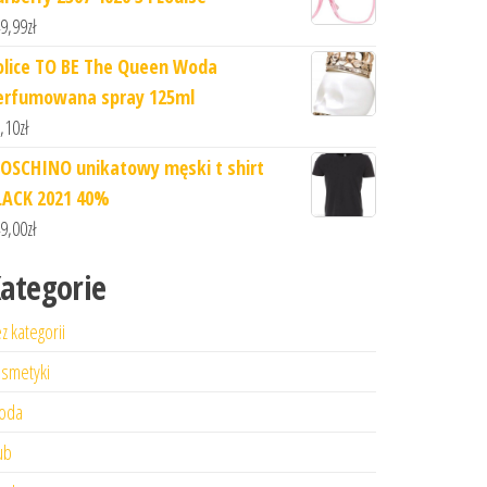
9,99
zł
olice TO BE The Queen Woda
erfumowana spray 125ml
,10
zł
OSCHINO unikatowy męski t shirt
LACK 2021 40%
9,00
zł
ategorie
z kategorii
smetyki
oda
ub