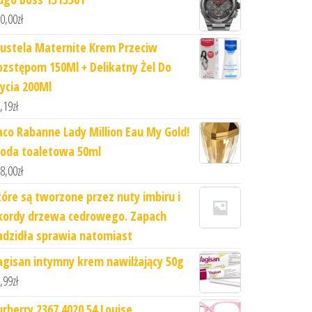
0,00
zł
ustela Maternite Krem Przeciw
ozstępom 150Ml + Delikatny Żel Do
ycia 200Ml
,19
zł
aco Rabanne Lady Million Eau My Gold!
oda toaletowa 50ml
8,00
zł
tóre są tworzone przez nuty imbiru i
kordy drzewa cedrowego. Zapach
adzidła sprawia natomiast
agisan intymny krem nawilżający 50g
,99
zł
urberry 2367 4020 54 Louise