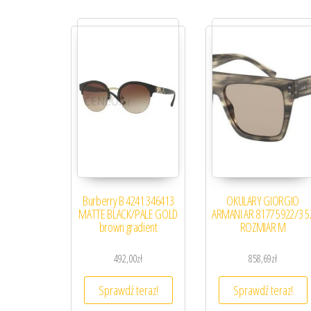
Burberry B 4241 346413
OKULARY GIORGIO
MATTE BLACK/PALE GOLD
ARMANI AR 8177 5922/3 5
brown gradient
ROZMIAR M
492,00
zł
858,69
zł
Sprawdź teraz!
Sprawdź teraz!