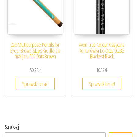
Zao Multipurpose Pencils for
Avon True Colour Klasyczna
Eyes, Brows & Lips Kredka do
Konturówka Do Oczu 0,28G
makijażu 552 Dark Brown
Blackest Black
50,70
zł
10,39
zł
Sprawdź teraz!
Sprawdź teraz!
Szukaj