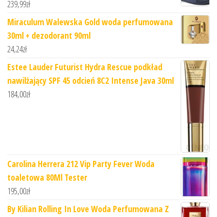
239,99
zł
Miraculum Walewska Gold woda perfumowana
30ml + dezodorant 90ml
24,24
zł
Estee Lauder Futurist Hydra Rescue podkład
nawilżający SPF 45 odcień 8C2 Intense Java 30ml
184,00
zł
Carolina Herrera 212 Vip Party Fever Woda
toaletowa 80Ml Tester
195,00
zł
By Kilian Rolling In Love Woda Perfumowana Z