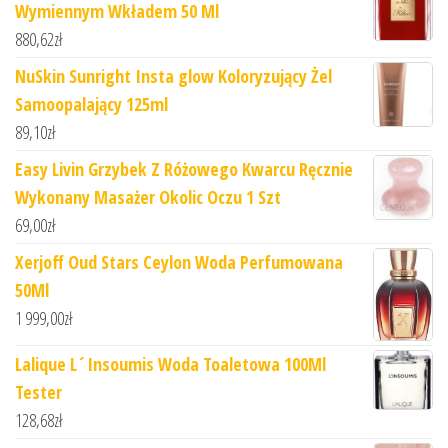
Wymiennym Wkładem 50 Ml
880,62
zł
NuSkin Sunright Insta glow Koloryzujący Żel
Samoopalający 125ml
89,10
zł
Easy Livin Grzybek Z Różowego Kwarcu Ręcznie
Wykonany Masażer Okolic Oczu 1 Szt
69,00
zł
Xerjoff Oud Stars Ceylon Woda Perfumowana
50Ml
1 999,00
zł
Lalique L´Insoumis Woda Toaletowa 100Ml
Tester
128,68
zł