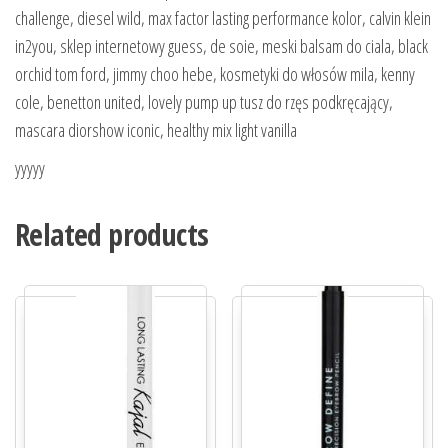
challenge, diesel wild, max factor lasting performance kolor, calvin klein
in2you, sklep internetowy guess, de soie, meski balsam do ciala, black
orchid tom ford, jimmy choo hebe, kosmetyki do włosów mila, kenny
cole, benetton united, lovely pump up tusz do rzęs podkręcający,
mascara diorshow iconic, healthy mix light vanilla
yyyyy
Related products