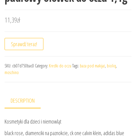
11,39
zł
Sprawdź teraz!
SKU:
cb07d750bac0
Category:
Kredki do oczu
Tags:
baza pod makijaż
,
bioliq
,
moschino
DESCRIPTION
Kosmetyki dla dzieci i niemowląt
black rose, diamenciki na paznokcie, ck one calvin klein, adidas blue