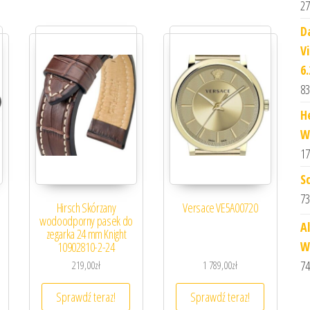
27
D
V
6
83
H
W
17
S
73
Hirsch Skórzany
Versace VE5A00720
wodoodporny pasek do
A
zegarka 24 mm Knight
W
10902810-2-24
74
219,00
zł
1 789,00
zł
Sprawdź teraz!
Sprawdź teraz!