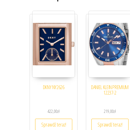
DKNY NY2626
DANIEL KLEIN PREMIUM
12237-2
422,00
zł
219,00
zł
Sprawdź teraz!
Sprawdź teraz!