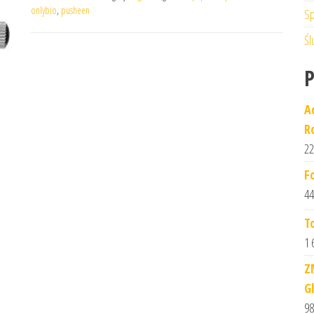
onlybio
,
pusheen
Sp
Śl
A
R
22
F
44
T
1 
Z
G
98