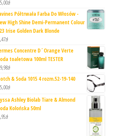
5,00
zł
avines Półtrwała Farba Do Włosów -
iew High Shine Demi-Permanent Colour
.23 Irise Golden Dark Blonde
,47
zł
ermes Concentre D´Orange Verte
oda toaletowa 100ml TESTER
9,98
zł
cotch & Soda 1015 4 rozm.52-19-140
5,00
zł
lyssa Ashley Biolab Tiare & Almond
oda Kolońska 50ml
,95
zł