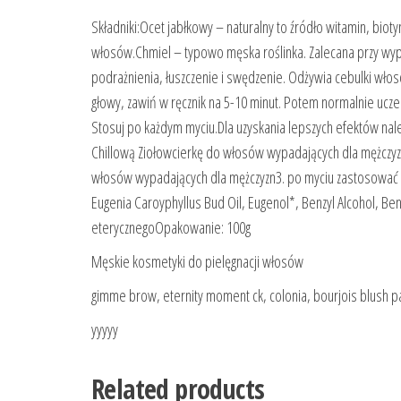
Składniki:Ocet jabłkowy – naturalny to źródło witamin, bio
włosów.Chmiel – typowo męska roślinka. Zalecana przy wypa
podrażnienia, łuszczenie i swędzenie. Odżywia cebulki wło
głowy, zawiń w ręcznik na 5-10 minut. Potem normalnie uczes
Stosuj po każdym myciu.Dla uzyskania lepszych efektów n
Chillową Ziołowcierkę do włosów wypadających dla mężcz
włosów wypadających dla mężczyzn3. po myciu zastosować 
Eugenia Caroyphyllus Bud Oil, Eugenol*, Benzyl Alcohol, Ben
eterycznegoOpakowanie: 100g
Męskie kosmetyki do pielęgnacji włosów
gimme brow, eternity moment ck, colonia, bourjois blush p
yyyyy
Related products