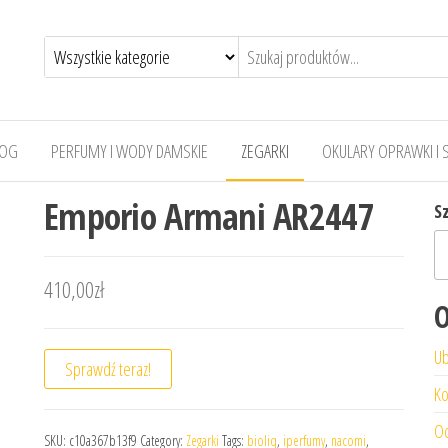
LOG
PERFUMY I WODY DAMSKIE
ZEGARKI
OKULARY OPRAWKI I 
Emporio Armani AR2447
S
410,00
zł
O
Ub
Sprawdź teraz!
Ko
Od
SKU:
c10a367b13f9
Category:
Zegarki
Tags:
bioliq
,
iperfumy
,
nacomi
,