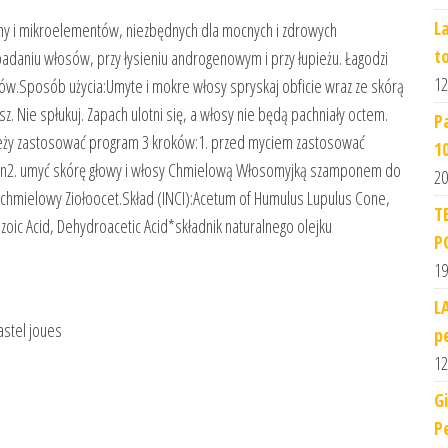
L
tyny i mikroelementów, niezbędnych dla mocnych i zdrowych
t
daniu włosów, przy łysieniu androgenowym i przy łupieżu. Łagodzi
12
sów.Sposób użycia:Umyte i mokre włosy spryskaj obficie wraz ze skórą
z. Nie spłukuj. Zapach ulotni się, a włosy nie będą pachniały octem.
P
ależy zastosować program 3 kroków:1. przed myciem zastosować
1
yzn2. umyć skórę głowy i włosy Chmielową Włosomyjką szamponem do
20
chmielowy Ziołoocet.Skład (INCI):Acetum of Humulus Lupulus Cone,
T
zoic Acid, Dehydroacetic Acid*składnik naturalnego olejku
P
19
L
astel joues
p
12
G
P