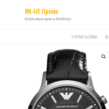
RK-UE Opinie
Kolejna witryna oparta na WordPressie
STRONA GŁÓWNA
B