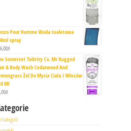
enzo Pour Homme Woda toaletowa
00ml spray
6,00
zł
he Somerset Toiletry Co. Mr Rugged
air & Body Wash Cedarwood And
emongrass Żel Do Mycia Ciała I Włosów
50 Ml
,00
zł
ategorie
z kategorii
smetyki