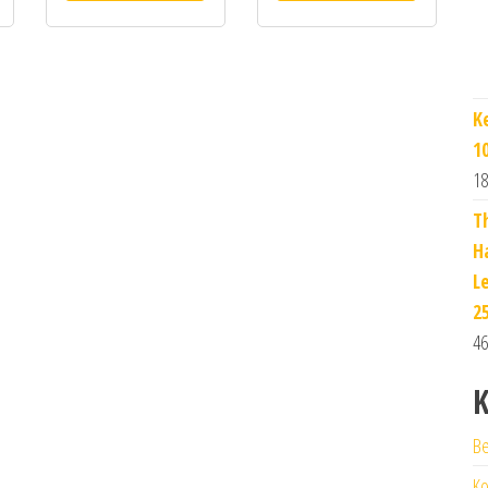
K
1
18
T
H
L
2
46
K
Be
Ko