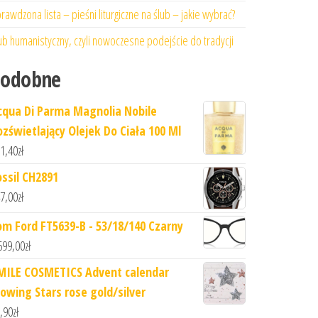
rawdzona lista – pieśni liturgiczne na ślub – jakie wybrać?
ub humanistyczny, czyli nowoczesne podejście do tradycji
Podobne
cqua Di Parma Magnolia Nobile
ozświetlający Olejek Do Ciała 100 Ml
1,40
zł
ossil CH2891
7,00
zł
om Ford FT5639-B - 53/18/140 Czarny
699,00
zł
MILE COSMETICS Advent calendar
lowing Stars rose gold/silver
,90
zł