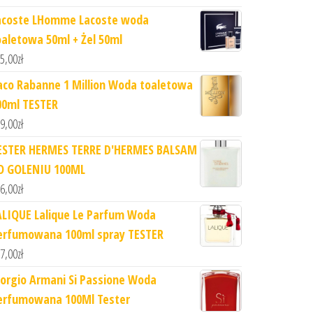
acoste LHomme Lacoste woda
oaletowa 50ml + Żel 50ml
5,00
zł
aco Rabanne 1 Million Woda toaletowa
00ml TESTER
9,00
zł
ESTER HERMES TERRE D'HERMES BALSAM
O GOLENIU 100ML
6,00
zł
ALIQUE Lalique Le Parfum Woda
erfumowana 100ml spray TESTER
7,00
zł
iorgio Armani Si Passione Woda
erfumowana 100Ml Tester