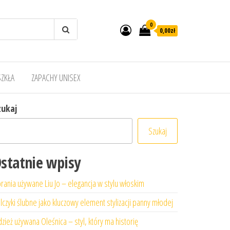
0
0,00zł
SZKŁA
ZAPACHY UNISEX
zukaj
Szukaj
statnie wpisy
rania używane Liu Jo – elegancja w stylu włoskim
lczyki ślubne jako kluczowy element stylizacji panny młodej
zież używana Oleśnica – styl, który ma historię