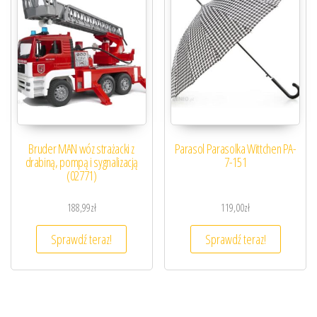
Bruder MAN wóz strażacki z
Parasol Parasolka Wittchen PA-
drabiną, pompą i sygnalizacją
7-151
(02771)
188,99
zł
119,00
zł
Sprawdź teraz!
Sprawdź teraz!