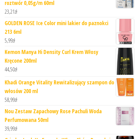
roztwór 0,05g/m 60ml
23,21
zł
GOLDEN ROSE Ice Color mini lakier do paznokci
213 6ml
5,99
zł
Kemon Manya Hi Density Curl Krem Włosy
Kręcone 200ml
44,50
zł
Khadi Orange Vitality Rewitalizujący szampon do
włosów 200 ml
58,99
zł
Nou Zestaw Zapachowy Rose Pachuli Woda
Perfumowana 50ml
39,99
zł