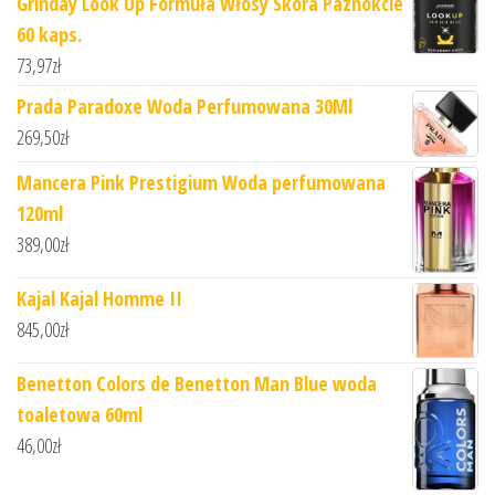
Grinday Look Up Formuła Włosy Skóra Paznokcie
60 kaps.
73,97
zł
Prada Paradoxe Woda Perfumowana 30Ml
269,50
zł
Mancera Pink Prestigium Woda perfumowana
120ml
389,00
zł
Kajal Kajal Homme II
845,00
zł
Benetton Colors de Benetton Man Blue woda
toaletowa 60ml
46,00
zł