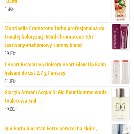
125ml
3,49
zł
Montibello Cromatone farba profesjonalna do
trwałej koloryzacji 60ml Chromatone 6.57
czerwony-mahoniowy ciemny blond
29,83
zł
I Heart Revolution Unicorn Heart Glow Lip Balm
balsam do ust 2,7 g Fantasy
21,83
zł
Giorgio Armani Acqua Di Gio Pour Homme woda
toaletowa 5ml
49,00
zł
Sun-Farm Alocutan Forte aerozol na skóre,