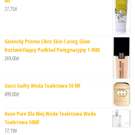
Ml
27,73
zł
Givenchy Prisme Libre Skin-Caring Glow
Rozświetlający Podkład Pielęgnacyjny 1-N80
269,00
zł
Gucci Guilty Woda Toaletowa 50 Ml
499,00
zł
Avon Pure Dla Niej Woda Toaletowa Woda
Toaletowa 50Ml
17,19
zł