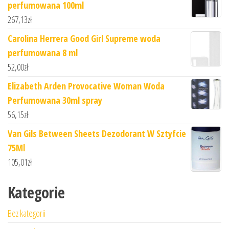
perfumowana 100ml
267,13
zł
Carolina Herrera Good Girl Supreme woda
perfumowana 8 ml
52,00
zł
Elizabeth Arden Provocative Woman Woda
Perfumowana 30ml spray
56,15
zł
Van Gils Between Sheets Dezodorant W Sztyfcie
75Ml
105,01
zł
Kategorie
Bez kategorii