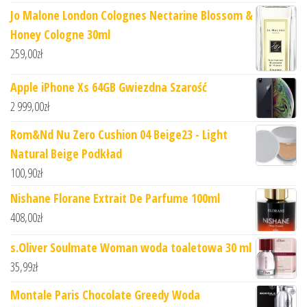
Jo Malone London Colognes Nectarine Blossom &
Honey Cologne 30ml
259,00
zł
Apple iPhone Xs 64GB Gwiezdna Szarość
2 999,00
zł
Rom&Nd Nu Zero Cushion 04 Beige23 - Light
Natural Beige Podkład
100,90
zł
Nishane Florane Extrait De Parfume 100ml
408,00
zł
s.Oliver Soulmate Woman woda toaletowa 30 ml
35,99
zł
Montale Paris Chocolate Greedy Woda