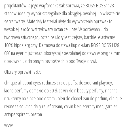
projektantów, a jego wayfarer kształt sprawia, że BOSS BOSS1128
stanowi idealny wybór szczególnie dla okrągłej, owalnej lub w kształcie
serca twarzy. Materiały Materiał użyty do wytworzenia oprawek to
wysokiej jakości wstrzykiwany octan celulozy. W porównaniu do
tworzywa sztucznego, octan celulozy jest lżejszy, bardziej elastyczny i
100% hipoalergiczny. Darmowa dostawa Kup okulary BOSS BOSS1128
086 na eyerim już teraz i skorzystaj z bezpłatnej dostawy w oryginalnym
opakowaniu ochronnym bezpośrednio pod Twoje drzwi.
Okulary oprawki i szkła
clinique all about eyes reduces circles puffs, dezodorant playboy,
ładne perfumy damskie do 50 zł, calvin klein beauty perfumy, rihanna
riri, kremy na sińce pod oczami, bleu de chanel eau de parfum, clinique
redness solution daily relief cream, calvin klein eternity men, garnier
antyperspirant, breton
yyyyy