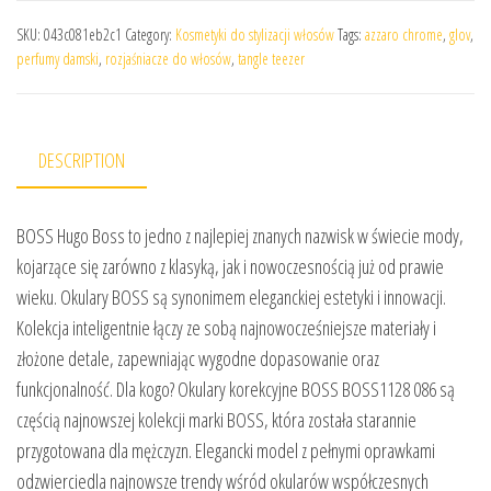
SKU:
043c081eb2c1
Category:
Kosmetyki do stylizacji włosów
Tags:
azzaro chrome
,
glov
,
perfumy damski
,
rozjaśniacze do włosów
,
tangle teezer
DESCRIPTION
BOSS Hugo Boss to jedno z najlepiej znanych nazwisk w świecie mody,
kojarzące się zarówno z klasyką, jak i nowoczesnością już od prawie
wieku. Okulary BOSS są synonimem eleganckiej estetyki i innowacji.
Kolekcja inteligentnie łączy ze sobą najnowocześniejsze materiały i
złożone detale, zapewniając wygodne dopasowanie oraz
funkcjonalność. Dla kogo? Okulary korekcyjne BOSS BOSS1128 086 są
częścią najnowszej kolekcji marki BOSS, która została starannie
przygotowana dla mężczyzn. Elegancki model z pełnymi oprawkami
odzwierciedla najnowsze trendy wśród okularów współczesnych