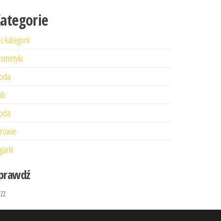
ategorie
z kategorii
smetyki
oda
ub
oda
rowie
garki
prawdź
zzz