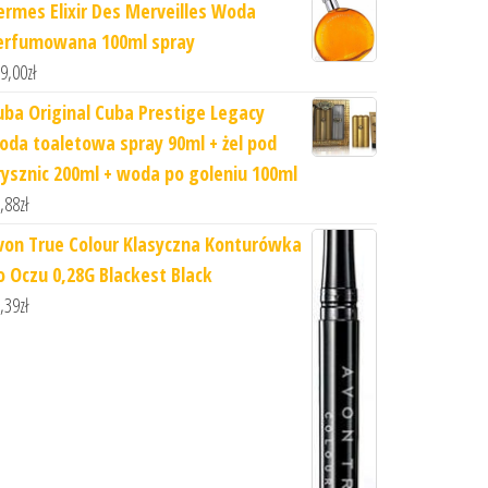
ermes Elixir Des Merveilles Woda
erfumowana 100ml spray
9,00
zł
uba Original Cuba Prestige Legacy
oda toaletowa spray 90ml + żel pod
rysznic 200ml + woda po goleniu 100ml
,88
zł
von True Colour Klasyczna Konturówka
o Oczu 0,28G Blackest Black
,39
zł