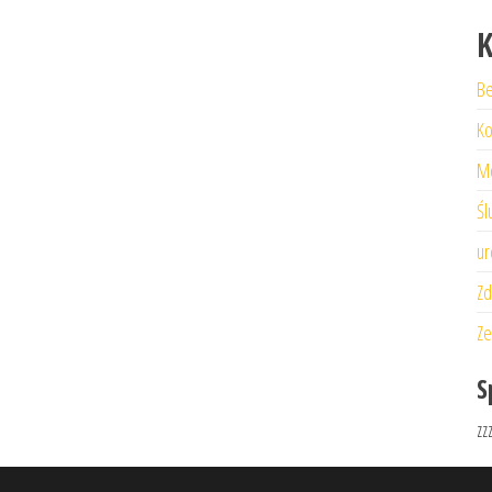
K
Be
Ko
M
Śl
ur
Zd
Ze
S
zz