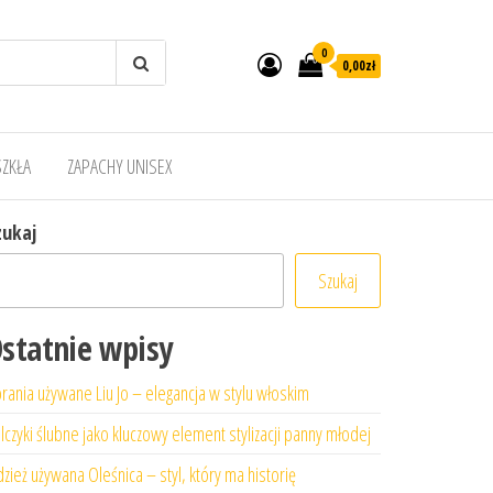
0
0,00zł
SZKŁA
ZAPACHY UNISEX
zukaj
Szukaj
statnie wpisy
rania używane Liu Jo – elegancja w stylu włoskim
lczyki ślubne jako kluczowy element stylizacji panny młodej
zież używana Oleśnica – styl, który ma historię