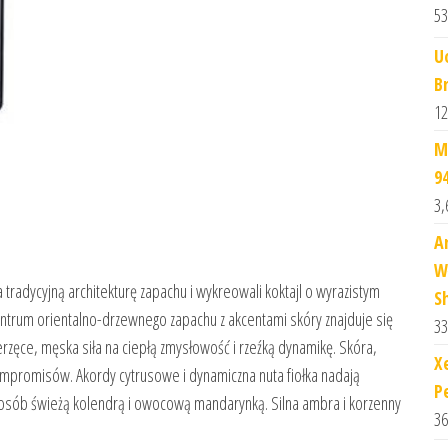
53
U
B
12
M
9
3,
A
W
tradycyjną architekturę zapachu i wykreowali koktajl o wyrazistym
S
ntrum orientalno-drzewnego zapachu z akcentami skóry znajduje się
33
erzęce, męska siła na ciepłą zmysłowość i rzeźką dynamikę. Skóra,
X
ompromisów. Akordy cytrusowe i dynamiczna nuta fiołka nadają
P
posób świeżą kolendrą i owocową mandarynką. Silna ambra i korzenny
36