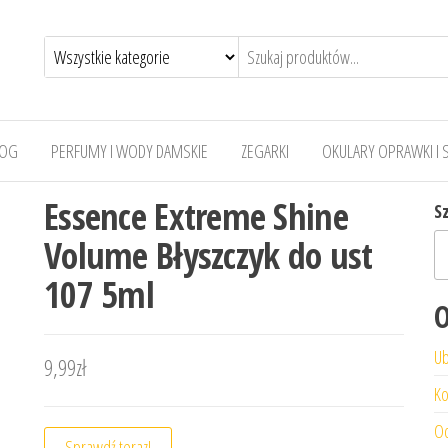
LOG
PERFUMY I WODY DAMSKIE
ZEGARKI
OKULARY OPRAWKI I 
Essence Extreme Shine
S
Volume Błyszczyk do ust
107 5ml
O
Ub
9,99
zł
Ko
Od
Sprawdź teraz!