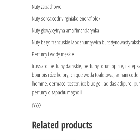
Nuty zapachowe
Nuty serca:cedr virginiakolendrafiołek
Nuty głowy:cytryna amalfimandarynka
Nuty bazy: francuskie labdanumżywica bursztynowastyrak
Perfumy i wody męskie
trussardi perfumy damskie, perfumy forum opinie, najleps
bourjois róże kolory, chique woda toaletowa, armani code mę
lhomme, dermacol tester, ice blue gel, adidas adipure, 
perfumy o zapachu magnolii
yyyyy
Related products