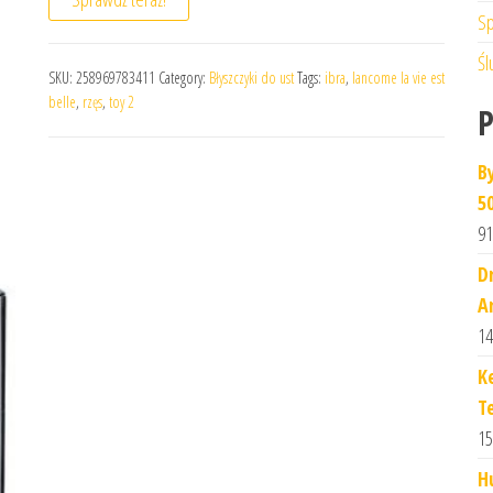
Sp
Śl
SKU:
258969783411
Category:
Błyszczyki do ust
Tags:
ibra
,
lancome la vie est
belle
,
rzęs
,
toy 2
B
5
91
D
A
14
K
T
15
H