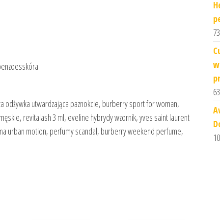
H
p
73
C
w
sbenzoesskóra
p
63
za odżywka utwardzająca paznokcie, burberry sport for woman,
A
skie, revitalash 3 ml, eveline hybrydy wzornik, yves saint laurent
D
puma urban motion, perfumy scandal, burberry weekend perfume,
10