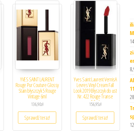
i
M
14
z
e
8,
YVES SAINT LAURENT
Yves Saint Laurent VernisA
A
Rouge Pur Couture Glossy
Levres Vinyl Cream Fall
1
Stain błyszczyk 5 Rouge
Look 2019 Błyszczyk do ust
Vintage 6ml
Nr. 422 Rouge Transe
28
5.5ml
136,90
zł
156,95
zł
T
s
Sprawdź teraz!
Sprawdź teraz!
12