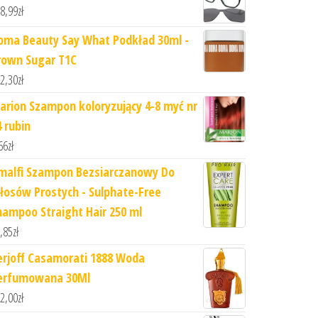
8,99
zł
oma Beauty Say What Podkład 30ml -
rown Sugar T1C
2,30
zł
arion Szampon koloryzujący 4-8 myć nr
4 rubin
66
zł
malfi Szampon Bezsiarczanowy Do
łosów Prostych - Sulphate-Free
hampoo Straight Hair 250 ml
,85
zł
erjoff Casamorati 1888 Woda
erfumowana 30Ml
2,00
zł