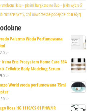
rawdzona lista – pieśni liturgiczne na ślub – jakie wybrać?
ub humanistyczny, czyli nowoczesne podejście do tradycji
Podobne
yredo Palermo Woda Perfumowana
0ml
2,00
zł
r Irena Eris Prosystem Home Care 884
nti-Cellulite Body Modeling Serum
9,00
zł
enzo World woda perfumowana 75ml
ester
7,00
zł
ugo Boss HG 1110/CS 01 PHW/IR