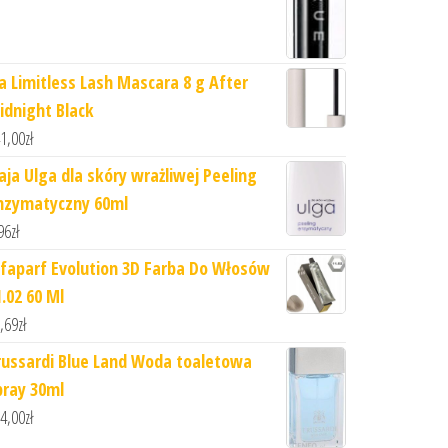
lia Limitless Lash Mascara 8 g After
idnight Black
1,00
zł
iaja Ulga dla skóry wrażliwej Peeling
nzymatyczny 60ml
96
zł
lfaparf Evolution 3D Farba Do Włosów
1.02 60 Ml
,69
zł
russardi Blue Land Woda toaletowa
pray 30ml
4,00
zł