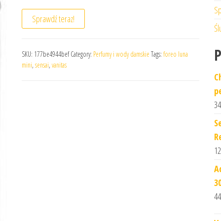
Sp
Sprawdź teraz!
Śl
SKU:
177be4944bef
Category:
Perfumy i wody damskie
Tags:
foreo luna
mini
,
sensai
,
vanitas
C
p
34
S
R
12
A
3
44