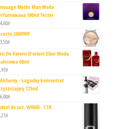
mouage Myths Man Woda
erfumowana 100ml Tester
4,60
zł
acoste 2000969
3,50
zł
lric De Varens D'orient Elixir Woda
oaletowa 60ml
,97
zł
 Alchemy - Łagodny koncentrat
czyszczający 125ml
6,00
zł
ędzel do ust, W0605 - CTR
,21
zł