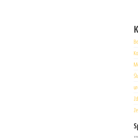
K
Be
Ko
M
Śl
ur
Zd
Ze
S
zz