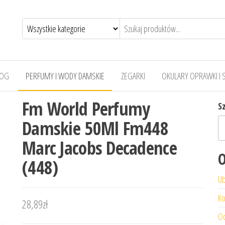
LOG
PERFUMY I WODY DAMSKIE
ZEGARKI
OKULARY OPRAWKI I 
Fm World Perfumy
S
Damskie 50Ml Fm448
Marc Jacobs Decadence
O
(448)
Ub
Ko
28,89
zł
Od