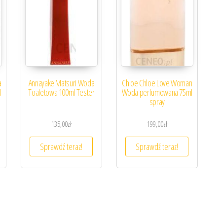
a
Annayake Matsuri Woda
Chloe Chloe Love Woman
l
Toaletowa 100ml Tester
Woda perfumowana 75ml
spray
135,00
zł
199,00
zł
Sprawdź teraz!
Sprawdź teraz!