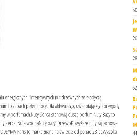
V
50
J
W
20
S
28
M
d
52
iu energicznych i intensywnych nut drzewnych ze słodyczą
B
um to zapach pełen mocy. Dla aktywnego, uwielbiającego przygody
P
jemy w perfumach.Nuty Serca stanowią duszę perfum.Nuty Bazy to
P
tNuty serca: Nuta wodnaNuty bazy: DrzewoPowyższe nuty zapachowe
M
ODEYMA Paris to marka znana na świecie od ponad 28 lat.Wysoka
44