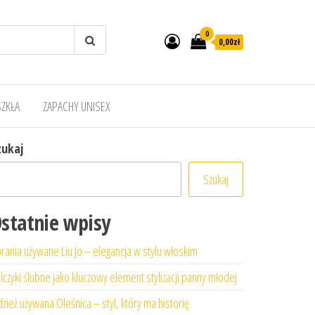
0
0,00zł
SZKŁA
ZAPACHY UNISEX
zukaj
Szukaj
statnie wpisy
rania używane Liu Jo – elegancja w stylu włoskim
lczyki ślubne jako kluczowy element stylizacji panny młodej
zież używana Oleśnica – styl, który ma historię