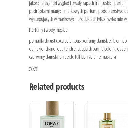
jakość, elegancki wygląd i trwały zapach francuskich per
podróbkami znanych markowych perfum, podobieństwo do 
występujących w markowych produktach tylko i wyłącznie w 
Perfumy i wody męskie
pomadki do ust coca cola, tous perfumy damskie, krem do r
damskie, chanel eau tendre, acqua di parma colonia essenz
czerwony damski, shiseido full lash volume mascara
yyyyy
Related products