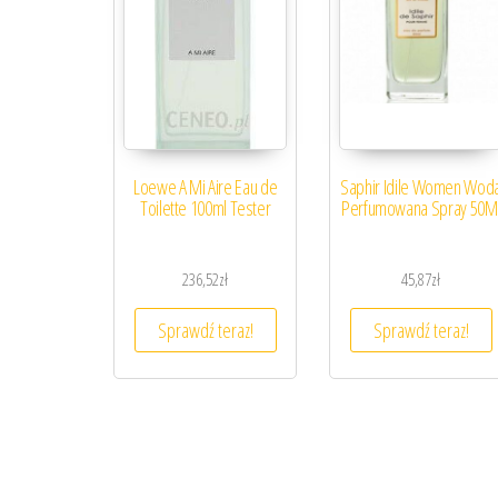
Loewe A Mi Aire Eau de
Saphir Idile Women Wod
Toilette 100ml Tester
Perfumowana Spray 50M
236,52
zł
45,87
zł
Sprawdź teraz!
Sprawdź teraz!