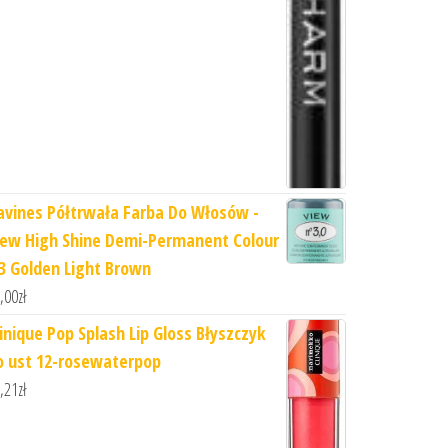
avines Półtrwała Farba Do Włosów -
iew High Shine Demi-Permanent Colour
.3 Golden Light Brown
,00
zł
linique Pop Splash Lip Gloss Błyszczyk
o ust 12-rosewaterpop
,21
zł