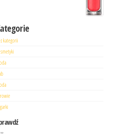
ategorie
z kategorii
smetyki
oda
ub
oda
rowie
garki
prawdź
zzz