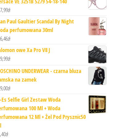
ersace VE 3251B 5279 54-18-140
7,99
zł
ean Paul Gaultier Scandal By Night
oda perfumowana 30ml
6,46
zł
alomon owe Xa Pro V8 J
9,99
zł
OSCHINO UNDERWEAR - czarna bluza
amska na zamek
9,00
zł
i-Es Selfie Girl Zestaw Woda
erfumowana 100 Ml + Woda
erfumowana 12 Ml + Żel Pod Prysznic50
l
,40
zł