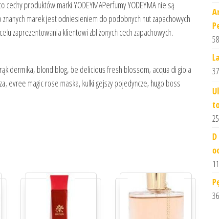
fum to cechy produktów marki YODEYMAPerfumy YODEYMA nie są
A
znanych marek jest odniesieniem do podobnych nut zapachowych
P
celu zaprezentowania klientowi zbliżonych cech zapachowych.
58
L
ąk dermika, blond blog, be delicious fresh blossom, acqua di gioia
37
a, evree magic rose maska, kulki gejszy pojedyncze, hugo boss
U
t
25
D
o
11
P
36