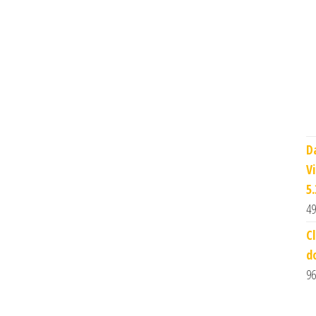
D
V
5
49
C
d
96