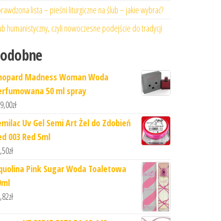
rawdzona lista – pieśni liturgiczne na ślub – jakie wybrać?
ub humanistyczny, czyli nowoczesne podejście do tradycji
Podobne
hopard Madness Woman Woda
erfumowana 50 ml spray
9,00
zł
emilac Uv Gel Semi Art Żel do Zdobień
ed 003 Red 5ml
,50
zł
quolina Pink Sugar Woda Toaletowa
0ml
,82
zł