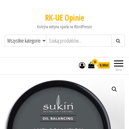
RK-UE Opinie
Kolejna witryna oparta na WordPressie
0
0,00zł
Menu