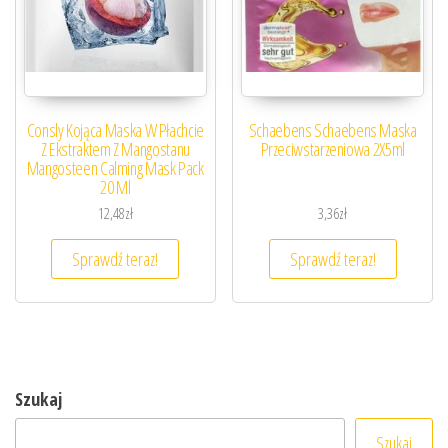
Consly Kojąca Maska W Płachcie
Schaebens Schaebens Maska
Z Ekstraktem Z Mangostanu
Przeciwstarzeniowa 2X5ml
Mangosteen Calming Mask Pack
20 Ml
12,48
zł
3,36
zł
Sprawdź teraz!
Sprawdź teraz!
Szukaj
Szukaj