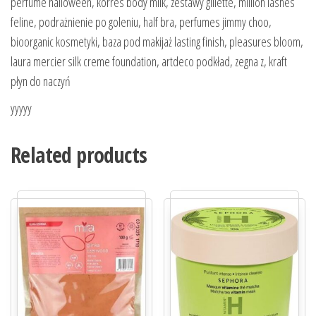
perfume halloween, korres body milk, zestawy gillette, million lashes
feline, podrażnienie po goleniu, half bra, perfumes jimmy choo,
bioorganic kosmetyki, baza pod makijaż lasting finish, pleasures bloom,
laura mercier silk creme foundation, artdeco podkład, zegna z, kraft
płyn do naczyń
yyyyy
Related products