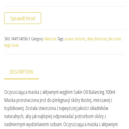
Sprawdź teraz!
SKU:
f44f154058c1
Category:
Maseczki
Tags:
azzaro chrome
,
dkny delicious
,
the scent
hugo boss
DESCRIPTION
Oczyszczająca maska z aktywnym węglem Sukin Oil Balancing 100ml
Maska przeznaczona jest do pielęgnacji skóry tłustej, mieszanej i
trądzikowej. Została stworzona z najwyższej jakości składników
naturalnych, aby jak najlepiej odpowiadać potrzebom skóry z
nadmiernym wydzielaniem sebum. Oczyszczająca maska z aktywnym