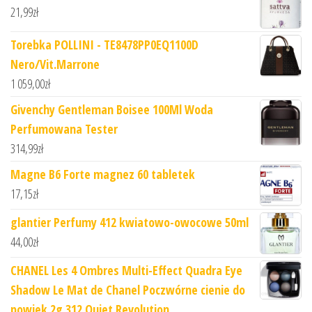
21,99
zł
Torebka POLLINI - TE8478PP0EQ1100D
Nero/Vit.Marrone
1 059,00
zł
Givenchy Gentleman Boisee 100Ml Woda
Perfumowana Tester
314,99
zł
Magne B6 Forte magnez 60 tabletek
17,15
zł
glantier Perfumy 412 kwiatowo-owocowe 50ml
44,00
zł
CHANEL Les 4 Ombres Multi-Effect Quadra Eye
Shadow Le Mat de Chanel Poczwórne cienie do
powiek 2g 312 Quiet Revolution