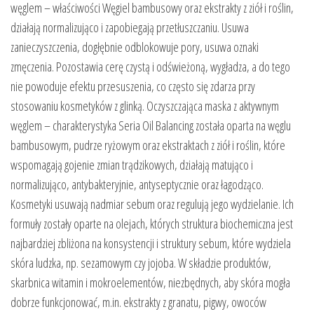
węglem – właściwości Węgiel bambusowy oraz ekstrakty z ziół i roślin,
działają normalizująco i zapobiegają przetłuszczaniu. Usuwa
zanieczyszczenia, dogłębnie odblokowuje pory, usuwa oznaki
zmęczenia. Pozostawia cerę czystą i odświeżoną, wygładza, a do tego
nie powoduje efektu przesuszenia, co często się zdarza przy
stosowaniu kosmetyków z glinką. Oczyszczająca maska z aktywnym
węglem – charakterystyka Seria Oil Balancing została oparta na węglu
bambusowym, pudrze ryżowym oraz ekstraktach z ziół i roślin, które
wspomagają gojenie zmian trądzikowych, działają matująco i
normalizująco, antybakteryjnie, antyseptycznie oraz łagodząco.
Kosmetyki usuwają nadmiar sebum oraz regulują jego wydzielanie. Ich
formuły zostały oparte na olejach, których struktura biochemiczna jest
najbardziej zbliżona na konsystencji i struktury sebum, które wydziela
skóra ludzka, np. sezamowym czy jojoba. W składzie produktów,
skarbnica witamin i mokroelementów, niezbędnych, aby skóra mogła
dobrze funkcjonować, m.in. ekstrakty z granatu, pigwy, owoców