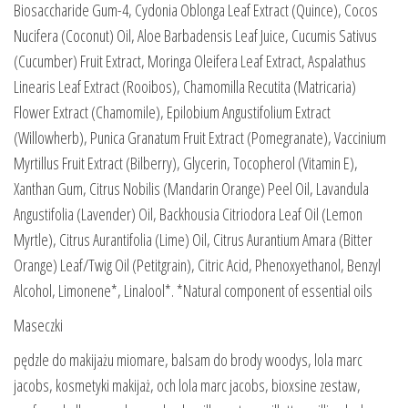
Biosaccharide Gum-4, Cydonia Oblonga Leaf Extract (Quince), Cocos
Nucifera (Coconut) Oil, Aloe Barbadensis Leaf Juice, Cucumis Sativus
(Cucumber) Fruit Extract, Moringa Oleifera Leaf Extract, Aspalathus
Linearis Leaf Extract (Rooibos), Chamomilla Recutita (Matricaria)
Flower Extract (Chamomile), Epilobium Angustifolium Extract
(Willowherb), Punica Granatum Fruit Extract (Pomegranate), Vaccinium
Myrtillus Fruit Extract (Bilberry), Glycerin, Tocopherol (Vitamin E),
Xanthan Gum, Citrus Nobilis (Mandarin Orange) Peel Oil, Lavandula
Angustifolia (Lavender) Oil, Backhousia Citriodora Leaf Oil (Lemon
Myrtle), Citrus Aurantifolia (Lime) Oil, Citrus Aurantium Amara (Bitter
Orange) Leaf/Twig Oil (Petitgrain), Citric Acid, Phenoxyethanol, Benzyl
Alcohol, Limonene*, Linalool*. *Natural component of essential oils
Maseczki
pędzle do makijażu miomare, balsam do brody woodys, lola marc
jacobs, kosmetyki makijaż, och lola marc jacobs, bioxsine zestaw,