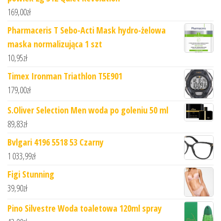
169,00
zł
Pharmaceris T Sebo-Acti Mask hydro-żelowa
maska normalizująca 1 szt
10,95
zł
Timex Ironman Triathlon T5E901
179,00
zł
S.Oliver Selection Men woda po goleniu 50 ml
89,83
zł
Bvlgari 4196 5518 53 Czarny
1 033,99
zł
Figi Stunning
39,90
zł
Pino Silvestre Woda toaletowa 120ml spray