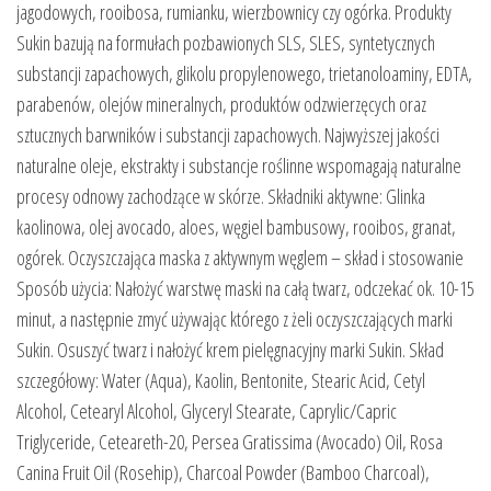
jagodowych, rooibosa, rumianku, wierzbownicy czy ogórka. Produkty
Sukin bazują na formułach pozbawionych SLS, SLES, syntetycznych
substancji zapachowych, glikolu propylenowego, trietanoloaminy, EDTA,
parabenów, olejów mineralnych, produktów odzwierzęcych oraz
sztucznych barwników i substancji zapachowych. Najwyższej jakości
naturalne oleje, ekstrakty i substancje roślinne wspomagają naturalne
procesy odnowy zachodzące w skórze. Składniki aktywne: Glinka
kaolinowa, olej avocado, aloes, węgiel bambusowy, rooibos, granat,
ogórek. Oczyszczająca maska z aktywnym węglem – skład i stosowanie
Sposób użycia: Nałożyć warstwę maski na całą twarz, odczekać ok. 10-15
minut, a następnie zmyć używając którego z żeli oczyszczających marki
Sukin. Osuszyć twarz i nałożyć krem pielęgnacyjny marki Sukin. Skład
szczegółowy: Water (Aqua), Kaolin, Bentonite, Stearic Acid, Cetyl
Alcohol, Cetearyl Alcohol, Glyceryl Stearate, Caprylic/Capric
Triglyceride, Ceteareth-20, Persea Gratissima (Avocado) Oil, Rosa
Canina Fruit Oil (Rosehip), Charcoal Powder (Bamboo Charcoal),