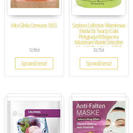
Mira Glinka Czerwona 100 G
Sephora Collection Witaminowa
Maska ​​Do Twarzy I Ciała
Pielęgnacja Wzbogacona
Witaminami Vitamin Smoothie
Mask-21 The Matcha 125Ml
12,99
zł
33,75
zł
Sprawdź teraz!
Sprawdź teraz!