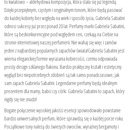
to kwiatowo – aldehydowa kompozycja, która stała się już legendą.
Dzięki przepięknym, czystym i oryginalnym tonom, które będą pasować
do każdej kobiety bez względu na wiek i sposób życia, Gabriela Sabatini
odnosi sukcesy już przez ponad 20 lat. Perfumy marki Gabriela Sabatini,
które są bezkonkurencyjne pod względem cen, czekają na Ciebie na
stronie internetowej naszej perfumerii. Nie wahaj się więc i zamów
jeden z najbardziej popularnych zapachów świata!Gabriela Sabatini jest
wierna eleganckiej formie wyrażania kobiecości, czemu odpowiada
prosty design szklanego flakonu. Bardzo praktyczny kształt i estetyczny
wygląd bez niepotrzebnych zdobień są tak samo ponadczasowe, jak
sam zapach Gabriela Sabatini. Legendarne perfumy będą idealnym
prezentem dla mamy, babci czy córki. Gabriela Sabatini to zapach, który
nigdy się nie znudzi!
Bogate połączenie wysokiej jakości esencji spowodowało powstanie
bardzo uniwersalnych perfum, które sprawdzą się o każdej porze roku.
Początkowe tony należą do świeżych owoców, wyraźnej bergamoty i