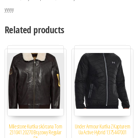
yyyyy
Related products
Milestone Kurtka skórzana Tom
Under Armour Kurtka Z Kapturem
231041 20270 Brązowy Regular
Ua Active Hybrid 1375447001