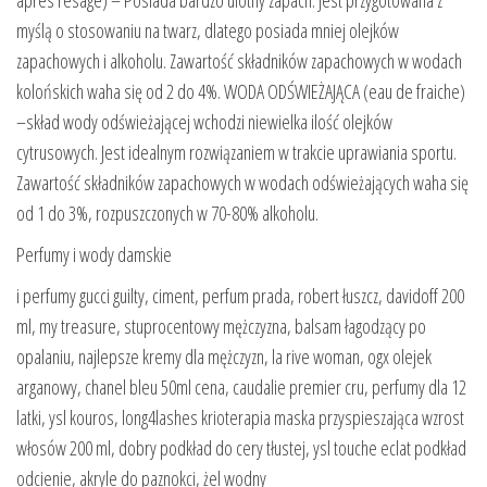
apres resage) – Posiada bardzo ulotny zapach. Jest przygotowana z
myślą o stosowaniu na twarz, dlatego posiada mniej olejków
zapachowych i alkoholu. Zawartość składników zapachowych w wodach
kolońskich waha się od 2 do 4%. WODA ODŚWIEŻAJĄCA (eau de fraiche)
–skład wody odświeżającej wchodzi niewielka ilość olejków
cytrusowych. Jest idealnym rozwiązaniem w trakcie uprawiania sportu.
Zawartość składników zapachowych w wodach odświeżających waha się
od 1 do 3%, rozpuszczonych w 70-80% alkoholu.
Perfumy i wody damskie
i perfumy gucci guilty, ciment, perfum prada, robert łuszcz, davidoff 200
ml, my treasure, stuprocentowy mężczyzna, balsam łagodzący po
opalaniu, najlepsze kremy dla mężczyzn, la rive woman, ogx olejek
arganowy, chanel bleu 50ml cena, caudalie premier cru, perfumy dla 12
latki, ysl kouros, long4lashes krioterapia maska przyspieszająca wzrost
włosów 200 ml, dobry podkład do cery tłustej, ysl touche eclat podkład
odcienie, akryle do paznokci, żel wodny