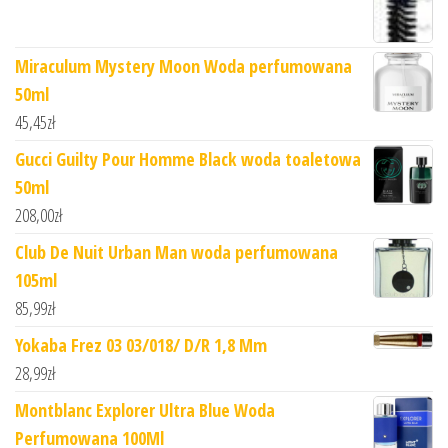
Miraculum Mystery Moon Woda perfumowana
50ml
45,45
zł
Gucci Guilty Pour Homme Black woda toaletowa
50ml
208,00
zł
Club De Nuit Urban Man woda perfumowana
105ml
85,99
zł
Yokaba Frez 03 03/018/ D/R 1,8 Mm
28,99
zł
Montblanc Explorer Ultra Blue Woda
Perfumowana 100Ml