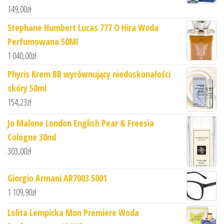
149,00
zł
Stephane Humbert Lucas 777 O Hira Woda
Perfumowana 50Ml
1 040,00
zł
Phyris Krem BB wyrównujący niedoskonałości
skóry 50ml
154,23
zł
Jo Malone London English Pear & Freesia
Cologne 30ml
303,00
zł
Giorgio Armani AR7003 5001
1 109,90
zł
Lolita Lempicka Mon Premiere Woda