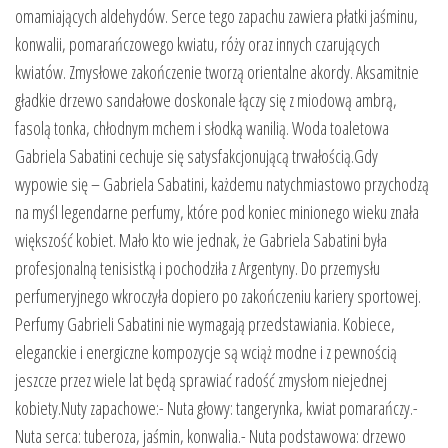
omamiających aldehydów. Serce tego zapachu zawiera płatki jaśminu,
konwalii, pomarańczowego kwiatu, róży oraz innych czarujących
kwiatów. Zmysłowe zakończenie tworzą orientalne akordy. Aksamitnie
gładkie drzewo sandałowe doskonale łączy się z miodową ambrą,
fasolą tonka, chłodnym mchem i słodką wanilią. Woda toaletowa
Gabriela Sabatini cechuje się satysfakcjonującą trwałością.Gdy
wypowie się – Gabriela Sabatini, każdemu natychmiastowo przychodzą
na myśl legendarne perfumy, które pod koniec minionego wieku znała
większość kobiet. Mało kto wie jednak, że Gabriela Sabatini była
profesjonalną tenisistką i pochodziła z Argentyny. Do przemysłu
perfumeryjnego wkroczyła dopiero po zakończeniu kariery sportowej.
Perfumy Gabrieli Sabatini nie wymagają przedstawiania. Kobiece,
eleganckie i energiczne kompozycje są wciąż modne i z pewnością
jeszcze przez wiele lat będą sprawiać radość zmysłom niejednej
kobiety.Nuty zapachowe:- Nuta głowy: tangerynka, kwiat pomarańczy.-
Nuta serca: tuberoza, jaśmin, konwalia.- Nuta podstawowa: drzewo