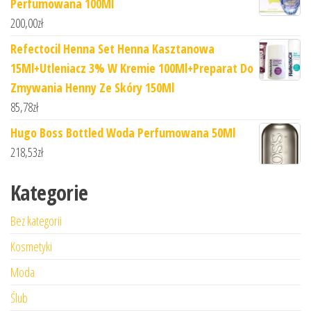
Perfumowana 100Ml
200,00
zł
Refectocil Henna Set Henna Kasztanowa
15Ml+Utleniacz 3% W Kremie 100Ml+Preparat Do
Zmywania Henny Ze Skóry 150Ml
85,78
zł
Hugo Boss Bottled Woda Perfumowana 50Ml
218,53
zł
Kategorie
Bez kategorii
Kosmetyki
Moda
Ślub