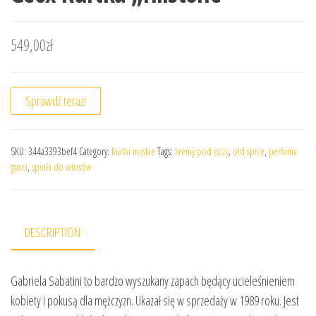
549,00
zł
Sprawdź teraz!
SKU:
344a3393bef4
Category:
Kurtki męskie
Tags:
kremy pod oczy
,
old spice
,
perfuma
gucci
,
spinki do włosów
DESCRIPTION
Gabriela Sabatini to bardzo wyszukany zapach będący ucieleśnieniem
kobiety i pokusą dla mężczyzn. Ukazał się w sprzedaży w 1989 roku. Jest