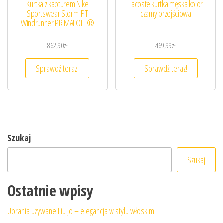
Kurtka z kapturem Nike
Lacoste kurtka męska kolor
Sportswear Storm-FIT
czarny przejściowa
Windrunner PRIMALOFT®
862,90
zł
469,99
zł
Sprawdź teraz!
Sprawdź teraz!
Szukaj
Szukaj
Ostatnie wpisy
Ubrania używane Liu Jo – elegancja w stylu włoskim