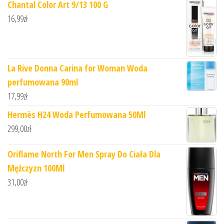
Chantal Color Art 9/13 100 G
16,99
zł
La Rive Donna Carina for Woman Woda
perfumowana 90ml
17,99
zł
Hermès H24 Woda Perfumowana 50Ml
299,00
zł
Oriflame North For Men Spray Do Ciała Dla
Mężczyzn 100Ml
31,00
zł