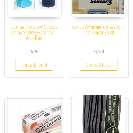
Evoshave Evoshave Series 2
Gillette Wymienne ostrza golące,
Zestaw Startowy Evoshave –
5 szt. Sensor 3 5 szt.
Aqua Blue
16,69
zł
33,97
zł
Sprawdź teraz!
Sprawdź teraz!