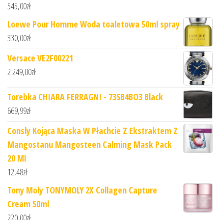
545,00
zł
Loewe Pour Homme Woda toaletowa 50ml spray
330,00
zł
Versace VE2F00221
2 249,00
zł
Torebka CHIARA FERRAGNI - 73SB4BO3 Black
669,99
zł
Consly Kojąca Maska W Płachcie Z Ekstraktem Z
Mangostanu Mangosteen Calming Mask Pack
20 Ml
12,48
zł
Tony Moly TONYMOLY 2X Collagen Capture
Cream 50ml
220,00
zł