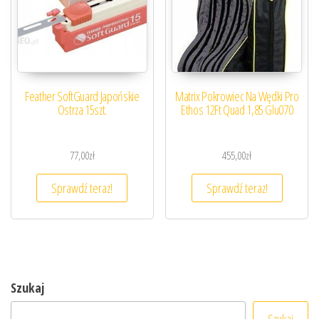
Feather SoftGuard Japońskie
Matrix Pokrowiec Na Wędki Pro
Ostrza 15szt.
Ethos 12Ft Quad 1,85 Glu070
77,00
zł
455,00
zł
Sprawdź teraz!
Sprawdź teraz!
Szukaj
Szukaj