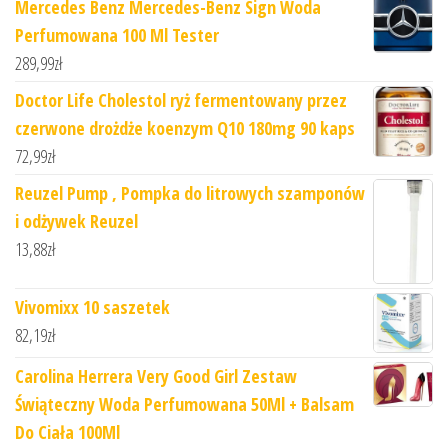
Mercedes Benz Mercedes-Benz Sign Woda
Perfumowana 100 Ml Tester
289,99
zł
Doctor Life Cholestol ryż fermentowany przez
czerwone drożdże koenzym Q10 180mg 90 kaps
72,99
zł
Reuzel Pump , Pompka do litrowych szamponów
i odżywek Reuzel
13,88
zł
Vivomixx 10 saszetek
82,19
zł
Carolina Herrera Very Good Girl Zestaw
Świąteczny Woda Perfumowana 50Ml + Balsam
Do Ciała 100Ml