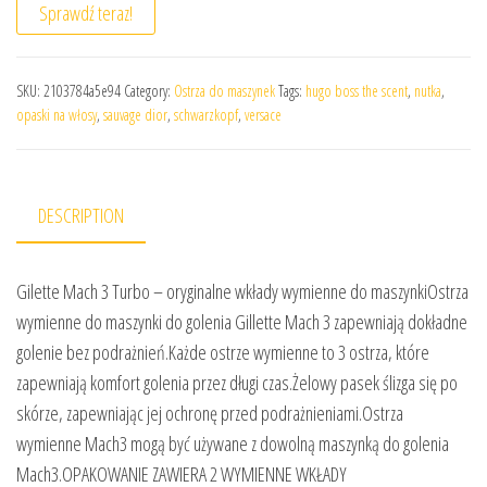
Sprawdź teraz!
SKU:
2103784a5e94
Category:
Ostrza do maszynek
Tags:
hugo boss the scent
,
nutka
,
opaski na włosy
,
sauvage dior
,
schwarzkopf
,
versace
DESCRIPTION
Gilette Mach 3 Turbo – oryginalne wkłady wymienne do maszynkiOstrza
wymienne do maszynki do golenia Gillette Mach 3 zapewniają dokładne
golenie bez podrażnień.Każde ostrze wymienne to 3 ostrza, które
zapewniają komfort golenia przez długi czas.Żelowy pasek ślizga się po
skórze, zapewniając jej ochronę przed podrażnieniami.Ostrza
wymienne Mach3 mogą być używane z dowolną maszynką do golenia
Mach3.OPAKOWANIE ZAWIERA 2 WYMIENNE WKŁADY