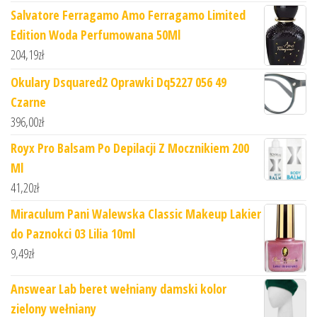
Salvatore Ferragamo Amo Ferragamo Limited
Edition Woda Perfumowana 50Ml
204,19
zł
Okulary Dsquared2 Oprawki Dq5227 056 49
Czarne
396,00
zł
Royx Pro Balsam Po Depilacji Z Mocznikiem 200
Ml
41,20
zł
Miraculum Pani Walewska Classic Makeup Lakier
do Paznokci 03 Lilia 10ml
9,49
zł
Answear Lab beret wełniany damski kolor
zielony wełniany