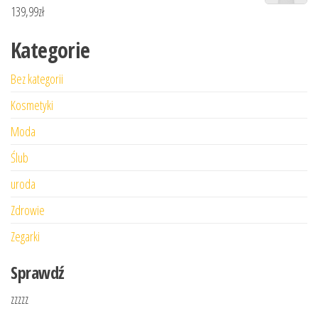
139,99
zł
Kategorie
Bez kategorii
Kosmetyki
Moda
Ślub
uroda
Zdrowie
Zegarki
Sprawdź
zzzzz