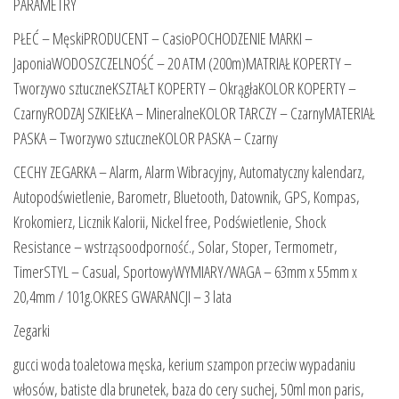
PARAMETRY
PŁEĆ – MęskiPRODUCENT – CasioPOCHODZENIE MARKI –
JaponiaWODOSZCZELNOŚĆ – 20 ATM (200m)MATRIAŁ KOPERTY –
Tworzywo sztuczneKSZTAŁT KOPERTY – OkrągłaKOLOR KOPERTY –
CzarnyRODZAJ SZKIEŁKA – MineralneKOLOR TARCZY – CzarnyMATERIAŁ
PASKA – Tworzywo sztuczneKOLOR PASKA – Czarny
CECHY ZEGARKA – Alarm, Alarm Wibracyjny, Automatyczny kalendarz,
Autopodświetlenie, Barometr, Bluetooth, Datownik, GPS, Kompas,
Krokomierz, Licznik Kalorii, Nickel free, Podświetlenie, Shock
Resistance – wstrząsoodporność., Solar, Stoper, Termometr,
TimerSTYL – Casual, SportowyWYMIARY/WAGA – 63mm x 55mm x
20,4mm / 101g.OKRES GWARANCJI – 3 lata
Zegarki
gucci woda toaletowa męska, kerium szampon przeciw wypadaniu
włosów, batiste dla brunetek, baza do cery suchej, 50ml mon paris,