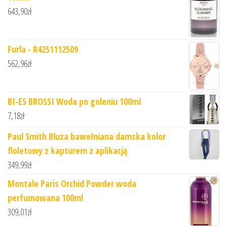
643,90
zł
Furla - R4251112509
562,96
zł
BI-ES BROSSI Woda po goleniu 100ml
7,18
zł
Paul Smith Bluza bawełniana damska kolor
fioletowy z kapturem z aplikacją
349,99
zł
Montale Paris Orchid Powder woda
perfumowana 100ml
309,01
zł