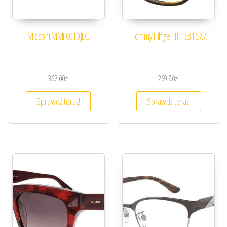
Missoni MMI 0010 JLG
Tommy Hilfiger TH1531 SX7
367,00
zł
269,90
zł
Sprawdź teraz!
Sprawdź teraz!