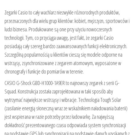
Zegarki Casio to cały wachlarz niezwykle różnorodnych produktów,
przeznaczonych dla wielu grup klientów: kobiet, mężczyzn, sportowców i
ludzi biznesu. Produkowane są one przy użyciu nowoczesnych
technologii. Tym, co przyciąga uwagę, jest fakt, że zegarki Casio
posiadają cały szereg bardzo zaawansowanych funkcji elektronicznych.
Szczególną popularnością u klientów cieszą się modele odporne na
wstrząsy, zsynchronizowane z zegarem atomowym, wyposażone w
chronografy i funkcje do pomiarów w terenie.
CASIO G-Shock GBD-H1000-1A9ER to najnowszy zegarek z serii G-
Squad. Konstrukcja została zaprojektowana w taki sposób aby
wytrzymać największe wstrząsy i wibracje. Technologia Tough Solar
(zasilanie energią słoneczną wraz ze wskaźnikiem naładowania baterii)
jest wspierana w razie potrzeby przez ładowarkę. Za najwyższą
dokładność prezentowanego czasu odpowiada system synchronizacji
na podstawie GPS lub synchronizacji na podstawie danych uzyskanych z