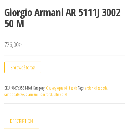
Giorgio Armani AR 5111J 3002
50 M
726,00
zł
Sprawdź teraz!
SKU:
f8d7a35514bd
Category:
Okulary oprawki i szkła
Tags:
arden elizabeth
,
samoopalacze
,
si armani
,
tom ford
,
ultraviolet
DESCRIPTION