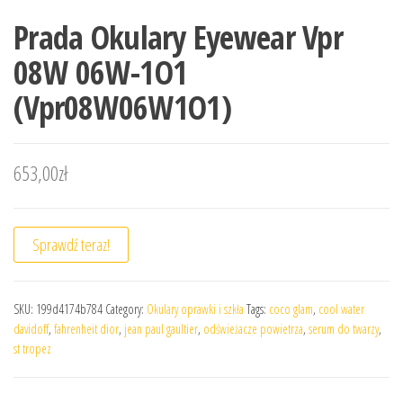
Prada Okulary Eyewear Vpr
08W 06W-1O1
(Vpr08W06W1O1)
653,00
zł
Sprawdź teraz!
SKU:
199d4174b784
Category:
Okulary oprawki i szkła
Tags:
coco glam
,
cool water
davidoff
,
fahrenheit dior
,
jean paul gaultier
,
odświeżacze powietrza
,
serum do twarzy
,
st tropez