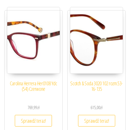
Carolina Herrera Her0108 Ydc
Scotch & Soda 3020 102 rozm.53-
(54) Czerwone
16-135
769,99
zł
615,00
zł
Sprawdź teraz!
Sprawdź teraz!