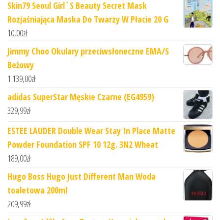
Skin79 Seoul Girl`S Beauty Secret Mask
Rozjaśniająca Maska Do Twarzy W Płacie 20 G
10,00
zł
Jimmy Choo Okulary przeciwsłoneczne EMA/S
Beżowy
1 139,00
zł
adidas SuperStar Męskie Czarne (EG4959)
329,99
zł
ESTEE LAUDER Double Wear Stay In Place Matte
Powder Foundation SPF 10 12g. 3N2 Wheat
189,00
zł
Hugo Boss Hugo Just Different Man Woda
toaletowa 200ml
209,99
zł