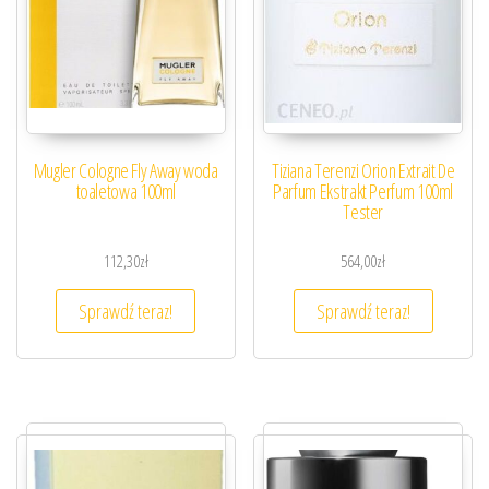
Mugler Cologne Fly Away woda
Tiziana Terenzi Orion Extrait De
toaletowa 100ml
Parfum Ekstrakt Perfum 100ml
Tester
112,30
zł
564,00
zł
Sprawdź teraz!
Sprawdź teraz!