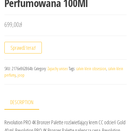
Perfumowana 100Ml
699,00
zł
Sprawdź teraz!
SKU:
2176e862864b
Category:
Zapachy unisex
Tags:
calvin klein obsession
,
calvin klein
perfumy
,
joop
DESCRIPTION
Revolution PRO 4K Bronzer Palette rozświetlający krem CC odcień Gold
40 ml. Revolution PRO 4K Bronzer Palette najlepsza cena. Revolution