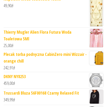
49,90
zł
Thierry Mugler Alien Flora Futura Woda
Toaletowa 5Ml
25,00
zł
Plecak torba podręczna CabinZero mini Wizzair -
orange chill
242,91
zł
DKNY NY8253
459,00
zł
Trussardi Bluza 56F00168 Czarny Relaxed Fit
349,99
zł