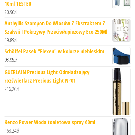
10ml TESTER
20,90
zł
Anthyllis Szampon Do Włosów Z Ekstraktem Z
Szałwii I Pokrzywy Przeciwłupieżowy Eco 250Ml
19,89
zł
Schöffel Pasek "Flexen" w kolorze niebieskim
93,95
zł
GUERLAIN Precious Light Odmładzający
rozświetlacz Precious Light N°01
216,20
zł
Kenzo Power Woda toaletowa spray 60ml
168,24
zł