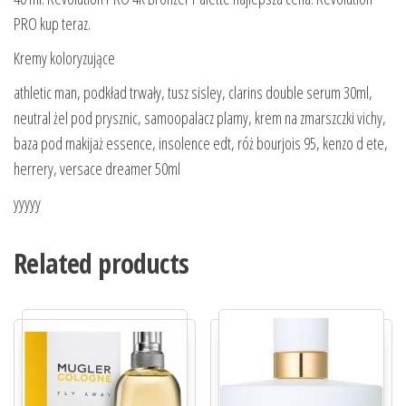
PRO kup teraz.
Kremy koloryzujące
athletic man, podkład trwały, tusz sisley, clarins double serum 30ml,
neutral żel pod prysznic, samoopalacz plamy, krem na zmarszczki vichy,
baza pod makijaż essence, insolence edt, róż bourjois 95, kenzo d ete,
herrery, versace dreamer 50ml
yyyyy
Related products