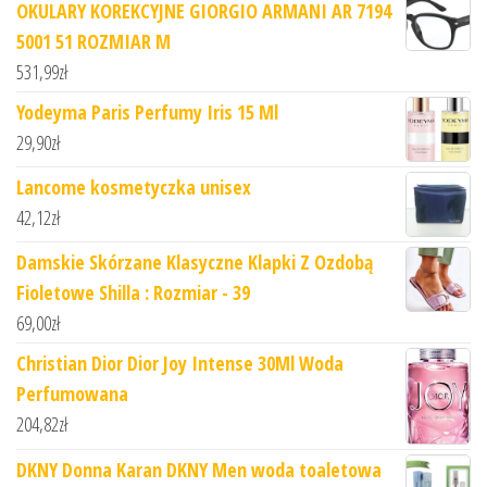
OKULARY KOREKCYJNE GIORGIO ARMANI AR 7194
5001 51 ROZMIAR M
531,99
zł
Yodeyma Paris Perfumy Iris 15 Ml
29,90
zł
Lancome kosmetyczka unisex
42,12
zł
Damskie Skórzane Klasyczne Klapki Z Ozdobą
Fioletowe Shilla : Rozmiar - 39
69,00
zł
Christian Dior Dior Joy Intense 30Ml Woda
Perfumowana
204,82
zł
DKNY Donna Karan DKNY Men woda toaletowa