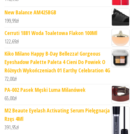
New Balance AM425BGB
199,99
zł
Cerruti 1881 Woda Toaletowa Flakon 100Ml
122,69
zł
Kiko Milano Happy B-Day Bellezza! Gorgeous
Eyeshadow Palette Paleta 4 Cieni Do Powiek O
Różnych Wykończeniach 01 Earthy Celebration 4G
72,00
zł
PA-002 Pasek Męski Luma Milanówek
65,00
zł
M2 Beaute Eyelash Activating Serum Pielęgnacja
Rzęs 4Ml
391,95
zł