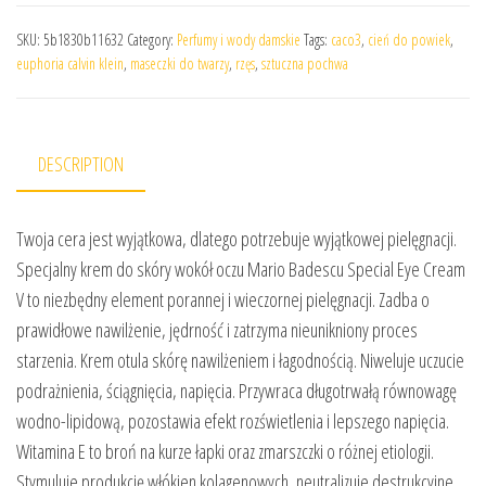
SKU:
5b1830b11632
Category:
Perfumy i wody damskie
Tags:
caco3
,
cień do powiek
,
euphoria calvin klein
,
maseczki do twarzy
,
rzęs
,
sztuczna pochwa
DESCRIPTION
Twoja cera jest wyjątkowa, dlatego potrzebuje wyjątkowej pielęgnacji.
Specjalny krem ​​do skóry wokół oczu Mario Badescu Special Eye Cream
V to niezbędny element porannej i wieczornej pielęgnacji. Zadba o
prawidłowe nawilżenie, jędrność i zatrzyma nieunikniony proces
starzenia. Krem otula skórę nawilżeniem i łagodnością. Niweluje uczucie
podrażnienia, ściągnięcia, napięcia. Przywraca długotrwałą równowagę
wodno-lipidową, pozostawia efekt rozświetlenia i lepszego napięcia.
Witamina E to broń na kurze łapki oraz zmarszczki o różnej etiologii.
Stymuluje produkcję włókien kolagenowych, neutralizuje destrukcyjne