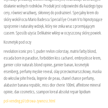
działanie wolnych rodników. Produkt jest odpowiedni dla każdego typu
cery, również wrażliwej, skłonnej do podrażnień. Specjalny krem ​​do
skóry wokół oczu Mario Badescu Special Eye Cream V to hipnotyzujące
spojrzenie i naturalny wdzięk, który nie znika wraz z przemijającym
czasem. Sposób użycia: Delikatnie wklep w oczyszczoną skórę powiek.
Kosmetyki pod oczy
revolution iconic pro 1, puder revlon colorstay, matrix farby blond,
escada born in paradise, forbidden kiss cacharel, embryolisse krem,
garnier color naturals blond opinie, garnier banan, kosmetyki
eisenberg, perfumy męskie reveal, olay przeciwzmarszczkowy, maska
do włosów john frieda, lingerie de peau, chanel chance perfumy,
alabaster banana republic, miss dior cherie 100ml, affinitone mineral
opinie, dax cosmetics, szampon loreal absolut repair lipidium
pol-vending.pl/zdrowa-zywnosc.html