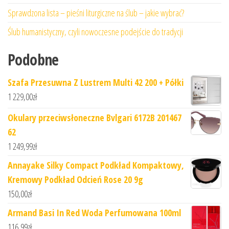
Sprawdzona lista – pieśni liturgiczne na ślub – jakie wybrać?
Ślub humanistyczny, czyli nowoczesne podejście do tradycji
Podobne
Szafa Przesuwna Z Lustrem Multi 42 200 + Półki
1 229,00
zł
Okulary przeciwsłoneczne Bvlgari 6172B 201467
62
1 249,99
zł
Annayake Silky Compact Podkład Kompaktowy,
Kremowy Podkład Odcień Rose 20 9g
150,00
zł
Armand Basi In Red Woda Perfumowana 100ml
116,99
zł