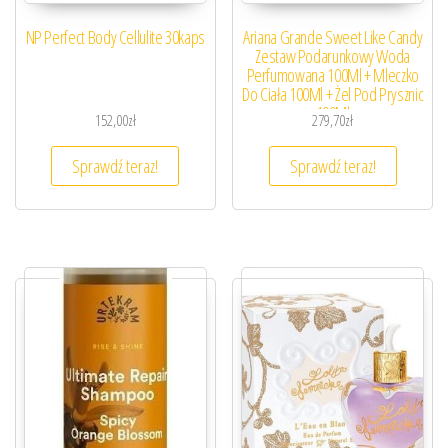
NP Perfect Body Cellulite 30kaps
Ariana Grande Sweet Like Candy
Zestaw Podarunkowy Woda
Perfumowana 100Ml + Mleczko
Do Ciała 100Ml + Żel Pod Prysznic
100Ml
152,00
zł
279,70
zł
Sprawdź teraz!
Sprawdź teraz!