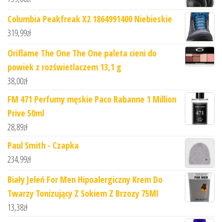
Columbia Peakfreak X2 1864991400 Niebieskie
319,99
zł
Oriflame The One The One paleta cieni do
powiek z rozświetlaczem 13,1 g
38,00
zł
FM 471 Perfumy męskie Paco Rabanne 1 Million
Prive 50ml
28,89
zł
Paul Smith - Czapka
234,99
zł
Biały Jeleń For Men Hipoalergiczny Krem Do
Twarzy Tonizujący Z Sokiem Z Brzozy 75Ml
13,38
zł