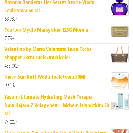
Antonio Banderas Her Secret Desire Woda
Toaletowa 50 Ml
68,73
zł
Foufour Mydło Marsylskie 125G Morela
7,79
zł
Valentino by Mario Valentino Liuto Torba
shopper 33cm cuoio/multicolor
455,00
zł
Nivea Sun Duft Woda Toaletowa 30Ml
99,13
zł
Yasumi Ultimate Hydrating Mask Terapia
Nawilżająca Z Kolagenem I Mchem Irlandzkim 50
Ml
75,00
zł
Marc Jacobs Daisy Eau So Fresh Woda Toaletowa