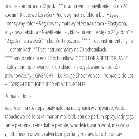
uczucie komfortu do 12 godzin** oraz utrzymują nawilżenie ust do 24
godzin*. Kluczowe korzyści • Pudrowy mat z efektem blur • Żywy,
intensywny kolor • Regulowany matowy efekt na ustach • Elastyczna,
zmysłowa tekstura • Nawilżenie ust, które utrzymuje się do 24 godzin* •
12 godzinna trwałość** i komfort noszenia *** * Test instrumentalny na
11 ochotnikach. **Test instrumentalny na 20 ochotnikach.
***Samodzielna ocena 22 ochotników. GOOD FOR A BETTER PLANET
Ekologiczne opakowanie i / lub składniki pozyskiwane w sposób
zrównoważony. . GIVENCHY – Le Rouge Sheer Velvet – Pomadka do ust
– 562887-LE ROUGE SHEER VELVET 3,4G N17
Pomadki do ust
ziaja krem na rozstępy, biały nalot na naczyniach w zmywarce, woda
zapachowa do żelazka, marion maribell, eau de parfum spray, lady gaga
fame perfume, remarkable people, woodwick warm wool, maszynka
gillette fusion power, calvin klein perfumy zestaw, la roche posay