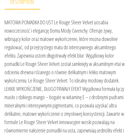
DESCRIPTION
MATOWA POMADKA DO UST Le Rouge Sheer Velvet uosabia
nowoczesność i elegancję Domu Mody Givenchy. Oferuje żywy,
wibrujący kolor oraz matowe wykończenie, które można dowolnie
regulować, od przejrzystego matu do intensywnego aksamitnego
efektu. Zapewnia ustom długotrwały efekt blur. Wyjątkowy kolor
pomadki Le Rouge Sheer Velvet został zamknięty w aksamitnym etui w
odcieniu drewna różanego o równie delikatnym i lekko matowym
wykończeniu. Le Rouge Sheer Velvet. To idealny modowy dodatek.
LEKKIE WYKOŃCZENIE, DŁUGOTRWAŁY EFEKT Wyjątkowa formuła łączy
masło z dzikiego mango – bogate w witaminę E – z drobnymi pudrami
mineralnymi i intensywnymi pigmentami, co pozwala uzyskać ultra
delikatne, matowe wykończenie o zmysłowej konsystencji. Zawarte w
formule Le Rouge Sheer Velvet innowacyjne woski pozwalają na
równomierne nałożenie pomadki na usta, zapewniają jednolity efekt i