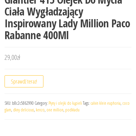
Ciała Wygładzający
Inspirowany Lady Million Paco
Rabanne 400Ml
29,00
zł
Sprawdź teraz!
SKU:
b8c2c5862990
Category:
Płyny i olejki do kąpieli
Tags:
calvin klein euphoria
,
coco
glam
,
dkny delicious
,
kenzo
,
one million
,
podkładu