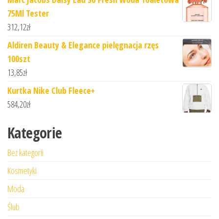
75Ml Tester
312,12
zł
Aldiren Beauty & Elegance pielęgnacja rzęs
100szt
13,85
zł
Kurtka Nike Club Fleece+
584,20
zł
Kategorie
Bez kategorii
Kosmetyki
Moda
Ślub