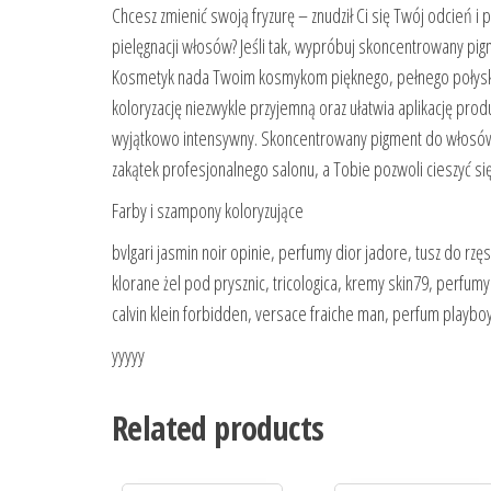
Chcesz zmienić swoją fryzurę – znudził Ci się Twój odcień
pielęgnacji włosów? Jeśli tak, wypróbuj skoncentrowany pi
Kosmetyk nada Twoim kosmykom pięknego, pełnego połysku 
koloryzację niezwykle przyjemną oraz ułatwia aplikację produ
wyjątkowo intensywny. Skoncentrowany pigment do włosów
zakątek profesjonalnego salonu, a Tobie pozwoli cieszyć si
Farby i szampony koloryzujące
bvlgari jasmin noir opinie, perfumy dior jadore, tusz do rz
klorane żel pod prysznic, tricologica, kremy skin79, perfum
calvin klein forbidden, versace fraiche man, perfum playbo
yyyyy
Related products