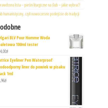
rawdzona lista – pieśni liturgiczne na ślub – jakie wybrać?
ub humanistyczny, czyli nowoczesne podejście do tradycji
Podobne
vlgari BLV Pour Homme Woda
oaletowa 100ml tester
4,00
zł
atrice Eyeliner Pen Waterproof
odoodporny liner do powiek w pisaku
lack 1ml
,96
zł