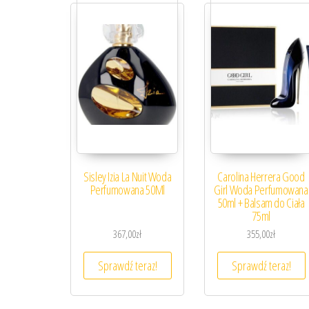
Sisley Izia La Nuit Woda
Carolina Herrera Good
Perfumowana 50Ml
Girl Woda Perfumowana
50ml + Balsam do Ciała
75ml
367,00
zł
355,00
zł
Sprawdź teraz!
Sprawdź teraz!