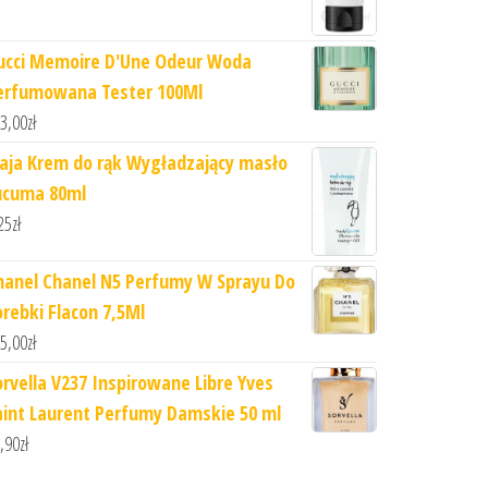
ucci Memoire D'Une Odeur Woda
erfumowana Tester 100Ml
3,00
zł
iaja Krem do rąk Wygładzający masło
ucuma 80ml
25
zł
hanel Chanel N5 Perfumy W Sprayu Do
orebki Flacon 7,5Ml
5,00
zł
orvella V237 Inspirowane Libre Yves
aint Laurent Perfumy Damskie 50 ml
,90
zł