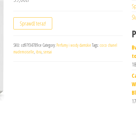
Sp
Śl
Sprawdź teraz!
SKU:
cd97f34789ce
Category:
Perfumy i wody damskie
Tags:
coco chanel
B
mademoiselle
,
ibra
,
sensai
t
18
C
W
B
17