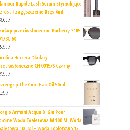
ilamour Rapide Lash Serum Stymulujące
zrost I Zagęszczenie Rzęs 4ml
8,00
zł
kulary przeciwsłoneczne Burberry 3105
0178G 60
5,99
zł
arolina Herrera Okulary
rzeciwsłoneczne CH 0015/S Czarny
9,99
zł
öwengrip The Cure Hair Oil 50ml
,39
zł
iorgio Armani Acqua Di Gio Pour
omme Woda Toaletowa M 100 Ml Woda
oaletowa 100 Ml + Woda Toaletowa 15