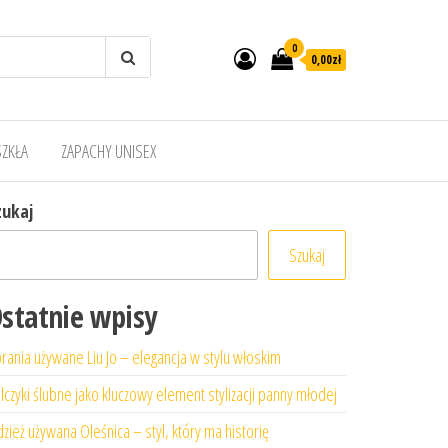
0
0,00zł
SZKŁA
ZAPACHY UNISEX
zukaj
Szukaj
statnie wpisy
rania używane Liu Jo – elegancja w stylu włoskim
lczyki ślubne jako kluczowy element stylizacji panny młodej
zież używana Oleśnica – styl, który ma historię