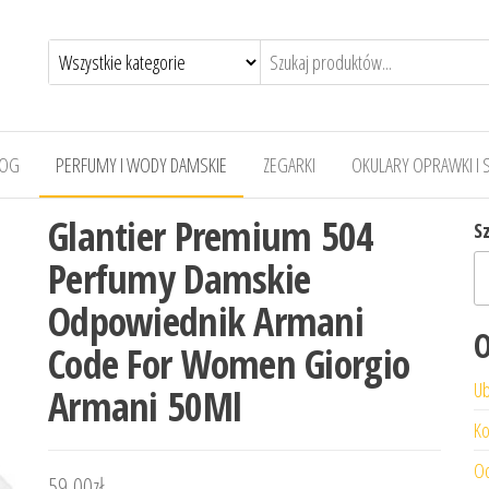
LOG
PERFUMY I WODY DAMSKIE
ZEGARKI
OKULARY OPRAWKI I 
Glantier Premium 504
S
Perfumy Damskie
Odpowiednik Armani
O
Code For Women Giorgio
Ub
Armani 50Ml
Ko
Od
59,00
zł