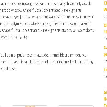
C
 i pragniesz czegoś nowego. Szukasz profesjonalnych kosmetyków do
W
gment do włosów Alfaparf Ultra Concentrated Pure Pigments.
30
oraz odżywi je od wewnątrz. Innowacyjna formuła pozwala uczynić
ktu. Po całym zabiegu włosy stają się miękkie i odżywione, a kolor
O
 Alfaparf Ultra Concentrated Pure Pigments stworzy w Twoim domu
1
ę wymarzoną fryzurą.
65
C
p
ęs bell opinie, puder astor mattitude, rimmel bb cream radiance,
96
y mohito love, michael kors michael, paco rabanne 1 million perfumy,
y vip damski
L
89
G
H
T