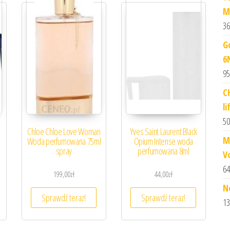
M
36
G
6
95
C
li
50
Chloe Chloe Love Woman
Yves Saint Laurent Black
M
Woda perfumowana 75ml
Opium Intense woda
spray
perfumowana 8ml
Vo
64
199,00
zł
44,00
zł
N
Sprawdź teraz!
Sprawdź teraz!
13