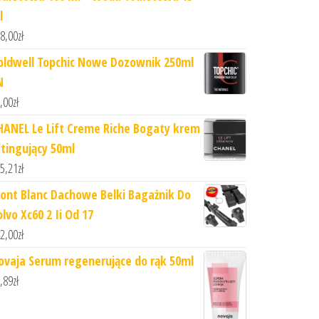
l
8,00
zł
oldwell Topchic Nowe Dozownik 250ml
N
,00
zł
HANEL Le Lift Creme Riche Bogaty krem
ftingujący 50ml
5,21
zł
ont Blanc Dachowe Belki Bagażnik Do
lvo Xc60 2 Ii Od 17
2,00
zł
ovaja Serum regenerujące do rąk 50ml
,89
zł