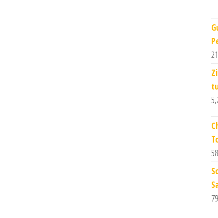
G
P
21
Z
t
5,
C
T
58
S
S
79