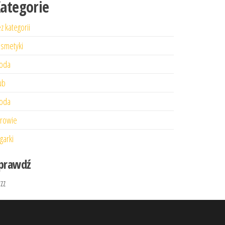
ategorie
z kategorii
smetyki
oda
ub
oda
rowie
garki
prawdź
zzz