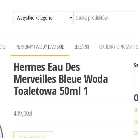
LOG
PERFUMY I WODY DAMSKIE
ZEGARKI
OKULARY OPRAWKI I 
Hermes Eau Des
S
Merveilles Bleue Woda
Toaletowa 50ml 1
O
Ub
439,00
zł
Ko
Od
Sprawdź teraz!