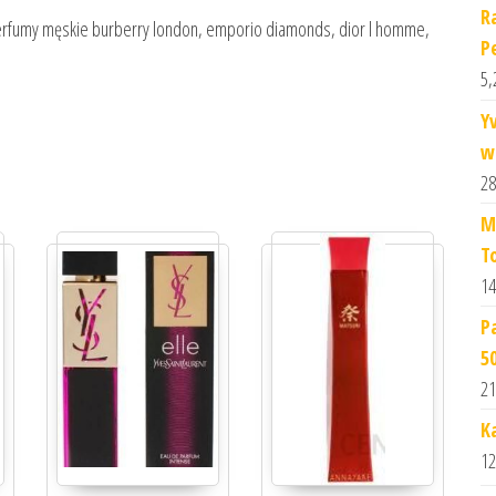
R
 perfumy męskie burberry london, emporio diamonds, dior l homme,
P
5,
Y
w
28
M
T
14
P
5
21
K
12