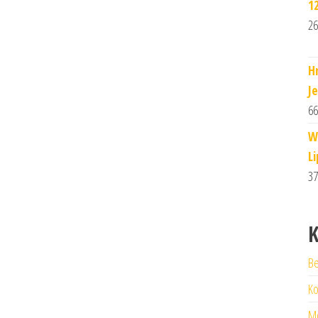
1
26
H
J
66
W
Li
37
K
Be
Ko
M