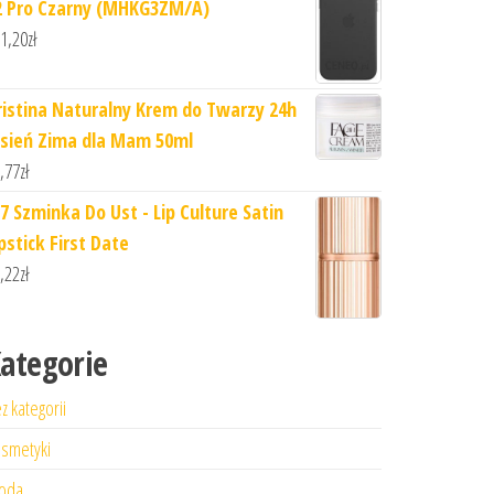
2 Pro Czarny (MHKG3ZM/A)
1,20
zł
ristina Naturalny Krem do Twarzy 24h
esień Zima dla Mam 50ml
,77
zł
7 Szminka Do Ust - Lip Culture Satin
pstick First Date
,22
zł
ategorie
z kategorii
smetyki
oda