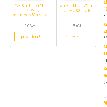
C
Yves Saint Laurent Elle
Annayake Matsuri Woda
1
Intense Woda
Toaletowa 100ml Tester
perfumowana 50ml spray
39
K
300,84
zł
135,00
zł
2
Sprawdź teraz!
Sprawdź teraz!
63
M
I
11
G
H
77
A