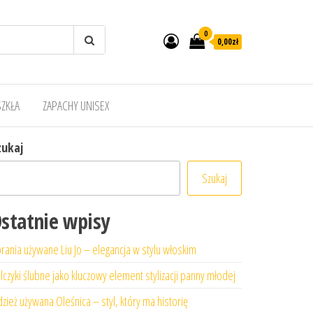
0
0,00zł
SZKŁA
ZAPACHY UNISEX
zukaj
Szukaj
statnie wpisy
rania używane Liu Jo – elegancja w stylu włoskim
lczyki ślubne jako kluczowy element stylizacji panny młodej
zież używana Oleśnica – styl, który ma historię