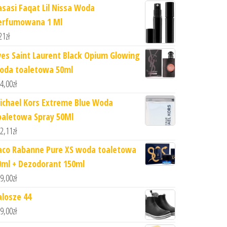
asasi Faqat Lil Nissa Woda
erfumowana 1 Ml
21
zł
ves Saint Laurent Black Opium Glowing
oda toaletowa 50ml
4,00
zł
ichael Kors Extreme Blue Woda
oaletowa Spray 50Ml
2,11
zł
aco Rabanne Pure XS woda toaletowa
0ml + Dezodorant 150ml
9,00
zł
alosze 44
9,00
zł