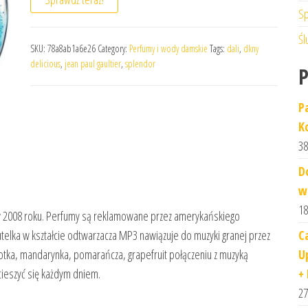
Sp
Śl
SKU:
78a8ab1a6e26
Category:
Perfumy i wody damskie
Tags:
dali
,
dkny
delicious
,
jean paul gaultier
,
splendor
P
K
38
D
w
18
 w 2008 roku. Perfumy są reklamowane przez amerykańskiego
C
elka w kształcie odtwarzacza MP3 nawiązuje do muzyki granej przez
U
otka, mandarynka, pomarańcza, grapefruit połączeniu z muzyką
+
cieszyć się każdym dniem.
27