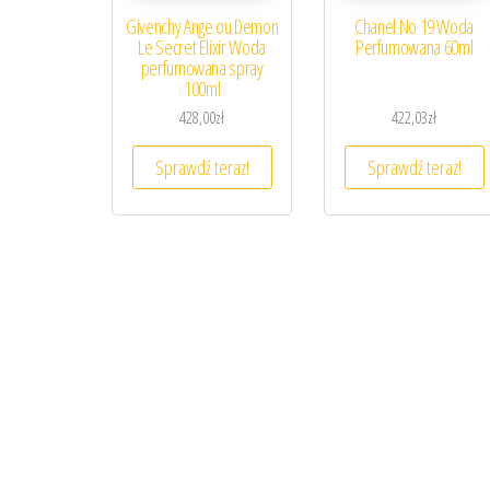
Givenchy Ange ou Demon
Chanel No 19 Woda
Le Secret Elixir Woda
Perfumowana 60ml
perfumowana spray
100ml
428,00
zł
422,03
zł
Sprawdź teraz!
Sprawdź teraz!