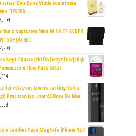
hristian Dior Dune Woda toaletowa
00ml TESTER
9,00
zł
urtka z kapturem Nike M NK TF ACDPR
IN1 SDF JACKET
4,90
zł
edisept Chusteczki Do Dezynfekcji Rąk
 Powierzchni Flow Pack 50Szt.
,99
zł
uerlain Crayons Levers Lasting Colour
igh Precision Lip Liner 63 Rose De Mai
,00
zł
pple Leather Case MagSafe iPhone 12 /