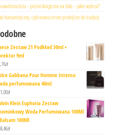
rawdzona lista – pieśni liturgiczne na ślub – jakie wybrać?
ub humanistyczny, czyli nowoczesne podejście do tradycji
Podobne
aese Zestaw 21 Podkład 30ml +
orektor 9ml
,76
zł
olce Gabbana Pour Homme Intenso
oda perfumowana 40ml
1,00
zł
alvin Klein Euphoria Zestaw
pominkowy Woda Perfumowana 100Ml
 Balsam 100Ml
8,46
zł