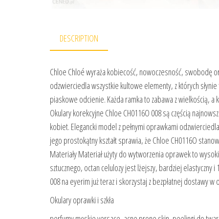
DESCRIPTION
Chloe Chloé wyraża kobiecość, nowoczesność, swobodę oraz
odzwierciedla wszystkie kultowe elementy, z których słynie 
piaskowe odcienie. Każda ramka to zabawa z wielkością, a 
Okulary korekcyjne Chloe CH0116O 008 są częścią najnowszej
kobiet. Elegancki model z pełnymi oprawkami odzwiercied
jego prostokątny kształt sprawia, że Chloe CH0116O stanowi
Materiały Materiał użyty do wytworzenia oprawek to wysoki
sztucznego, octan celulozy jest lżejszy, bardziej elastycz
008 na eyerim już teraz i skorzystaj z bezpłatnej dostawy
Okulary oprawki i szkła
perfumy męskie versace, acne prone skin, peelingi do twar