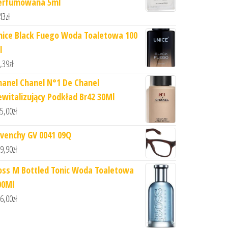
erfumowana 5ml
43
zł
nice Black Fuego Woda Toaletowa 100
l
,39
zł
hanel Chanel N°1 De Chanel
ewitalizujący Podkład Br42 30Ml
5,00
zł
ivenchy GV 0041 09Q
9,90
zł
oss M Bottled Tonic Woda Toaletowa
00Ml
6,00
zł