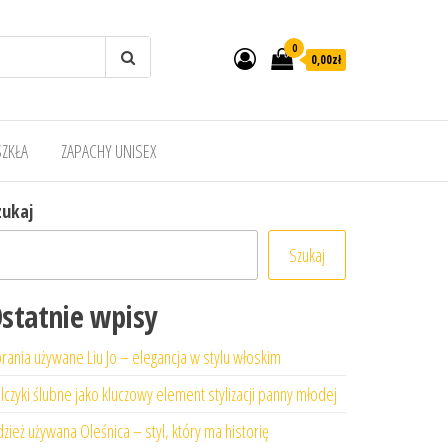
0
0,00zł
SZKŁA
ZAPACHY UNISEX
zukaj
Szukaj
statnie wpisy
rania używane Liu Jo – elegancja w stylu włoskim
lczyki ślubne jako kluczowy element stylizacji panny młodej
zież używana Oleśnica – styl, który ma historię