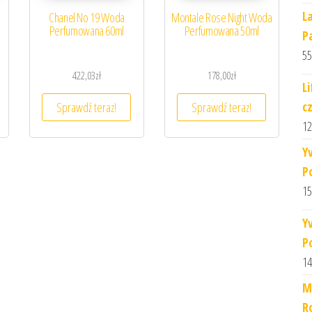
L
n
Chanel No 19 Woda
Montale Rose Night Woda
Perfumowana 60ml
Perfumowana 50ml
P
55
422,03
zł
178,00
zł
L
c
Sprawdź teraz!
Sprawdź teraz!
12
Y
P
15
Y
P
14
M
R