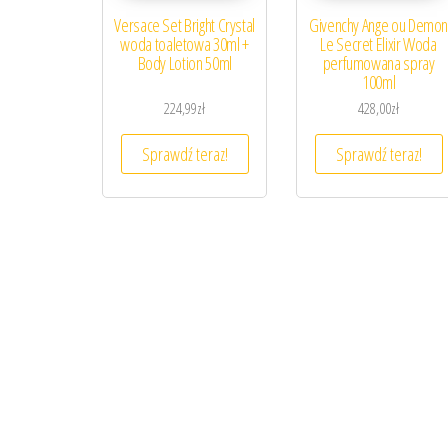
Versace Set Bright Crystal
Givenchy Ange ou Demo
woda toaletowa 30ml +
Le Secret Elixir Woda
Body Lotion 50ml
perfumowana spray
100ml
224,99
zł
428,00
zł
Sprawdź teraz!
Sprawdź teraz!