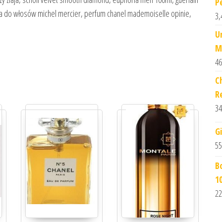
P
ka do włosów michel mercier, perfum chanel mademoiselle opinie,
3,
U
M
46
C
R
34
G
55
B
1
22