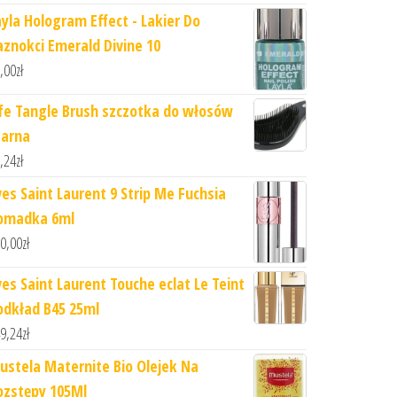
ayla Hologram Effect - Lakier Do
aznokci Emerald Divine 10
,00
zł
ife Tangle Brush szczotka do włosów
zarna
,24
zł
ves Saint Laurent 9 Strip Me Fuchsia
omadka 6ml
0,00
zł
ves Saint Laurent Touche eclat Le Teint
odkład B45 25ml
9,24
zł
ustela Maternite Bio Olejek Na
ozstępy 105Ml