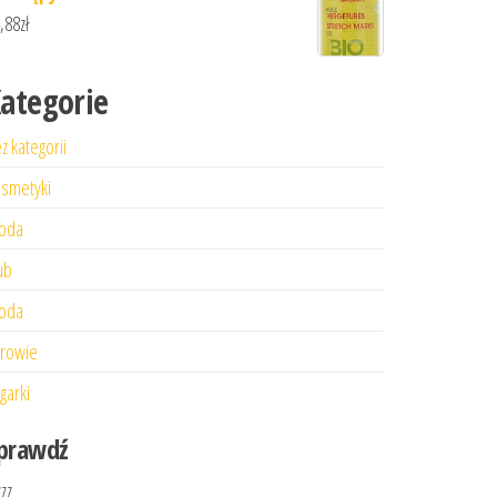
,88
zł
ategorie
z kategorii
smetyki
oda
ub
oda
rowie
garki
prawdź
zzz