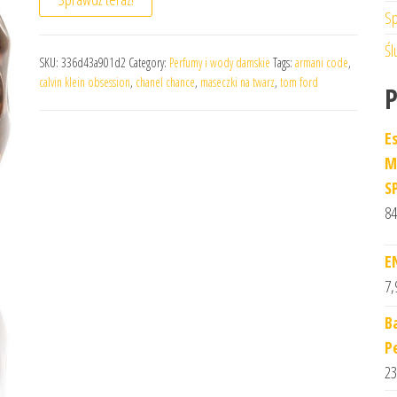
Sp
Śl
SKU:
336d43a901d2
Category:
Perfumy i wody damskie
Tags:
armani code
,
calvin klein obsession
,
chanel chance
,
maseczki na twarz
,
tom ford
E
M
S
84
E
7,
B
P
23