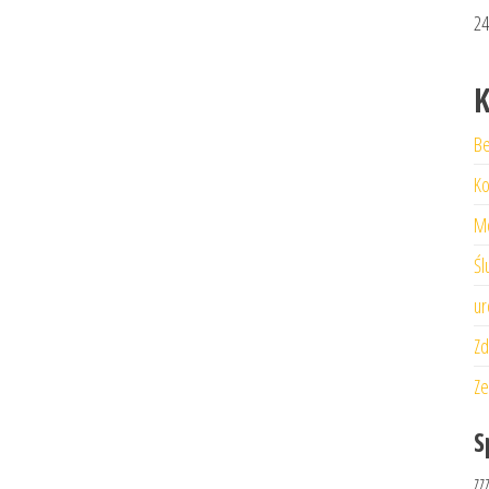
24
K
Be
Ko
M
Śl
ur
Zd
Ze
S
zz