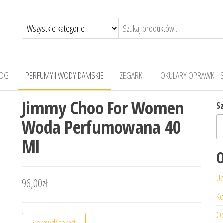
LOG
PERFUMY I WODY DAMSKIE
ZEGARKI
OKULARY OPRAWKI I 
Jimmy Choo For Women
S
Woda Perfumowana 40
Ml
O
Ub
96,00
zł
Ko
Od
Sprawdź teraz!