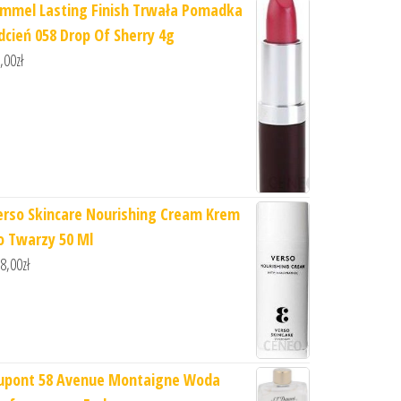
immel Lasting Finish Trwała Pomadka
dcień 058 Drop Of Sherry 4g
,00
zł
erso Skincare Nourishing Cream Krem
o Twarzy 50 Ml
8,00
zł
upont 58 Avenue Montaigne Woda