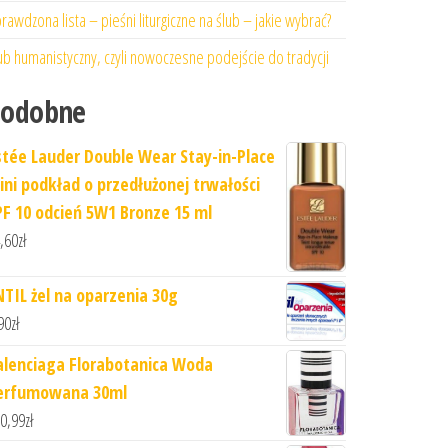
rawdzona lista – pieśni liturgiczne na ślub – jakie wybrać?
ub humanistyczny, czyli nowoczesne podejście do tradycji
Podobne
stée Lauder Double Wear Stay-in-Place
ini podkład o przedłużonej trwałości
PF 10 odcień 5W1 Bronze 15 ml
,60
zł
NTIL żel na oparzenia 30g
90
zł
alenciaga Florabotanica Woda
erfumowana 30ml
0,99
zł