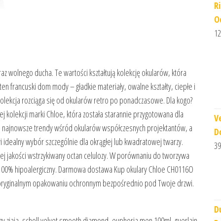
R
O
12
 wolnego ducha. Te wartości kształtują kolekcję okularów, która
ten francuski dom mody – gładkie materiały, owalne kształty, ciepłe i
kolekcja rozciąga się od okularów retro po ponadczasowe. Dla kogo?
 kolekcji marki Chloe, która została starannie przygotowana dla
V
la najnowsze trendy wśród okularów współczesnych projektantów, a
D
 idealny wybór szczególnie dla okrągłej lub kwadratowej twarzy.
39
ej jakości wstrzykiwany octan celulozy. W porównaniu do tworzywa
ny i 100% hipoalergiczny. Darmowa dostawa Kup okulary Chloe CH0116O
 w oryginalnym opakowaniu ochronnym bezpośrednio pod Twoje drzwi.
D
zy ziaja, scholl velvet smooth diamond, euphoria men 100ml, guerlain