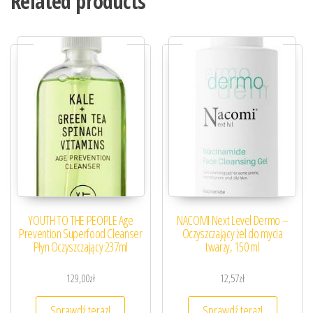
Related products
YOUTH TO THE PEOPLE Age
NACOMI Next Level Dermo –
Prevention Superfood Cleanser
Oczyszczający żel do mycia
Płyn Oczyszczający 237ml
twarzy, 150 ml
129,00
zł
12,57
zł
Sprawdź teraz!
Sprawdź teraz!