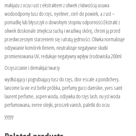
makijażu z oczu i ust z ekstraktem z oliwek z łatwością usuwa
wodoodporny tusz do rzęs, eyeliner, cień do powiek, a z ust –
pomadkę lub błyszczyk o dowolnym stopniu odporności.Ekstrakt z
oliwek doskonale zmiękcza suchą i wrażliwą skórę, chroni ją przed
przedwczesnym starzeniem się i utratą jędrności. Oliwka normalizuje
odżywianie komórek tlenem, neutralizuje negatywne skutki
promieniowania UV, redukuje negatywny wpływ środowiska.200ml
Oczyszczanie i demakijaż twarzy
wydłużający i pogrubiający tusz do rzęs, dior escale a pondichery,
lancome la vie est belle próbka, perfumy gucci damskie, yves saint
laurent perfume, aspen woda, odżywka do rzęs lash, nu ysl woda
perfumowana, evree olejki, proszek vanish, paletki do oczu
yyyyy