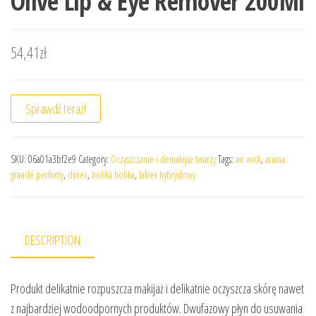
Olive Lip & Eye Remover 200Ml
54,41
zł
Sprawdź teraz!
SKU:
06a01a3bf2e9
Category:
Oczyszczanie i demakijaż twarzy
Tags:
air wick
,
ariana
grande perfumy
,
durex
,
holika holika
,
lakier hybrydowy
DESCRIPTION
Produkt delikatnie rozpuszcza makijaż i delikatnie oczyszcza skórę nawet
z najbardziej wodoodpornych produktów. Dwufazowy płyn do usuwania