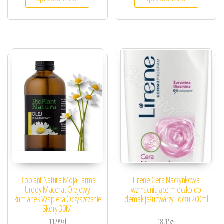
Bioplant Natura Moja Farma
Lirene Cera Naczynkowa
Urody Macerat Olejowy
wzmacniające mleczko do
Rumianek Wspiera Oczyszczanie
demakijażu twarzy i oczu 200ml
Skóry 30Ml
11,99
zł
18,15
zł