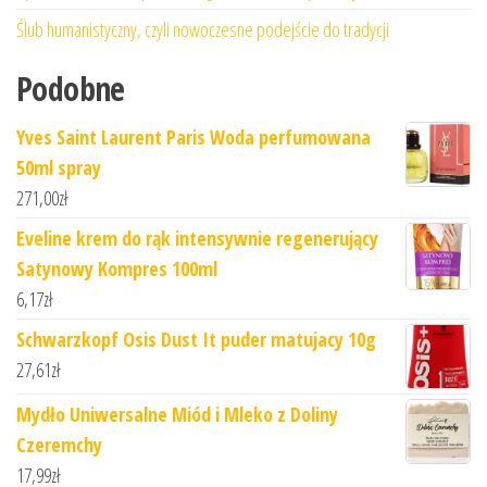
Ślub humanistyczny, czyli nowoczesne podejście do tradycji
Podobne
Yves Saint Laurent Paris Woda perfumowana
50ml spray
271,00
zł
Eveline krem do rąk intensywnie regenerujący
Satynowy Kompres 100ml
6,17
zł
Schwarzkopf Osis Dust It puder matujacy 10g
27,61
zł
Mydło Uniwersalne Miód i Mleko z Doliny
Czeremchy
17,99
zł