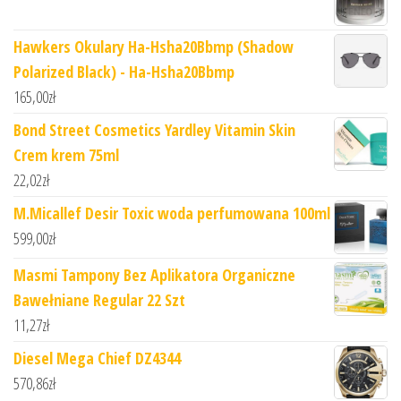
Hawkers Okulary Ha-Hsha20Bbmp (Shadow
Polarized Black) - Ha-Hsha20Bbmp
165,00
zł
Bond Street Cosmetics Yardley Vitamin Skin
Crem krem 75ml
22,02
zł
M.Micallef Desir Toxic woda perfumowana 100ml
599,00
zł
Masmi Tampony Bez Aplikatora Organiczne
Bawełniane Regular 22 Szt
11,27
zł
Diesel Mega Chief DZ4344
570,86
zł