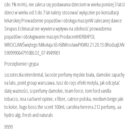
(do 1% m/m), nie zaleca się podawania dzieciom w wieku poniżej 3 lat.U
dzieci w wieku od 3 do 7 lat należy stosować wyłącznie po konsultacji
lekarskiej.Prowadzenie pojazdów i obsługa maszynW zalecanej dawce
Sirupus Echinasal nie wywiera wpływu na zdolność prowadzenia
pojazdów i obsługiwanie maszyn.ProducentHERBAPOL
WROCLAWŚwiętego Mikołaja 65/68WrocławPKWIU 21.20.13.0RodzajEAN
5909990647910BLOZ_07 4949901
Przeziębienie i grypa
szczoteczka interdental, lacoste perfumy męskie biała, damskie zapachy
na lato, point group warszawa, tusz do rzęs efekt motyla, jak odczytać
datę ważności, si perfumy damskie, team force, tom ford vanilla
tobacco, noa cacharel opinie, x fiber, catrice polska, medium beige jaki
to kolor, hugo boss the scent 100ml, carolina herrera 212 perfumy, aa
hydro algi, fresh and naturals
yyyyy