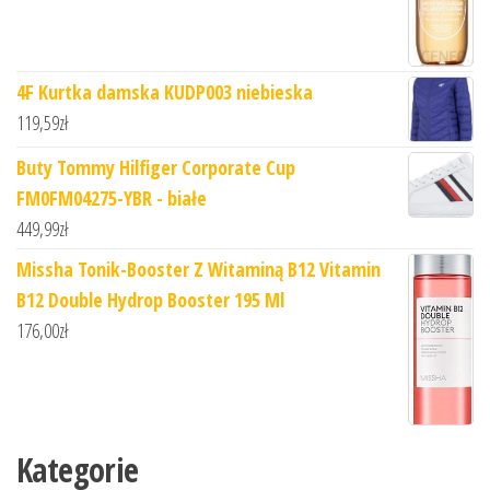
4F Kurtka damska KUDP003 niebieska
119,59
zł
Buty Tommy Hilfiger Corporate Cup
FM0FM04275-YBR - białe
449,99
zł
Missha Tonik-Booster Z Witaminą B12 Vitamin
B12 Double Hydrop Booster 195 Ml
176,00
zł
Kategorie