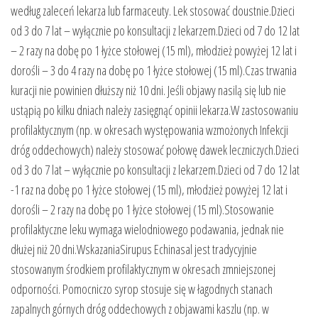
według zaleceń lekarza lub farmaceuty. Lek stosować doustnie.Dzieci
od 3 do 7 lat – wyłącznie po konsultacji z lekarzem.Dzieci od 7 do 12 lat
– 2 razy na dobę po 1 łyżce stołowej (15 ml), młodzież powyżej 12 lat i
dorośli – 3 do 4 razy na dobę po 1 łyżce stołowej (15 ml).Czas trwania
kuracji nie powinien dłuższy niż 10 dni. Jeśli objawy nasilą się lub nie
ustąpią po kilku dniach należy zasięgnąć opinii lekarza.W zastosowaniu
profilaktycznym (np. w okresach występowania wzmożonych Infekcji
dróg oddechowych) należy stosować połowę dawek leczniczych.Dzieci
od 3 do 7 lat – wyłącznie po konsultacji z lekarzem.Dzieci od 7 do 12 lat
-1 raz na dobę po 1 łyżce stołowej (15 ml), młodzież powyżej 12 lat i
dorośli – 2 razy na dobę po 1 łyżce stołowej (15 ml).Stosowanie
profilaktyczne leku wymaga wielodniowego podawania, jednak nie
dłużej niż 20 dni.WskazaniaSirupus Echinasal jest tradycyjnie
stosowanym środkiem profilaktycznym w okresach zmniejszonej
odporności. Pomocniczo syrop stosuje się w łagodnych stanach
zapalnych górnych dróg oddechowych z objawami kaszlu (np. w