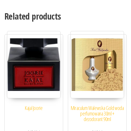
Related products
Kajal Joorie
Miraculum Walewska Gold woda
perfumowana 30ml +
dezodorant 90ml