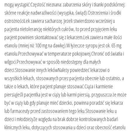
mogą wystąpić:Częstość nieznana: zaburzenia skóry i tkanki podskórnej:
skórne reakcje nadwrażliwości (wysypka, świąd).Ostrzeżenia i środki
ostrożnościLek zawiera sacharozę. Jeżeli stwierdzono wcześniej u
pacjenta nietolerancję niektórych cukrów, to przed przyjęciem leku
pacjent powinien skontaktować się z lekarzem.Lek zawiera małe ilości
etanolu (mniej niż 100 mg na dawkę).W łyżeczce syropu jest ok. 65 mg
etanolu.Przechowywać w temperaturze pokojowej.Chronić od światła i
wilgoci.Przechowywać w sposób niedostępny dla małych
dzieci.Stosowanie innych lekówNależy powiedzieć lekarzowi o
wszystkich lekach, stosowanych przez pacjenta obecnie lub ostatnio, a
także o lekach, które pacjent planuje stosować.Ciąża i karmienie
piersiąJeśli pacjentka jest w ciąży lub karmi piersią, przypuszcza że może
być w ciąży lub gdy planuje mieć dziecko, powinna poradzić się lekarza
lub farmaceuty przed zastosowaniem tego leku.Stosowanie leku u
dzieci i młodzieżyZe względu na brak dobrze kontrolowanych badań
klinicznych leku, dotyczących stosowania u dzieci oraz obecność etanolu