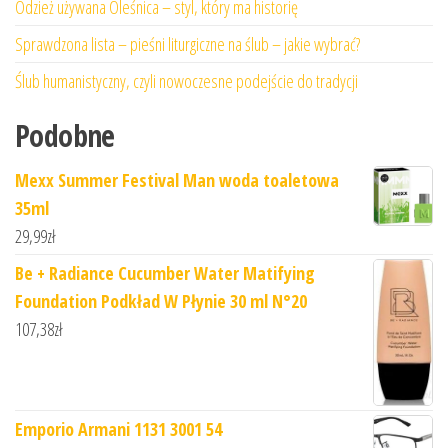
Odzież używana Oleśnica – styl, który ma historię
Sprawdzona lista – pieśni liturgiczne na ślub – jakie wybrać?
Ślub humanistyczny, czyli nowoczesne podejście do tradycji
Podobne
Mexx Summer Festival Man woda toaletowa
35ml
29,99
zł
Be + Radiance Cucumber Water Matifying
Foundation Podkład W Płynie 30 ml N°20
107,38
zł
Emporio Armani 1131 3001 54