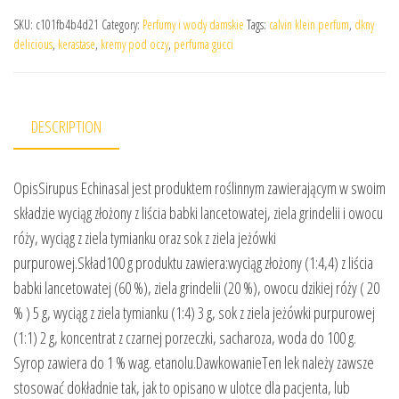
SKU:
c101fb4b4d21
Category:
Perfumy i wody damskie
Tags:
calvin klein perfum
,
dkny
delicious
,
kerastase
,
kremy pod oczy
,
perfuma gucci
DESCRIPTION
OpisSirupus Echinasal jest produktem roślinnym zawierającym w swoim
składzie wyciąg złożony z liścia babki lancetowatej, ziela grindelii i owocu
róży, wyciąg z ziela tymianku oraz sok z ziela jeżówki
purpurowej.Skład100 g produktu zawiera:wyciąg złożony (1:4,4) z liścia
babki lancetowatej (60 %), ziela grindelii (20 %), owocu dzikiej róży ( 20
% ) 5 g, wyciąg z ziela tymianku (1:4) 3 g, sok z ziela jeżówki purpurowej
(1:1) 2 g, koncentrat z czarnej porzeczki, sacharoza, woda do 100 g.
Syrop zawiera do 1 % wag. etanolu.DawkowanieTen lek należy zawsze
stosować dokładnie tak, jak to opisano w ulotce dla pacjenta, lub