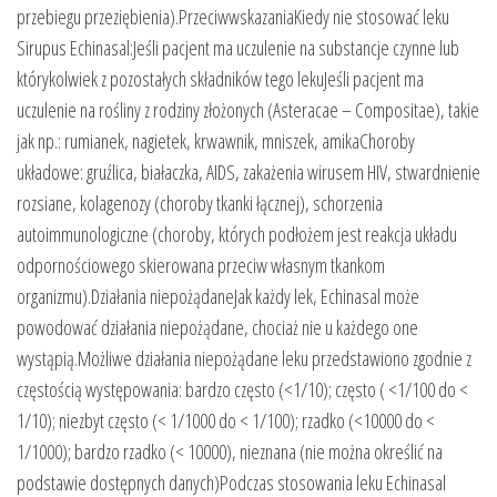
przebiegu przeziębienia).PrzeciwwskazaniaKiedy nie stosować leku
Sirupus Echinasal:Jeśli pacjent ma uczulenie na substancje czynne lub
którykolwiek z pozostałych składników tego lekuJeśli pacjent ma
uczulenie na rośliny z rodziny złożonych (Asteracae – Compositae), takie
jak np.: rumianek, nagietek, krwawnik, mniszek, amikaChoroby
układowe: gruźlica, białaczka, AIDS, zakażenia wirusem HIV, stwardnienie
rozsiane, kolagenozy (choroby tkanki łącznej), schorzenia
autoimmunologiczne (choroby, których podłożem jest reakcja układu
odpornościowego skierowana przeciw własnym tkankom
organizmu).Działania niepożądaneJak każdy lek, Echinasal może
powodować działania niepożądane, chociaż nie u każdego one
wystąpią.Możliwe działania niepożądane leku przedstawiono zgodnie z
częstością występowania: bardzo często (<1/10); często ( <1/100 do <
1/10); niezbyt często (< 1/1000 do < 1/100); rzadko (<10000 do <
1/1000); bardzo rzadko (< 10000), nieznana (nie można określić na
podstawie dostępnych danych)Podczas stosowania leku Echinasal