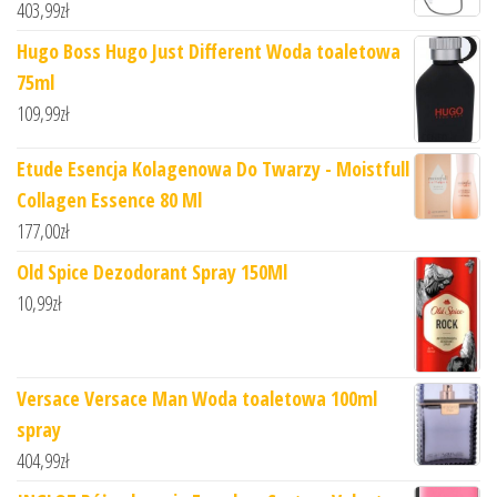
403,99
zł
Hugo Boss Hugo Just Different Woda toaletowa
75ml
109,99
zł
Etude Esencja Kolagenowa Do Twarzy - Moistfull
Collagen Essence 80 Ml
177,00
zł
Old Spice Dezodorant Spray 150Ml
10,99
zł
Versace Versace Man Woda toaletowa 100ml
spray
404,99
zł