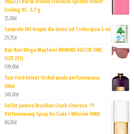
INGLOT Róż w kremie Freedom System Velvet
Feeling 03 , 5.7 g
35,00
zł
Sanprobi IBS Krople dla dzieci od 1 roku życia 5 ml
29,35
zł
Ray-Ban Mega Wayfarer RB0840S 66372K ONE
SIZE (51)
599,00
zł
Tom Ford Velvet Orchid woda perfumowana
50ml
349,00
zł
Sol De Janeiro Brazilian Crush Cheirosa '71
Perfumowany Spray Do Ciała I Włosów 90Ml
84,00
zł