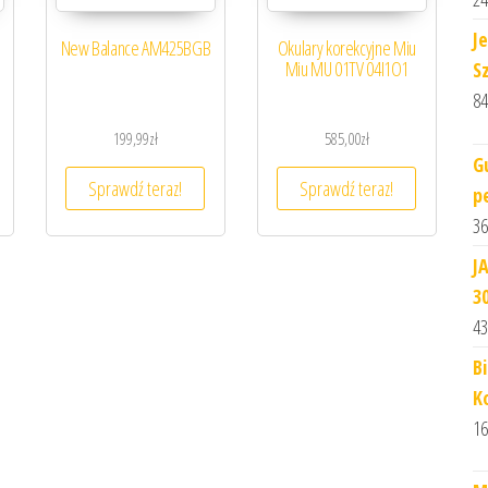
J
New Balance AM425BGB
Okulary korekcyjne Miu
Miu MU 01TV 04I1O1
S
84
199,99
zł
585,00
zł
G
Sprawdź teraz!
Sprawdź teraz!
p
36
J
3
43
Bi
K
16