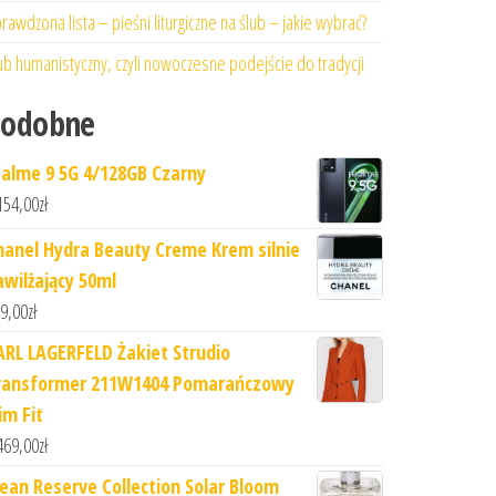
rawdzona lista – pieśni liturgiczne na ślub – jakie wybrać?
ub humanistyczny, czyli nowoczesne podejście do tradycji
Podobne
ealme 9 5G 4/128GB Czarny
154,00
zł
hanel Hydra Beauty Creme Krem silnie
awilżający 50ml
9,00
zł
ARL LAGERFELD Żakiet Strudio
ransformer 211W1404 Pomarańczowy
im Fit
469,00
zł
lean Reserve Collection Solar Bloom