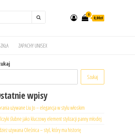
0
0,00zł
SZKŁA
ZAPACHY UNISEX
zukaj
Szukaj
statnie wpisy
rania używane Liu Jo – elegancja w stylu włoskim
lczyki ślubne jako kluczowy element stylizacji panny młodej
zież używana Oleśnica – styl, który ma historię