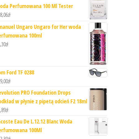
oda Perfumowana 100 Ml Tester
8,06
zł
manuel Ungaro Ungaro for Her woda
erfumowana 100ml
,30
zł
om Ford TF 0288
9,00
zł
evolution PRO Foundation Drops
odkład w płynie z pipetą odcień F2 18ml
,89
zł
acoste Eau De L.12.12 Blanc Woda
erfumowana 100Ml
2,30
zł