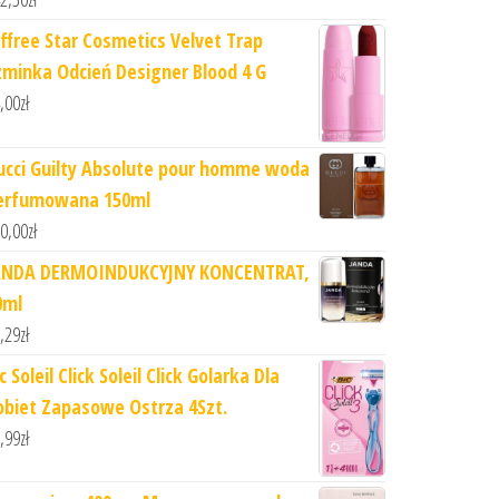
effree Star Cosmetics Velvet Trap
zminka Odcień Designer Blood 4 G
,00
zł
ucci Guilty Absolute pour homme woda
erfumowana 150ml
0,00
zł
ANDA DERMOINDUKCYJNY KONCENTRAT,
0ml
,29
zł
c Soleil Click Soleil Click Golarka Dla
obiet Zapasowe Ostrza 4Szt.
,99
zł