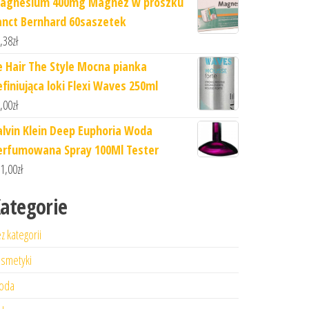
agnesium 400mg Magnez w proszku
anct Bernhard 60saszetek
,38
zł
e Hair The Style Mocna pianka
efiniująca loki Flexi Waves 250ml
,00
zł
alvin Klein Deep Euphoria Woda
erfumowana Spray 100Ml Tester
1,00
zł
ategorie
z kategorii
smetyki
oda