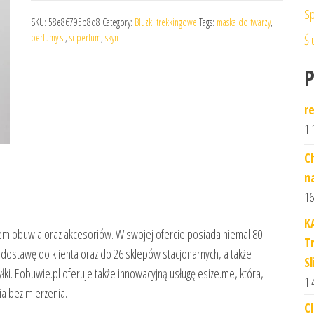
Sp
SKU:
58e86795b8d8
Category:
Bluzki trekkingowe
Tags:
maska do twarzy
,
perfumy si
,
si perfum
,
skyn
Śl
r
1 
C
n
16
K
em obuwia oraz akcesoriów. W swojej ofercie posiada niemal 80
T
dostawę do klienta oraz do 26 sklepów stacjonarnych, a także
Sl
łki. Eobuwie.pl oferuje także innowacyjną usługę esize.me, która,
1 
a bez mierzenia.
C