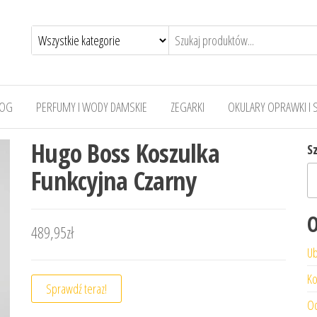
LOG
PERFUMY I WODY DAMSKIE
ZEGARKI
OKULARY OPRAWKI I 
Hugo Boss Koszulka
S
Funkcyjna Czarny
O
489,95
zł
Ub
Ko
Sprawdź teraz!
Od