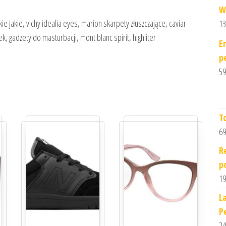
W
jakie, vichy idealia eyes, marion skarpety złuszczające, caviar
13
 gadzety do masturbacji, mont blanc spirit, highliter
E
p
59
T
69
R
p
19
L
P
24