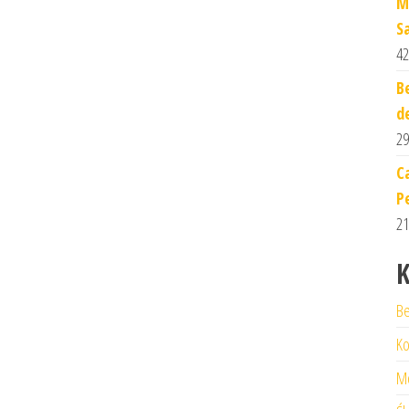
M
S
42
B
d
29
C
P
21
K
Be
Ko
M