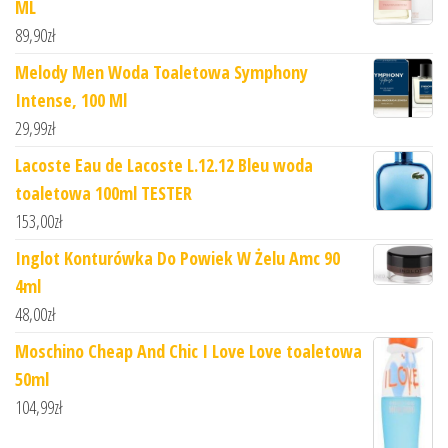
ML
89,90
zł
Melody Men Woda Toaletowa Symphony
Intense, 100 Ml
29,99
zł
Lacoste Eau de Lacoste L.12.12 Bleu woda
toaletowa 100ml TESTER
153,00
zł
Inglot Konturówka Do Powiek W Żelu Amc 90
4ml
48,00
zł
Moschino Cheap And Chic I Love Love toaletowa
50ml
104,99
zł