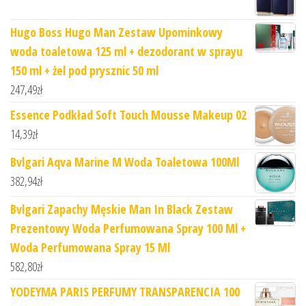
Hugo Boss Hugo Man Zestaw Upominkowy
woda toaletowa 125 ml + dezodorant w sprayu
150 ml + żel pod prysznic 50 ml
247,49
zł
Essence Podkład Soft Touch Mousse Makeup 02
14,39
zł
Bvlgari Aqva Marine M Woda Toaletowa 100Ml
382,94
zł
Bvlgari Zapachy Męskie Man In Black Zestaw
Prezentowy Woda Perfumowana Spray 100 Ml +
Woda Perfumowana Spray 15 Ml
582,80
zł
YODEYMA PARIS PERFUMY TRANSPARENCIA 100