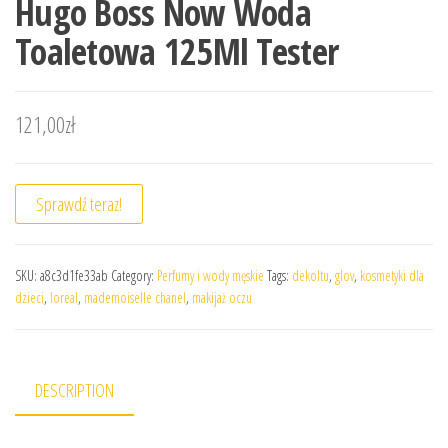
Hugo Boss Now Woda
Toaletowa 125Ml Tester
121,00
zł
Sprawdź teraz!
SKU:
a8c3d1fe33ab
Category:
Perfumy i wody męskie
Tags:
dekoltu
,
glov
,
kosmetyki dla
dzieci
,
loreal
,
mademoiselle chanel
,
makijaż oczu
DESCRIPTION