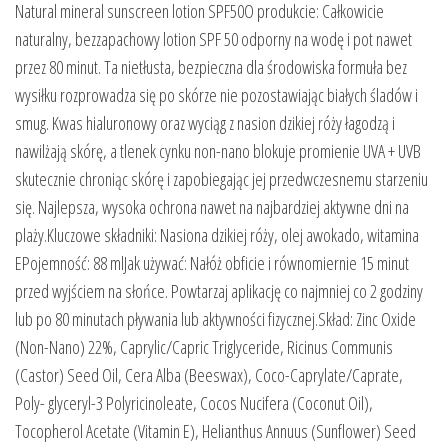
Natural mineral sunscreen lotion SPF50O produkcie: Całkowicie
naturalny, bezzapachowy lotion SPF 50 odporny na wodę i pot nawet
przez 80 minut. Ta nietłusta, bezpieczna dla środowiska formuła bez
wysiłku rozprowadza się po skórze nie pozostawiając białych śladów i
smug. Kwas hialuronowy oraz wyciąg z nasion dzikiej róży łagodzą i
nawilżają skórę, a tlenek cynku non-nano blokuje promienie UVA + UVB
skutecznie chroniąc skórę i zapobiegając jej przedwczesnemu starzeniu
się. Najlepsza, wysoka ochrona nawet na najbardziej aktywne dni na
plaży.Kluczowe składniki: Nasiona dzikiej róży, olej awokado, witamina
EPojemność: 88 mlJak używać: Nałóż obficie i równomiernie 15 minut
przed wyjściem na słońce. Powtarzaj aplikację co najmniej co 2 godziny
lub po 80 minutach pływania lub aktywności fizycznej.Skład: Zinc Oxide
(Non-Nano) 22%, Caprylic/Capric Triglyceride, Ricinus Communis
(Castor) Seed Oil, Cera Alba (Beeswax), Coco-Caprylate/Caprate,
Poly- glyceryl-3 Polyricinoleate, Cocos Nucifera (Coconut Oil),
Tocopherol Acetate (Vitamin E), Helianthus Annuus (Sunflower) Seed