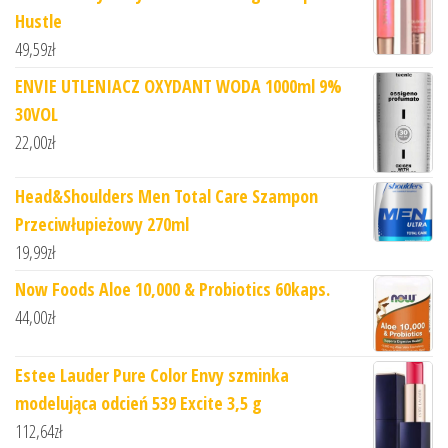
Hustle
49,59
zł
ENVIE UTLENIACZ OXYDANT WODA 1000ml 9%
30VOL
22,00
zł
Head&Shoulders Men Total Care Szampon
Przeciwłupieżowy 270ml
19,99
zł
Now Foods Aloe 10,000 & Probiotics 60kaps.
44,00
zł
Estee Lauder Pure Color Envy szminka
modelująca odcień 539 Excite 3,5 g
112,64
zł