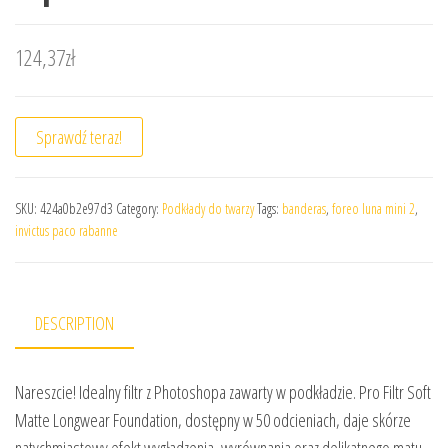
124,37
zł
Sprawdź teraz!
SKU:
424a0b2e97d3
Category:
Podkłady do twarzy
Tags:
banderas
,
foreo luna mini 2
,
invictus paco rabanne
DESCRIPTION
Nareszcie! Idealny filtr z Photoshopa zawarty w podkładzie. Pro Filtr Soft
Matte Longwear Foundation, dostępny w 50 odcieniach, daje skórze