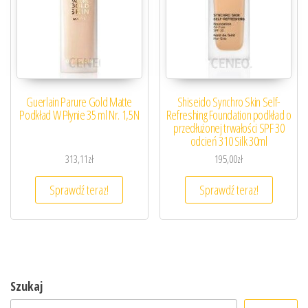
Guerlain Parure Gold Matte
Shiseido Synchro Skin Self-
Podkład W Płynie 35 ml Nr. 1,5N
Refreshing Foundation podkład o
przedłużonej trwałości SPF 30
odcień 310 Silk 30ml
313,11
zł
195,00
zł
Sprawdź teraz!
Sprawdź teraz!
Szukaj