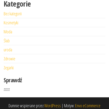
Kategorie
Bez kategorii
Kosmetyki
Moda
Ślub
uroda
Zdrowie
Zegarki
Sprawdź
zzzzz
Dumnie wspierane przez
WordPress
|
Motyw:
Envo eCommerce