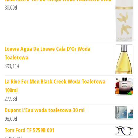
88,00
zł
Loewe Agua De Loewe Cala D'Or Woda
Toaletowa
393,11
zł
La Rive For Men Black Creek Woda Toaletowa
100ml
27,98
zł
Dupont L'Eau woda toaletowa 30 ml
98,00
zł
Tom Ford TF 5759B 001