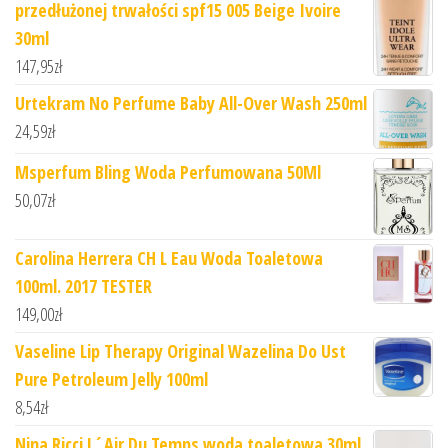
przedłużonej trwałości spf15 005 Beige Ivoire
30ml
147,95
zł
Urtekram No Perfume Baby All-Over Wash 250ml
24,59
zł
Msperfum Bling Woda Perfumowana 50Ml
50,07
zł
Carolina Herrera CH L Eau Woda Toaletowa
100ml. 2017 TESTER
149,00
zł
Vaseline Lip Therapy Original Wazelina Do Ust
Pure Petroleum Jelly 100ml
8,54
zł
Nina Ricci L´Air Du Temps woda toaletowa 30ml