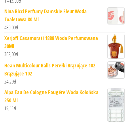
1 413,00
zł
Nina Ricci Perfumy Damskie Fleur Woda
Toaletowa 80 Ml
480,00
zł
Xerjoff Casamorati 1888 Woda Perfumowana
30Ml
362,00
zł
Hean Multicolour Balls Perełki Brązujące 102
Brązujące 102
24,29
zł
Alpa Eau De Cologne Fougére Woda Kolońska
250 Ml
15,15
zł