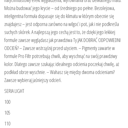
natychmiastowy efekt wygładzenia, wyrównania oraz delikatnego matu.
Można budować jego krycie – od średniego po pełne. Bezolejowa,
inteligentna formuła dopasuje się do klimatu w którym obecnie się
znajdujesz – jest odporna zarówno na wilgoć i pot, jak i nie podkreśla
suchych skórek. A najlepszą jego cechą jest to, że dzięki jego lekkiej
formule zawsze wyglądasz jak prawdziwa Ty.JAK DOBRAĆ ODPOWIEDNI
ODCIEŃ? – Zawsze wstrząśnij przed użyciem. – Pigmenty zawarte w
formule Pro Filtr potrzebują chwili, aby wyschnąć na swój prawdziwy
kolor. Dlatego zawsze szukając idealnego odcienia poczekaj chwilę, aż
podkład obrze wyschnie. – Wahasz się między dwoma odcieniami?
Zawsze wybieraj jaśniejszy odcień.
SERIA LIGHT
100
105
110