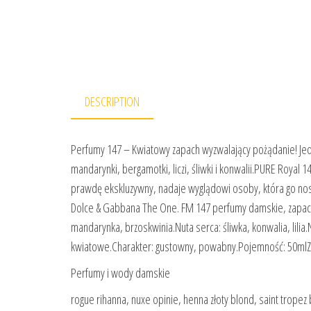
DESCRIPTION
Perfumy 147 – Kwiatowy zapach wyzwalający pożądanie! Jedy
mandarynki, bergamotki, liczi, śliwki i konwalii.PURE Royal
prawdę ekskluzywny, nadaje wyglądowi osoby, która go nos
Dolce & Gabbana The One. FM 147 perfumy damskie, zapach k
mandarynka, brzoskwinia.Nuta serca: śliwka, konwalia, lilia
kwiatowe.Charakter: gustowny, powabny.Pojemność: 50ml
Perfumy i wody damskie
rogue rihanna, nuxe opinie, henna złoty blond, saint trop