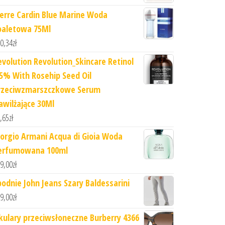
ierre Cardin Blue Marine Woda
oaletowa 75Ml
0,34
zł
evolution Revolution_Skincare Retinol
.5% With Rosehip Seed Oil
rzeciwzmarszczkowe Serum
awilżające 30Ml
,65
zł
iorgio Armani Acqua di Gioia Woda
erfumowana 100ml
9,00
zł
podnie John Jeans Szary Baldessarini
9,00
zł
kulary przeciwsłoneczne Burberry 4366