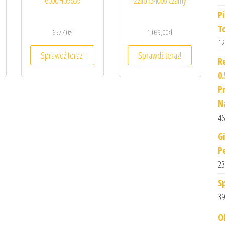
6000 Hp9659
22IIU154006 Czarny
P
T
657,40
zł
1 089,00
zł
12
Sprawdź teraz!
Sprawdź teraz!
R
0
P
N
46
G
P
23
S
39
O