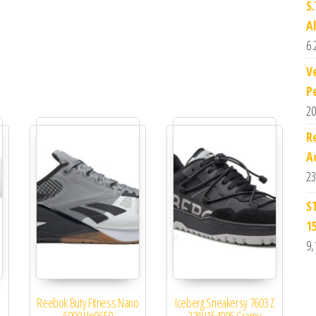
S
A
6 
V
P
20
R
A
23
S
1
9,
Reebok Buty Fitness Nano
Iceberg Sneakersy 7603 Z