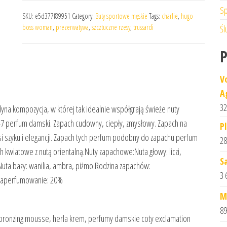
Sp
SKU:
e5d377f89951
Category:
Buty sportowe męskie
Tags:
charlie
,
hugo
boss woman
,
prezerwatywa
,
szcztuczne rzesy
,
trussardi
Śl
V
A
32
na kompozycja, w której tak idealnie współgrają świeże nuty
 147 perfum damski. Zapach cudowny, ciepły, zmysłowy. Zapach na
P
i szyku i elegancji. Zapach tych perfum podobny do zapachu perfum
28
wiatowe z nutą orientalną.Nuty zapachowe:Nuta głowy: liczi,
S
.Nuta bazy: wanilia, ambra, piżmo.Rodzina zapachów:
3 
Zaperfumowanie: 20%
M
89
ez bronzing mousse, herla krem, perfumy damskie coty exclamation