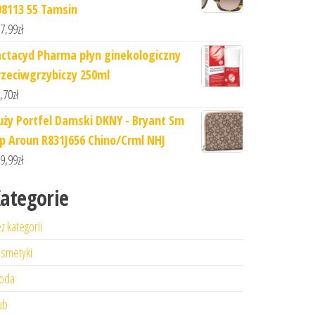
98113 55 Tamsin
7,99
zł
actacyd Pharma płyn ginekologiczny
rzeciwgrzybiczy 250ml
,70
zł
uży Portfel Damski DKNY - Bryant Sm
ip Aroun R831J656 Chino/Crml NHJ
9,99
zł
ategorie
z kategorii
smetyki
oda
ub