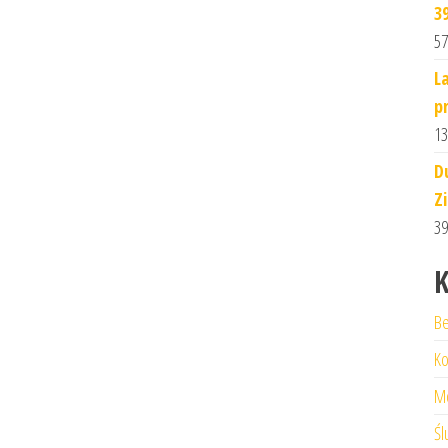
3
57
L
p
13
D
Z
39
K
Be
Ko
M
Śl