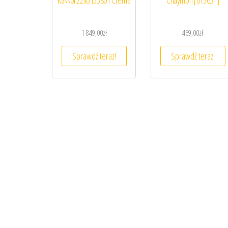
Kakkoi 22IIU153801 Crema
Chaymon [01365T]
1 849,00
zł
469,00
zł
Sprawdź teraz!
Sprawdź teraz!