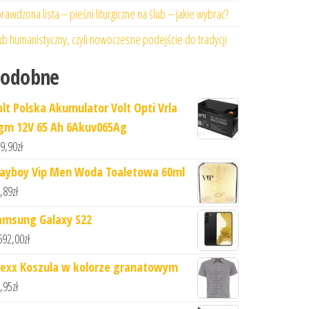
rawdzona lista – pieśni liturgiczne na ślub – jakie wybrać?
ub humanistyczny, czyli nowoczesne podejście do tradycji
Podobne
olt Polska Akumulator Volt Opti Vrla
gm 12V 65 Ah 6Akuv065Ag
9,90
zł
layboy Vip Men Woda Toaletowa 60ml
,89
zł
amsung Galaxy S22
692,00
zł
exx Koszula w kolorze granatowym
,95
zł