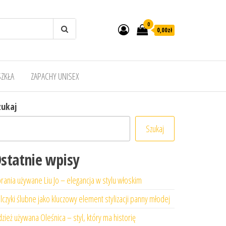
0
0,00zł
SZKŁA
ZAPACHY UNISEX
zukaj
Szukaj
statnie wpisy
rania używane Liu Jo – elegancja w stylu włoskim
lczyki ślubne jako kluczowy element stylizacji panny młodej
zież używana Oleśnica – styl, który ma historię