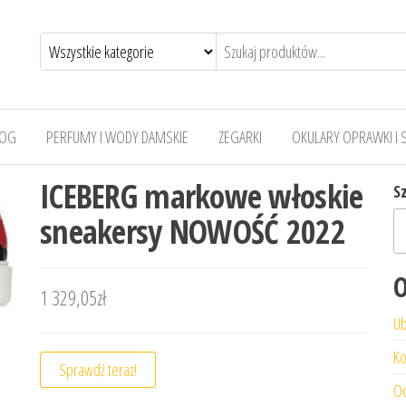
LOG
PERFUMY I WODY DAMSKIE
ZEGARKI
OKULARY OPRAWKI I 
ICEBERG markowe włoskie
S
sneakersy NOWOŚĆ 2022
O
1 329,05
zł
Ub
Ko
Sprawdź teraz!
Od