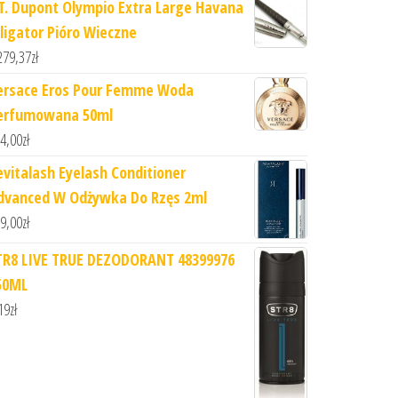
.T. Dupont Olympio Extra Large Havana
lligator Pióro Wieczne
279,37
zł
ersace Eros Pour Femme Woda
erfumowana 50ml
4,00
zł
evitalash Eyelash Conditioner
dvanced W Odżywka Do Rzęs 2ml
9,00
zł
TR8 LIVE TRUE DEZODORANT 48399976
50ML
19
zł