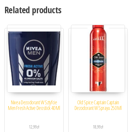
Related products
Nivea Dezodorant W Sztyfcie
Old Spice Captain Captain
Men Fresh Active Deostick 40 Ml
Dezodorant W Sprayu 250 Ml
12,99
zł
18,99
zł