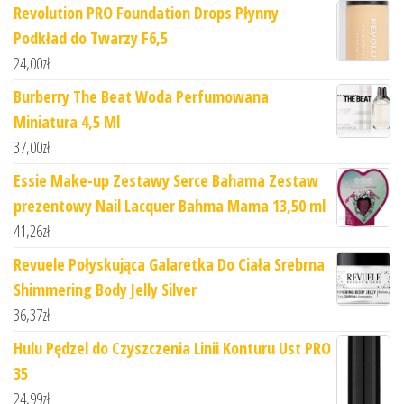
Revolution PRO Foundation Drops Płynny
Podkład do Twarzy F6,5
24,00
zł
Burberry The Beat Woda Perfumowana
Miniatura 4,5 Ml
37,00
zł
Essie Make-up Zestawy Serce Bahama Zestaw
prezentowy Nail Lacquer Bahma Mama 13,50 ml
41,26
zł
Revuele Połyskująca Galaretka Do Ciała Srebrna
Shimmering Body Jelly Silver
36,37
zł
Hulu Pędzel do Czyszczenia Linii Konturu Ust PRO
35
24,99
zł