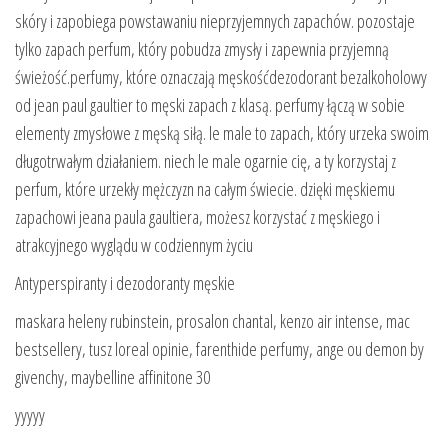
skóry i zapobiega powstawaniu nieprzyjemnych zapachów. pozostaje
tylko zapach perfum, który pobudza zmysły i zapewnia przyjemną
świeżość.perfumy, które oznaczają męskośćdezodorant bezalkoholowy
od jean paul gaultier to męski zapach z klasą. perfumy łączą w sobie
elementy zmysłowe z męską siłą. le male to zapach, który urzeka swoim
długotrwałym działaniem. niech le male ogarnie cię, a ty korzystaj z
perfum, które urzekły mężczyzn na całym świecie. dzięki męskiemu
zapachowi jeana paula gaultiera, możesz korzystać z męskiego i
atrakcyjnego wyglądu w codziennym życiu
Antyperspiranty i dezodoranty męskie
maskara heleny rubinstein, prosalon chantal, kenzo air intense, mac
bestsellery, tusz loreal opinie, farenthide perfumy, ange ou demon by
givenchy, maybelline affinitone 30
yyyyy