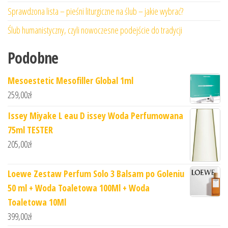
Sprawdzona lista – pieśni liturgiczne na ślub – jakie wybrać?
Ślub humanistyczny, czyli nowoczesne podejście do tradycji
Podobne
Mesoestetic Mesofiller Global 1ml
259,00
zł
Issey Miyake L eau D issey Woda Perfumowana
75ml TESTER
205,00
zł
Loewe Zestaw Perfum Solo 3 Balsam po Goleniu
50 ml + Woda Toaletowa 100Ml + Woda
Toaletowa 10Ml
399,00
zł