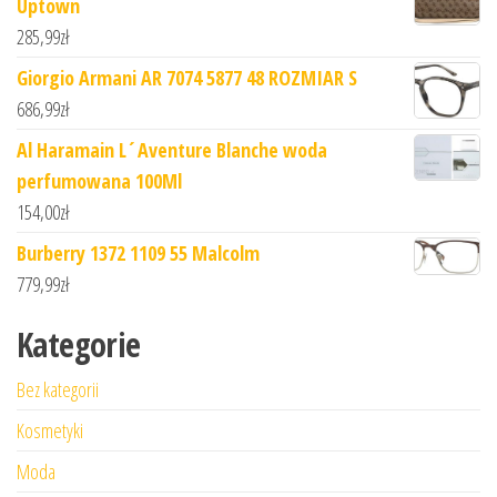
Uptown
285,99
zł
Giorgio Armani AR 7074 5877 48 ROZMIAR S
686,99
zł
Al Haramain L´Aventure Blanche woda
perfumowana 100Ml
154,00
zł
Burberry 1372 1109 55 Malcolm
779,99
zł
Kategorie
Bez kategorii
Kosmetyki
Moda