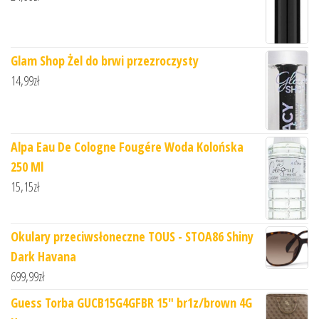
Glam Shop Żel do brwi przezroczysty
14,99
zł
Alpa Eau De Cologne Fougére Woda Kolońska
250 Ml
15,15
zł
Okulary przeciwsłoneczne TOUS - STOA86 Shiny
Dark Havana
699,99
zł
Guess Torba GUCB15G4GFBR 15" br1z/brown 4G