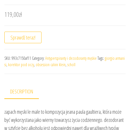
119,00
zł
Sprawdź teraz!
SKU:
993c7150af11
Category:
Antyperspiranty i dezodoranty męskie
Tags:
giorgio armani
si
,
korektor pod oczy
,
obsession calvin klein
,
scholl
DESCRIPTION
zapach męski le male to kompozycja jeana paula gaultiera, która może
być wykorzystana jako wierny towarzysz życia codziennego. dezodorant
w sztyfcie bez alkoholu jest odpowiedni nawet dla wrażliwych typów