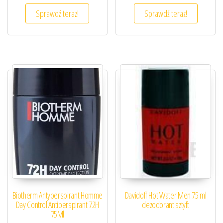
Sprawdź teraz!
Sprawdź teraz!
Biotherm Antyperspirant Homme
Davidoff Hot Water Men 75 ml
Day Control Antiperspirant 72H
dezodorant sztyft
75Ml