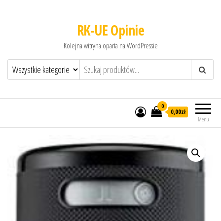
RK-UE Opinie
Kolejna witryna oparta na WordPressie
0
0,00zł
Menu