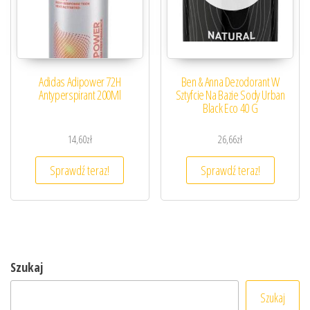
Adidas Adipower 72H
Ben & Anna Dezodorant W
Antyperspirant 200Ml
Sztyfcie Na Bazie Sody Urban
Black Eco 40 G
14,60
zł
26,66
zł
Sprawdź teraz!
Sprawdź teraz!
Szukaj
Szukaj