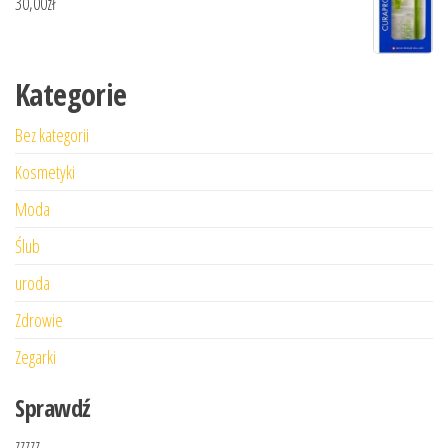
30,00
zł
Kategorie
Bez kategorii
Kosmetyki
Moda
Ślub
uroda
Zdrowie
Zegarki
Sprawdź
zzzzz