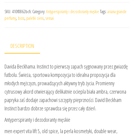
SKU:
410f0862bcfc
Category:
Antyperspiranty i dezodoranty męskie
Tags:
ariana grande
perfumy
,
boss
,
paletki cieni
,
sensai
DESCRIPTION
Davida Beckhama. Instinct to pierwszy zapach sygnowany przez gwiazdę
futbolu. Świeża, sportowa kompozycja to idealna propozycja dla
młodych mężczyzn, prowadzących aktywny tryb życia. Promienny
cytrusowy akord otwierający delikatnie ociepla biała ambra, czerwona
papryka zaś dodaje zapachowi szczypty pieprzności. David Beckham
Instinct bardzo dobrze sprawdza się przez cały dzień.
Antyperspiranty i dezodoranty męskie
men expert vita lift 5, old spice, la perla kosmetyki, double wear,