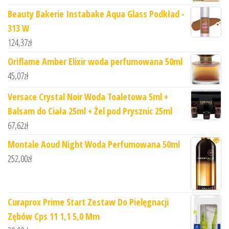
Beauty Bakerie Instabake Aqua Glass Podkład -
313 W
124,37
zł
Oriflame Amber Elixir woda perfumowana 50ml
45,07
zł
Versace Crystal Noir Woda Toaletowa 5ml +
Balsam do Ciała 25ml + Żel pod Prysznic 25ml
67,62
zł
Montale Aoud Night Woda Perfumowana 50ml
252,00
zł
Curaprox Prime Start Zestaw Do Pielęgnacji
Zębów Cps 11 1,1 5,0 Mm