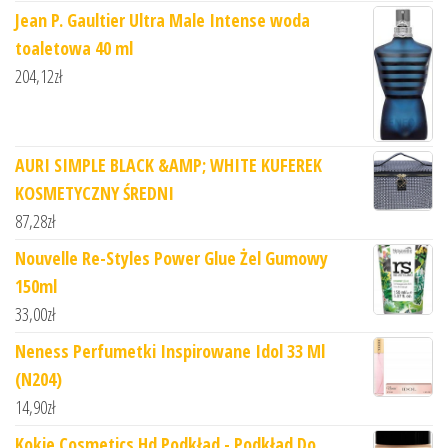
Jean P. Gaultier Ultra Male Intense woda
toaletowa 40 ml
204,12
zł
AURI SIMPLE BLACK &AMP; WHITE KUFEREK
KOSMETYCZNY ŚREDNI
87,28
zł
Nouvelle Re-Styles Power Glue Żel Gumowy
150ml
33,00
zł
Neness Perfumetki Inspirowane Idol 33 Ml
(N204)
14,90
zł
Kokie Cosmetics Hd Podkład - Podkład Do