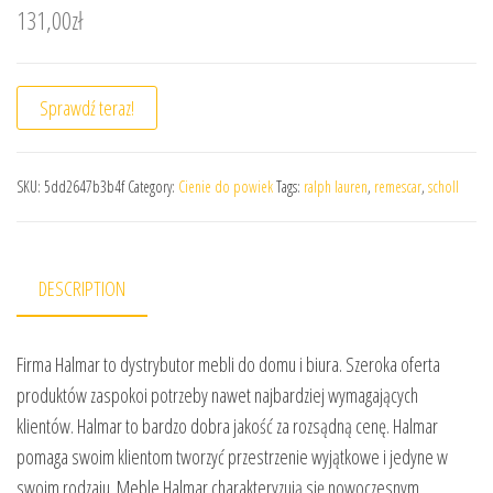
131,00
zł
Sprawdź teraz!
SKU:
5dd2647b3b4f
Category:
Cienie do powiek
Tags:
ralph lauren
,
remescar
,
scholl
DESCRIPTION
Firma Halmar to dystrybutor mebli do domu i biura. Szeroka oferta
produktów zaspokoi potrzeby nawet najbardziej wymagających
klientów. Halmar to bardzo dobra jakość za rozsądną cenę. Halmar
pomaga swoim klientom tworzyć przestrzenie wyjątkowe i jedyne w
swoim rodzaju. Meble Halmar charakteryzują się nowoczesnym