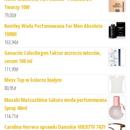
Twarzy 10W
79,00
zł
Bentley Woda Perfumowana For Men Absolute
100Ml
163,94
zł
Genactiv ColosRegen faktor wzrostu włosów,
serum 100 ml
111,99
zł
Mexx Top w kolorze białym
80,95
zł
Masakï Matsushïma Sakura woda perfumowana
Spray 40ml
114,71
zł
Carolina Herrera oprawki Damskie VHE877V 743Y