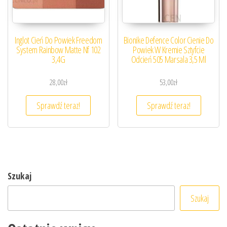
Inglot Cień Do Powiek Freedom
Bionike Defence Color Cienie Do
System Rainbow Matte Nf 102
Powiek W Kremie Sztyfcie
3,4G
Odcień 505 Marsala 3,5 Ml
28,00
zł
53,00
zł
Sprawdź teraz!
Sprawdź teraz!
Szukaj
Szukaj