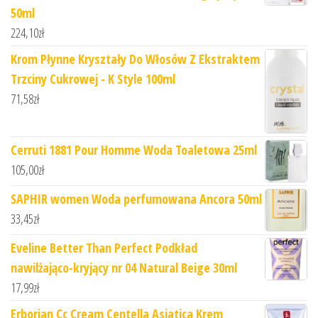
50ml
224,10
zł
Krom Płynne Kryształy Do Włosów Z Ekstraktem
Trzciny Cukrowej - K Style 100ml
71,58
zł
Cerruti 1881 Pour Homme Woda Toaletowa 25ml
105,00
zł
SAPHIR women Woda perfumowana Ancora 50ml
33,45
zł
Eveline Better Than Perfect Podkład
nawilżająco-kryjący nr 04 Natural Beige 30ml
17,99
zł
Erborian Cc Cream Centella Asiatica Krem