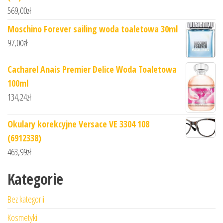
569,00
zł
Moschino Forever sailing woda toaletowa 30ml
97,00
zł
Cacharel Anais Premier Delice Woda Toaletowa
100ml
134,24
zł
Okulary korekcyjne Versace VE 3304 108
(6912338)
463,99
zł
Kategorie
Bez kategorii
Kosmetyki