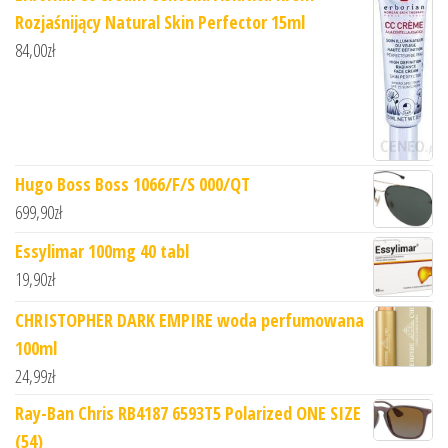
Rozjaśnijący Natural Skin Perfector 15ml
84,00
zł
Hugo Boss Boss 1066/F/S 000/QT
699,90
zł
Essylimar 100mg 40 tabl
19,90
zł
CHRISTOPHER DARK EMPIRE woda perfumowana
100ml
24,99
zł
Ray-Ban Chris RB4187 6593T5 Polarized ONE SIZE
(54)