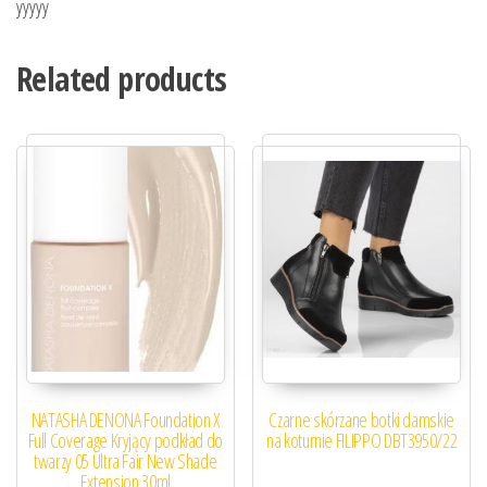
yyyyy
Related products
NATASHA DENONA Foundation X
Czarne skórzane botki damskie
Full Coverage Kryjący podkład do
na koturnie FILIPPO DBT3950/22
twarzy 05 Ultra Fair New Shade
Extension 30ml