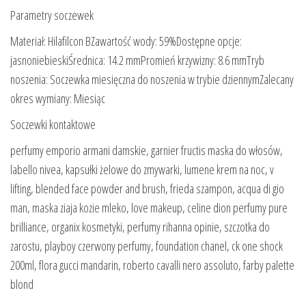
Parametry soczewek
Materiał: Hilafilcon BZawartość wody: 59%Dostępne opcje:
jasnoniebieskiŚrednica: 14.2 mmPromień krzywizny: 8.6 mmTryb
noszenia: Soczewka miesięczna do noszenia w trybie dziennymZalecany
okres wymiany: Miesiąc
Soczewki kontaktowe
perfumy emporio armani damskie, garnier fructis maska do włosów,
labello nivea, kapsułki żelowe do zmywarki, lumene krem na noc, v
lifting, blended face powder and brush, frieda szampon, acqua di gio
man, maska ziaja kozie mleko, love makeup, celine dion perfumy pure
brilliance, organix kosmetyki, perfumy rihanna opinie, szczotka do
zarostu, playboy czerwony perfumy, foundation chanel, ck one shock
200ml, flora gucci mandarin, roberto cavalli nero assoluto, farby palette
blond