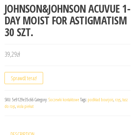
JOHNSON&JOHNSON ACUVUE 1-
DAY MOIST FOR ASTIGMATISM
30 SZT.
39,29
zł
Sprawdź teraz!
SKU:
5e9129e35c66
Category:
Soczewki kontaktowe
Tags:
podkład bourjois
,
rzęs
,
tusz
do rzęs
,
viola piekut
DESCRIPTION