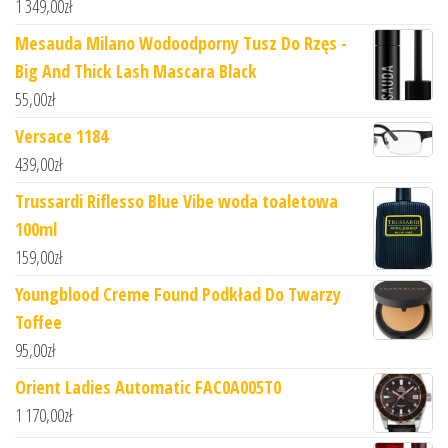
1 349,00
zł
Mesauda Milano Wodoodporny Tusz Do Rzęs -
Big And Thick Lash Mascara Black
55,00
zł
Versace 1184
439,00
zł
Trussardi Riflesso Blue Vibe woda toaletowa
100ml
159,00
zł
Youngblood Creme Found Podkład Do Twarzy
Toffee
95,00
zł
Orient Ladies Automatic FAC0A005T0
1 170,00
zł