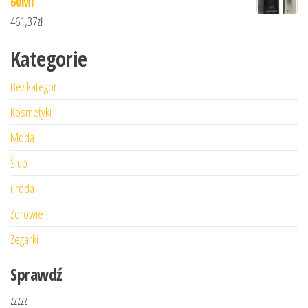
60Ml
461,37
zł
Kategorie
Bez kategorii
Kosmetyki
Moda
Ślub
uroda
Zdrowie
Zegarki
Sprawdź
zzzzz