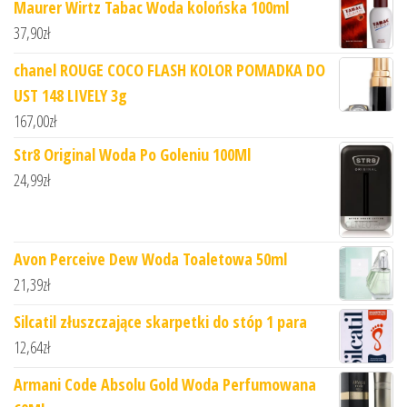
Maurer Wirtz Tabac Woda kolońska 100ml
37,90
zł
chanel ROUGE COCO FLASH KOLOR POMADKA DO
UST 148 LIVELY 3g
167,00
zł
Str8 Original Woda Po Goleniu 100Ml
24,99
zł
Avon Perceive Dew Woda Toaletowa 50ml
21,39
zł
Silcatil złuszczające skarpetki do stóp 1 para
12,64
zł
Armani Code Absolu Gold Woda Perfumowana