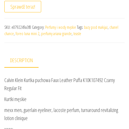
Sprawdź teraz!
SKU:
e0792249a3f8
Category:
Perfumy i wody męskie
Tags:
bazy pod makijaż
,
chanel
chance
,
foreo luna mini 2
,
perfumy ariana grande
,
teaste
DESCRIPTION
Calvin Klein Kurtka puchowa Faux Leather Puffa K10K107492 Czarny
Regular Fit
Kurtki męskie
mexx men, guerlain eyeliner, lacoste perfum, turnaround revitalizing
lotion clinique
yyyyy