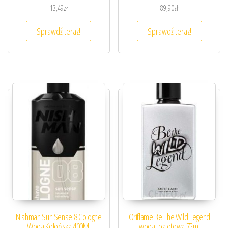
13,49
zł
89,90
zł
Sprawdź teraz!
Sprawdź teraz!
Nishman Sun Sense 8 Cologne
Oriflame Be The Wild Legend
Woda Kolońska 400Ml
woda toaletowa 75ml