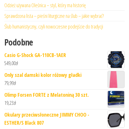
Odzież używana Oleśnica – styl, który ma historię
Sprawdzona lista – pieśni liturgiczne na ślub – jakie wybrać?
Ślub humanistyczny, czyli nowoczesne podejście do tradycji
Podobne
Casio G-Shock GA-110CB-1AER
549,00
zł
Only szal damski kolor różowy gładki
79,99
zł
Olimp Forsen FORTE z Melatoniną 30 szt.
19,23
zł
Okulary przeciwsłoneczne JIMMY CHOO -
ESTHER/S Black 807